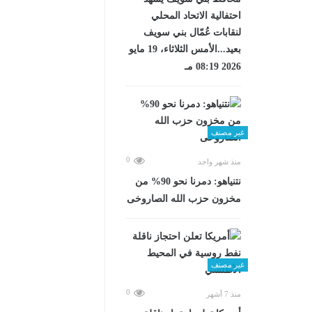
احتفالية الاتحاد المحلي
لنقابات عُمّال بني سويف
بعيد...الأمس الثلاثاء، 19 مايو
2026 08:19 مـ
غير مصنف
0
منذ شهر واحد
نتنياهو: دمرنا نحو 90% من
مخزون حزب الله الصاروخى
غير مصنف
0
منذ 7 أشهر