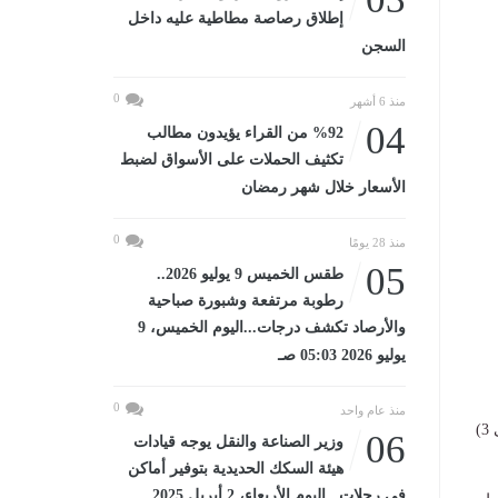
إطلاق رصاصة مطاطية عليه داخل
السجن
0
منذ 6 أشهر
04
%92 من القراء يؤيدون مطالب
تكثيف الحملات على الأسواق لضبط
الأسعار خلال شهر رمضان
0
منذ 28 يومًا
05
طقس الخميس 9 يوليو 2026..
رطوبة مرتفعة وشبورة صباحية
والأرصاد تكشف درجات...اليوم الخميس، 9
يوليو 2026 05:03 صـ
0
منذ عام واحد
​ارتفاع نسب الرطوبة يزيد من الإحساس بحرارة الطقس عن المتوقع في الظل بقيم تتراوح من (1 إلى 3)
06
وزير الصناعة والنقل يوجه قيادات
هيئة السكك الحديدية بتوفير أماكن
في رحلات...اليوم الأربعاء، 2 أبريل 2025