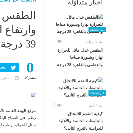
الارشيف
/
غير مصنف
أخبار متداوَلة
الطقس ال
وارتفاع 
غير مصنف
39 درجة
0
منذ عام واحد
الطقس غدا.. مائل للحرارة
نهارا وشبورة صباحا
0
والعظمى بالقاهرة 28 درجة
إنشر ف
مشاركة
منذ شهر 
غير مصنف
0
منذ 7 أشهر
تتوقع الهيئة العامة للأرصاد ا
كيفية التقدم للالتحاق
رطب في الصباح الباك
بالجامعات الخاصة والأهلية
مائل للحرارة رطب ليلا
للدراسة بالتيرم الثانى؟