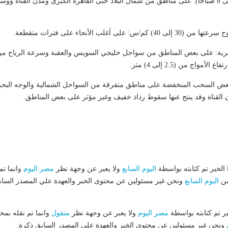
​شبورة مائية من (4 إلى 8 صباحاً): على مناطق من شمال البلاد حتى القاهرة الكبرى ومدن القناة وو
س: على أغلب الأنحاء على فترات متقطعة.
حرية: على بعض المناطق من سواحل خليجي السويس والعقبة وسرعة الرياح م
عض السحب المنخفضة على مناطق متفرقة من السواحل الشمالية والوجه البح
 القناة وقد ينتج عنها سقوط رذاذ خفيف وغير مؤثر على بعض المناطق.
لخبر تم كتابته بواسطة
اليوم السابع
ولا يعبر عن وجهة نظر
مصر اليوم
وانما تم
من
اليوم السابع
ونحن غير مسئولين عن محتوى الخبر والعهدة علي المصدر الساب
بر تم كتابته بواسطة
مصر اليوم
ولا يعبر عن وجهة نظر
منقول
وانما تم نقله بمحت
ونحن غير مسئولين عن محتوى الخبر والعهدة علي المصدر السابق ذكرة.