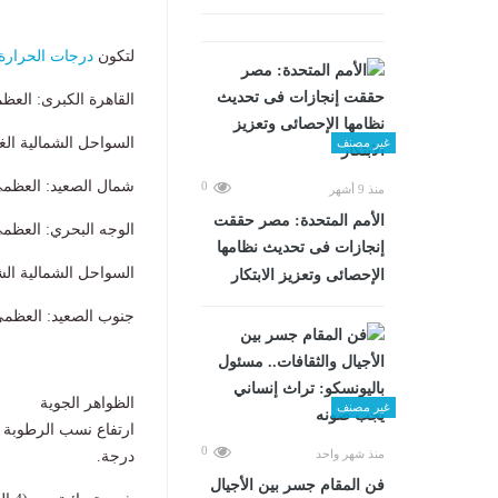
​لتكون
درجات الحرارة
​القاهرة الكبرى: العظمى 37، المحسوس
​السواحل الشمالية الغربية: الع
غير مصنف
​شمال الصعيد: العظمى 38، المحسوسة 
0
منذ 9 أشهر
الأمم المتحدة: مصر حققت
​الوجه البحري: العظمى 36، المحسوسة 
إنجازات فى تحديث نظامها
​السواحل الشمالية الشرقية: ال
الإحصائى وتعزيز الابتكار
​جنوب الصعيد: العظمى 42، المحسوسة 
الظواهر الجوية
غير مصنف
0
منذ شهر واحد
درجة.
فن المقام جسر بين الأجيال