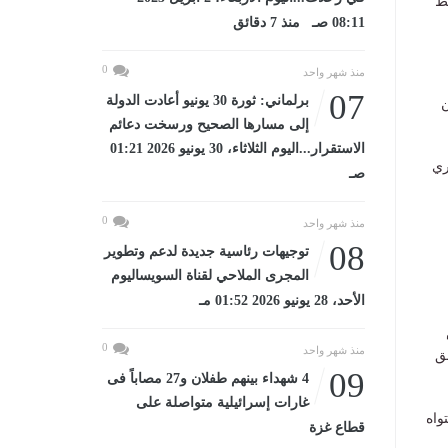
سط
08:11 صـ منذ 7 دقائق
0
منذ شهر واحد
07
برلماني: ثورة 30 يونيو أعادت الدولة
ن
إلى مسارها الصحيح ورسخت دعائم
الاستقرار...اليوم الثلاثاء، 30 يونيو 2026 01:21
ري
صـ
0
منذ شهر واحد
08
توجيهات رئاسية جديدة لدعم وتطوير
المجرى الملاحي لقناة السويساليوم
الأحد، 28 يونيو 2026 01:52 مـ
0
منذ شهر واحد
ق
09
4 شهداء بينهم طفلان و27 مصاباً فى
غارات إسرائيلية متواصلة على
واه
قطاع غزة