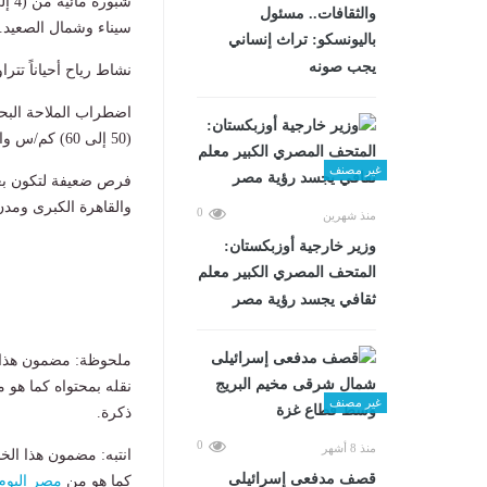
والثقافات.. مسئول
سيناء وشمال الصعيد.
باليونسكو: تراث إنساني
يجب صونه
​نشاط رياح أحياناً تتراوح سرعتها من (30 إلى 40) كم/
​اضطراب الملاحة الب
(50 إلى 60) كم/س وارتفاع الأمواج من (2.5 إلى 4) متر.
غير مصنف
​فرص ضعيفة لتكون ب
والقاهرة الكبرى ومدن
0
منذ شهرين
وزير خارجية أوزبكستان:
المتحف المصري الكبير معلم
ثقافي يجسد رؤية مصر
ملحوظة: مضمون هذا ا
نقله بمحتواه كما هو 
غير مصنف
ذكرة.
0
منذ 8 أشهر
انتبه: مضمون هذا الخ
قصف مدفعى إسرائيلى
كما هو من
مصر اليوم