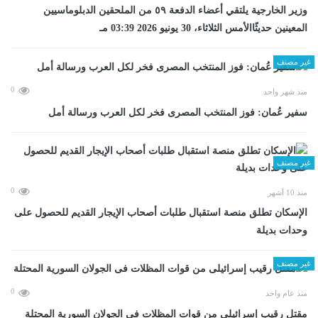
وزير الخارجية يلتقي أعضاء الدفعة ٥٩ من الملحقين الدبلوماسيين
المعينين حديثًاالأمس الثلاثاء، 30 يونيو 2026 03:39 مـ
غير مصنف
0
منذ شهر واحد
سفير عُمان: فوز المنتخب المصرى فخر لكل العرب ورسالة أمل
غير مصنف
0
منذ 10 أشهر
الإسكان تطلق منصة استقبال طلبات أصحاب الإيجار القديم للحصول على
وحدات بديلة
غير مصنف
0
منذ عام واحد
مقتل رقيب إسرائيلى من قوات المظلات فى الجولان السورية المحتلة