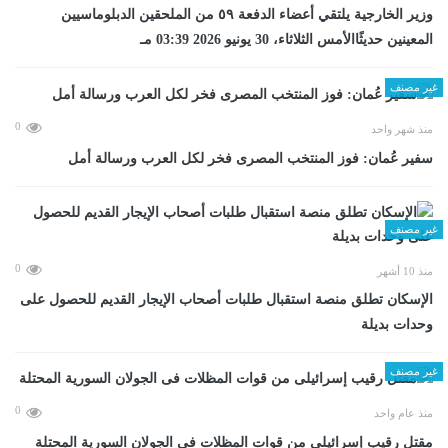
وزير الخارجية يلتقي أعضاء الدفعة ٥٩ من الملحقين الدبلوماسيين
المعينين حديثًاالأمس الثلاثاء، 30 يونيو 2026 03:39 مـ
غير مصنف
0
منذ شهر واحد
سفير عُمان: فوز المنتخب المصرى فخر لكل العرب ورسالة أمل
غير مصنف
0
منذ 10 أشهر
الإسكان تطلق منصة استقبال طلبات أصحاب الإيجار القديم للحصول على
وحدات بديلة
غير مصنف
0
منذ عام واحد
مقتل رقيب إسرائيلى من قوات المظلات فى الجولان السورية المحتلة