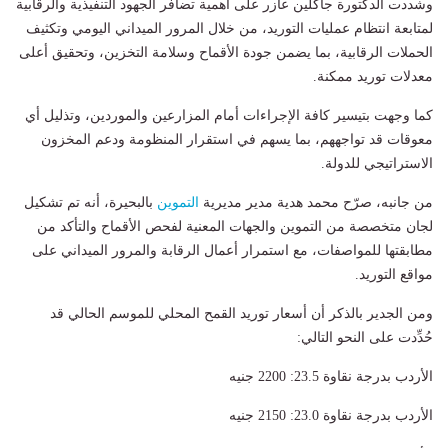
وشددت الدكتورة جاكلين عازر على أهمية تضافر الجهود التنفيذية والرقابية
لمتابعة انتظام عمليات التوريد، من خلال المرور الميداني اليومي وتكثيف
الحملات الرقابية، بما يضمن جودة الأقماح وسلامة التخزين، وتحقيق أعلى
معدلات توريد ممكنة.
كما وجهت بتيسير كافة الإجراءات أمام المزارعين والموردين، وتذليل أي
معوقات قد تواجههم، بما يسهم في استقرار المنظومة ودعم المخزون
الاستراتيجي للدولة.
من جانبه، صرّح محمد هدية مدير مديرية
التموين
بالبحيرة، أنه تم تشكيل
لجان متخصصة من التموين والجهات المعنية لفحص الأقماح والتأكد من
مطابقتها للمواصفات، مع استمرار أعمال الرقابة والمرور الميداني على
مواقع التوريد.
ومن الجدير بالذكر أن أسعار توريد القمح المحلي للموسم الحالي قد
حُدِّدت على النحو التالي:
الأردب بدرجة نقاوة 23.5: 2200 جنيه
الأردب بدرجة نقاوة 23.0: 2150 جنيه