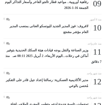
09
رفاهية أوروبية.. مواعيد قطار تالجو الفاخر وأسعار التذاكر اليوم
الجمعة 16-1-2026
0
منذ 8 أشهر
10
لافروف: فوز المدير الجديد لليونسكو العنانى بمنصب المدير
العام مؤشر مشجع
0
منذ عام واحد
11
وزير الصناعة والنقل يوجه قيادات هيئة السكك الحديدية بتوفير
أماكن في رحلات...اليوم الأربعاء، 2 أبريل 2025 08:11 صـ منذ
7 دقائق
0
منذ شهر واحد
12
مدير الأكاديمية العسكرية: رسالتنا إعداد جيل قادر على التفكير
مُحصن بالوعي
0
منذ شهر واحد
توجيهات رئاسية جديدة لدعم وتطوير المجرى الملاحي لقناة