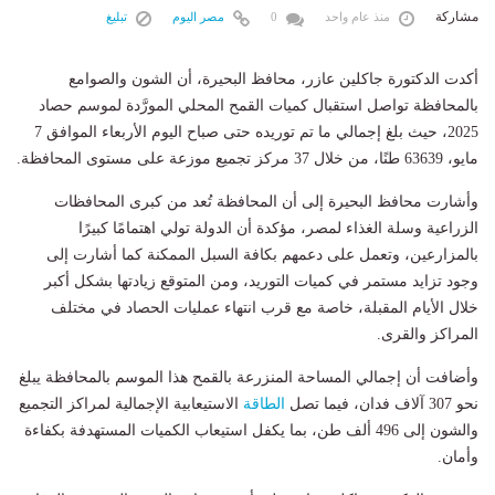
مشاركة
منذ عام واحد
0
مصر اليوم
تبليغ
أكدت الدكتورة جاكلين عازر، محافظ البحيرة، أن الشون والصوامع
بالمحافظة تواصل استقبال كميات القمح المحلي المورَّدة لموسم حصاد
2025، حيث بلغ إجمالي ما تم توريده حتى صباح اليوم الأربعاء الموافق 7
مايو، 63639 طنًا، من خلال 37 مركز تجميع موزعة على مستوى المحافظة.
وأشارت محافظ البحيرة إلى أن المحافظة تُعد من كبرى المحافظات
الزراعية وسلة الغذاء لمصر، مؤكدة أن الدولة تولي اهتمامًا كبيرًا
بالمزارعين، وتعمل على دعمهم بكافة السبل الممكنة كما أشارت إلى
وجود تزايد مستمر في كميات التوريد، ومن المتوقع زيادتها بشكل أكبر
خلال الأيام المقبلة، خاصة مع قرب انتهاء عمليات الحصاد في مختلف
المراكز والقرى.
وأضافت أن إجمالي المساحة المنزرعة بالقمح هذا الموسم بالمحافظة يبلغ
نحو 307 آلاف فدان، فيما تصل
الطاقة
الاستيعابية الإجمالية لمراكز التجميع
والشون إلى 496 ألف طن، بما يكفل استيعاب الكميات المستهدفة بكفاءة
وأمان.