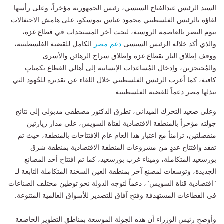
السيد الرئيس عبدالفتاح السيسي، رئيس الجمهورية مؤخراً، وعلى رأسها
لقاؤه بالرئيس الفلسطيني محمود عباس بموسكو، على هامش الاحتفالات
بيوم النصر بالعاصمة الروسية، لبحث آخر المستجدات في قطاع غزة،
والذي أكد خلاله الرئيس السيسى
دعم مصر
الكامل للقضية الفلسطينية،
ووقف إطلاق النار بقطاع غزة وإطلاق سراح الرهائن والأسرى
والمُحتجزين، وإدخال المُساعدات الإنسانية إلى أهالي القطاع بكمياتٍ
كافية، كما أعرب الرئيس الفلسطيني خلال اللقاء عن تقديره للجُهود التي
تبذلها مصر دعماً للقضية الفلسطينية.
وعلى صعيد التحرك الميداني، تطرق الدكتور مصطفى مدبولي إلى نتائج
جولته مؤخراً بالمنطقة الاقتصادية لقتاة السويس، على مدار زيارتين
منفصلتين، تزامناً مع اعتبار هذا العام عام الافتتاحات بالمنطقة، حيث تم
تفقد وافتتاح عددٍ من مشروعات المنطقة الاقتصادية بمنطقة شرق
بورسعيد المتكاملة، وميناء غرب بورسعيد، كما تم افتتاح أحد المصانع
الجديدة، وتوسعات لمصنع آخر بمنطقة العين السخنة المتكاملة التابعة لـ
"اقتصادية قناة السويس"، دعماً لتوجه الدولة نحو توطين مختلف الصناعات
في القطاعات المستهدفة وفتح آفاق للتصدير للأسواق العالمية المتنوعة.
وأوضح رئيس الوزراء أن هذه الجولة الموسعة بمناطق التطوير الخاضعة