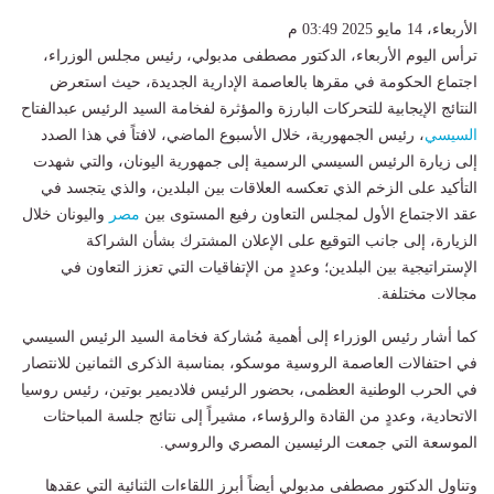
الأربعاء، 14 مايو 2025 03:49 م
ترأس اليوم الأربعاء، الدكتور مصطفى مدبولي، رئيس مجلس الوزراء،
اجتماع الحكومة في مقرها بالعاصمة الإدارية الجديدة، حيث استعرض
النتائج الإيجابية للتحركات البارزة والمؤثرة لفخامة السيد الرئيس عبدالفتاح
السيسي
، رئيس الجمهورية، خلال الأسبوع الماضي، لافتاً في هذا الصدد
إلى زيارة الرئيس السيسي الرسمية إلى جمهورية اليونان، والتي شهدت
التأكيد على الزخم الذي تعكسه العلاقات بين البلدين، والذي يتجسد في
عقد الاجتماع الأول لمجلس التعاون رفيع المستوى بين
مصر
واليونان خلال
الزيارة، إلى جانب التوقيع على الإعلان المشترك بشأن الشراكة
الإستراتيجية بين البلدين؛ وعددٍ من الإتفاقيات التي تعزز التعاون في
مجالات مختلفة.
كما أشار رئيس الوزراء إلى أهمية مُشاركة فخامة السيد الرئيس السيسي
في احتفالات العاصمة الروسية موسكو، بمناسبة الذكرى الثمانين للانتصار
في الحرب الوطنية العظمى، بحضور الرئيس فلاديمير بوتين، رئيس روسيا
الاتحادية، وعددٍ من القادة والرؤساء، مشيراً إلى نتائج جلسة المباحثات
الموسعة التي جمعت الرئيسين المصري والروسي.
وتناول الدكتور مصطفى مدبولي أيضاً أبرز اللقاءات الثنائية التي عقدها