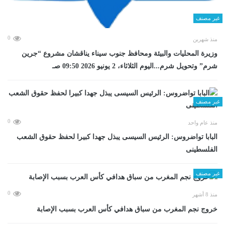
غير مصنف
0
منذ شهرين
وزيرة المحليات والبيئة ومحافظ جنوب سيناء يناقشان مشروع “جرين
شرم” وتحويل شرم...اليوم الثلاثاء، 2 يونيو 2026 09:50 صـ
غير مصنف
0
منذ عام واحد
البابا تواضروس: الرئيس السيسى يبذل جهدا كبيرا لحفظ حقوق الشعب
الفلسطينى
غير مصنف
0
منذ 8 أشهر
خروج نجم المغرب من سباق هدافي كأس العرب بسبب الإصابة