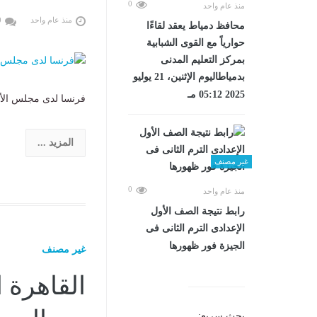
0
منذ عام واحد
منذ عام واحد
0
محافظ دمياط يعقد لقاءًا
حوارياً مع القوى الشبابية
بمركز التعليم المدنى
بدمياطاليوم الإثنين، 21 يوليو
2025 05:12 مـ
فرنسا لدى مجلس الأم
المزيد ...
غير مصنف
0
منذ عام واحد
رابط نتيجة الصف الأول
الإعدادى الترم الثانى فى
الجيزة فور ظهورها
غير مصنف
القاهرة 
بحث سريع: