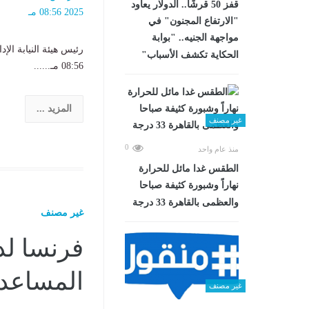
قفز 50 قرشًا.. الدولار يعاود
"الارتفاع المجنون" في
مواجهة الجنيه.. "بوابة
الحكاية تكشف الأسباب"
08:56 مـ......
المزيد ...
غير مصنف
0
منذ عام واحد
الطقس غدا مائل للحرارة
نهاراً وشبورة كثيفة صباحا
والعظمى بالقاهرة 33 درجة
غير مصنف
فرنسا لد
المساعدا
غير مصنف