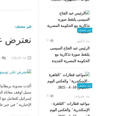
غير مصنف
غير مصنف
نعترض ع
0
منذ 6 أشهر
الرئيس عبد الفتاح السيسى
يلتقط صورة تذكارية مع
منذ عام واحد
0
الحكومة المصرية الجديدة
غير مصنف
أكدت مندوبة بريطانيا
سبيل لوقف معاناة الم
0
منذ عام واحد
إسرائيل للتعامل مع ا
مواعيد قطارات "القاهرة -
الإخبارية ” في خبر عاجل . وأ
الإسكندرية" والعكس اليوم