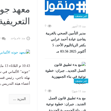
معهد جوته
غير مصنف
التعريف
0
منذ 10 أشهر
مدير التأمين الصحي بالغربية
منذ عام واحد
0
يفاجئ عيادة أحمد عرابي
بكفر الزياتاليوم الأحد، 5
أكتوبر 2025 03:56 مـ
“جوته” الألماني في 
نهلة ناجي، رئيس قسم 
غير مصنف
أعضاء هيئة التدريس والهيئة
0
منذ 11 شهرًا
مع بدء تطبيق قانون العمل
المزيد ...
الجديد.. جبران: خطوة نوعية
في بناء الجمهورية الجديدة