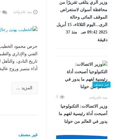
وزير الري يتلقى تقريرًا من
محافظة أسوان لاستعراض
منذ عام واحد
0
الموقف المائى وحالة
الرى...اليوم الثلاثاء، 15 أبريل
2025 09:42 صـ منذ 37
دقيقة
حرص محمود الخطيب، رئ
الفني والإداري والطب
تاريخ النادي، والتأه
أداء متميز وروح عالية، عكس
غير مصنف
المزيد ...
0
منذ عام واحد
وزير الاتصالات: التكنولوجيا
أصبحت أداة رئيسية لفهم ما
يدور في العالم من حولنا
غير مصنف