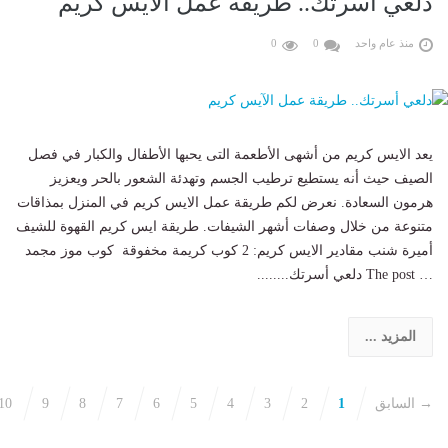
دلعي أسرتك.. طريقة عمل الآيس كريم
منذ عام واحد
0
0
يعد الايس كريم من أشهى الأطعمة التى يحبها الأطفال والكبار في فصل
الصيف حيث أنه يستطيع ترطيب الجسم وتهدئة الشعور بالحر ويعزيز
هرمون السعادة. نعرض لكم طريقة عمل الايس كريم في المنزل بمذاقات
متنوعة من خلال وصفات أشهر الشيفات. طريقة ايس كريم القهوة للشيف
أميرة شنب مقادير الايس كريم: 2 كوب كريمة مخفوقة كوب موز مجمد
… The post دلعي أسرتك........
المزيد ...
→ السابق
1
2
3
4
5
6
7
8
9
10