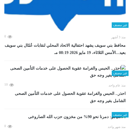
غير مصنف
0
منذ 3 أشهر
محافظ بني سويف يشهد احتفالية الاتحاد المحلي لنقابات عُمّال بني سويف
بعيد...الأمس الثلاثاء، 19 مايو 2026 08:19 مـ
غير مصنف
10
منذ عام واحد
احذر.. الحبس والغرامة عقوبة الحصول على خدمات التأمين الصحى
الشامل بغير وجه حق
غير مصنف
0
منذ شهر واحد