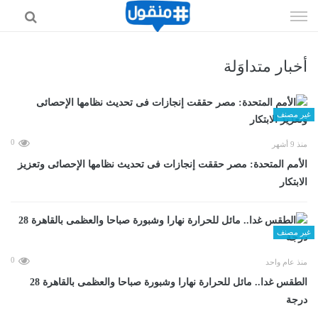
إذهب
الى
المحتوى
أخبار متداوَلة
غير مصنف
0
منذ 9 أشهر
الأمم المتحدة: مصر حققت إنجازات فى تحديث نظامها الإحصائى وتعزيز
الابتكار
غير مصنف
0
منذ عام واحد
الطقس غدا.. مائل للحرارة نهارا وشبورة صباحا والعظمى بالقاهرة 28
درجة