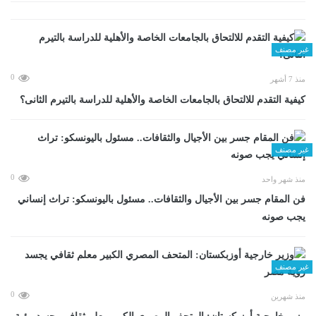
غير مصنف
0
منذ 7 أشهر
كيفية التقدم للالتحاق بالجامعات الخاصة والأهلية للدراسة بالتيرم الثانى؟
غير مصنف
0
منذ شهر واحد
فن المقام جسر بين الأجيال والثقافات.. مسئول باليونسكو: تراث إنساني
يجب صونه
غير مصنف
0
منذ شهرين