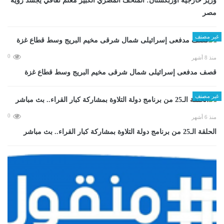
وزير خارجية أوزبكستان: المتحف المصري الكبير معلم ثقافي يجسد رؤية
مصر
غير مصنف
0
منذ 8 أشهر
قصف مدفعى إسرائيلى شمال شرقى مخيم البريج وسط قطاع غزة
غير مصنف
0
منذ 6 أشهر
الحلقة الـ25 من برنامج دولة التلاوة بمشاركة كبار القراء.. بث مباشر