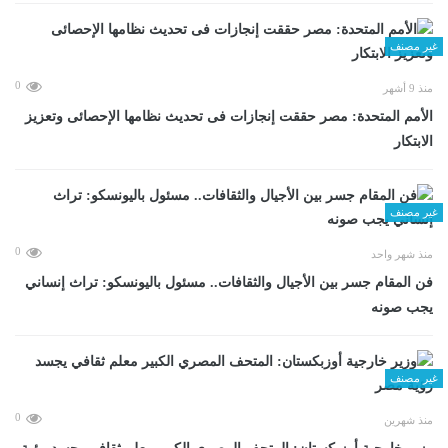
غير مصنف
0
منذ 9 أشهر
الأمم المتحدة: مصر حققت إنجازات فى تحديث نظامها الإحصائى وتعزيز
الابتكار
غير مصنف
0
منذ شهر واحد
فن المقام جسر بين الأجيال والثقافات.. مسئول باليونسكو: تراث إنساني
يجب صونه
غير مصنف
0
منذ شهرين