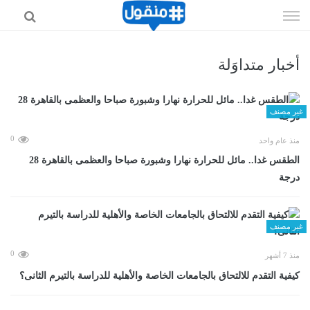
إذهب
الى
المحتوى
أخبار متداوَلة
غير مصنف
0
منذ عام واحد
الطقس غدا.. مائل للحرارة نهارا وشبورة صباحا والعظمى بالقاهرة 28
درجة
غير مصنف
0
منذ 7 أشهر
كيفية التقدم للالتحاق بالجامعات الخاصة والأهلية للدراسة بالتيرم الثانى؟