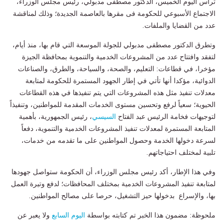
ترأس اليوم الخميس، الدكتور مصطفى مدبولي، رئيس مجلس الوزراء،
الاجتماع الأسبوعي للحكومة فى مقرها بالعاصمة الجديدة؛ وذلك لمناقشة
عدد من القضايا والملفات.
وتطرق الدكتور مصطفى مدبولي للجولة الموسعة التي قام بها، منذ أيام،
لتفقد وافتتاح عدد من المشروعات الخدمية والتنموية بمحافظة الجيزة
مؤخرا، في قطاعات: التعليم، والصحة، والسياحة، والطرق، والصناعات
الدوائية، مؤكدا أنها تأتي في إطار الجهود المستمرة للحكومة لمتابعة
معدلات تنفيذ مثل هذه المشروعات التي يتم تنفيذها في هذه القطاعات
الحيوية؛ سعياً لرفع وتحسين مستوى الخدمات المقدمة للمواطنين، وتنفيذاً
لتوجيهات فخامة الرئيس عبد الفتاح
السيسي
، رئيس الجمهورية، بأهمية
المتابعة المستمرة لمعدلات تنفيذ المشروعات الخدمية والتنموية، دفعاً
لسرعة دخولها الخدمة وحصول المواطنين على ما تقدمه من خدمات،
تلبية لمختلف احتياجاتهم.
وفي هذا الإطار، أكد رئيس مجلس الوزراء، أن الحكومة ستواصل جهودها
لمتابعة تنفيذ المشروعات الخدمية بمختلف المحافظات؛ لدفع وتيرة العمل
بها، والإسراع بدخولها حيز التشغيل، حرصا على مصالح المواطنين.
ملحوظة: مضمون هذا الخبر تم كتابته بواسطة
اليوم السابع
ولا يعبر عن