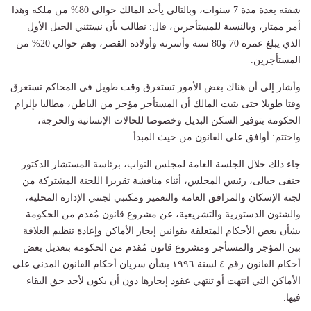
شقته بعدة مدة 7 سنوات، وبالتالي يأخذ المالك حوالي 80% من ملكه وهذا
أمر ممتاز، وبالنسبة للمستأجرين، قال: نطالب بأن نستثني الجيل الأول
الذي يبلغ عمره 70 و80 سنة وأسرته وأولاده القصر، وهم حوالي 20% من
المستأجرين.
وأشار إلى أن هناك بعض الأمور تستغرق وقت طويل في المحاكم تستغرق
وقتا طويلا حتى يثبت المالك أن المستأجر مؤجر من الباطن، مطالبا بإلزام
الحكومة بتوفير السكن البديل وخصوصا للحالات الإنسانية والحرجة،
واختتم: أوافق على القانون من حيث المبدأ.
جاء ذلك خلال الجلسة العامة لمجلس النواب، برئاسة المستشار الدكتور
حنفى جبالى، رئيس المجلس، أثناء مناقشة تقريرا اللجنة المشتركة من
لجنة الإسكان والمرافق العامة والتعمير ومكتبي لجنتي الإدارة المحلية،
والشئون الدستورية والتشريعية، عن مشروع قانون مُقدم من الحكومة
بشأن بعض الأحكام المتعلقة بقوانين إيجار الأماكن وإعادة تنظيم العلاقة
بين المؤجر والمستأجر ومشروع قانون مُقدم من الحكومة بتعديل بعض
أحكام القانون رقم ٤ لسنة ١٩٩٦ بشأن سريان أحكام القانون المدني على
الأماكن التي انتهت أو تنتهي عقود إيجارها دون أن يكون لأحد حق البقاء
فيها.