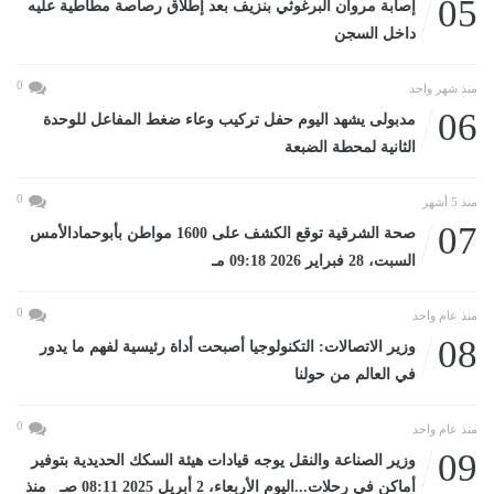
05
إصابة مروان البرغوثي بنزيف بعد إطلاق رصاصة مطاطية عليه
داخل السجن
0
منذ شهر واحد
06
مدبولى يشهد اليوم حفل تركيب وعاء ضغط المفاعل للوحدة
الثانية لمحطة الضبعة
0
منذ 5 أشهر
07
صحة الشرقية توقع الكشف على 1600 مواطن بأبوحمادالأمس
السبت، 28 فبراير 2026 09:18 مـ
0
منذ عام واحد
08
وزير الاتصالات: التكنولوجيا أصبحت أداة رئيسية لفهم ما يدور
في العالم من حولنا
0
منذ عام واحد
09
وزير الصناعة والنقل يوجه قيادات هيئة السكك الحديدية بتوفير
أماكن في رحلات...اليوم الأربعاء، 2 أبريل 2025 08:11 صـ منذ