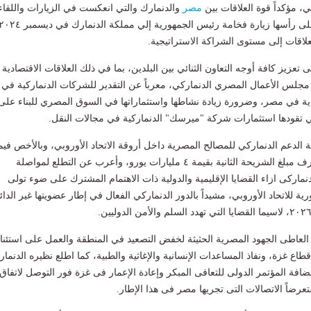
بي، مؤكداً قوة العلاقات بين
مصر
والدنمارك والتي انعكست في الزيارات واللقا
لاقات إلى مستوى الشراكة الاستراتيجية.
عزيز كافة أوجه التعاون الثنائي بين البلدين، بما في ذلك العلاقات الاقتصادية
مجلس الأعمال المصري الدنماركي، معرباً عن التقدير للشركات الدنماركية في 
ادية في مصر، وضرورة زيادة نشاطها واستثماراتها في السوق المصري للبناء على
تي تقودها استثمارات شركة "ميرسك" الدنماركية في مجالات النقل.
ة الدعم الدنماركي للمصالح المصرية داخل أروقة الاتحاد الأوروبي، وبالأخص فيم
لثانية بقيمة ٤ مليارات يورو، وأعرب عن التطلع لمواصلة
نماركى ازاء القضايا الإقليمية والدولية ذات الاهتمام المشترك على ضوء تولى
رية للاتحاد الأوروبي، مشيداً بالدور الدنماركي الفعال في إطار عضويتها غير الدائ
العاطى الجهود المصرية الحثيثة لخفض التصعيد في المنطقة والعمل على استئن
اع غزة، ونفاذ المساعدات الإنسانية والإغاثية والطبية، كما اطلع نظيره الدنما
فة المؤتمر الدولى للتعافى المبكر وإعادة الإعمار فى غزة فور التوصل لاتفاق
عرضاً الاتصالات التى تجريها مصر فى هذا الإطار.