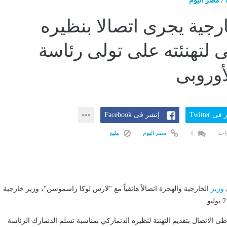
/
مصر اليوم
ارجية يجرى اتصالا بنظيره
ى لتهنئته على تولى رئاسة
لأوروبى
ى Twitter
إنشر فى Facebook
احد
0
مصر اليوم
تبليغ
وزير
الخارجية والهجرة اتصالاً هاتفياً مع "لارس لوكا راسموسن"، وزير خارجية
طى الاتصال بتقديم التهنئة لنظيره الدنماركي بمناسبة تسلم الدنمارك الرئاسة