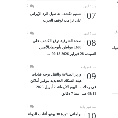
0
منذ 3 أشهر
07
تسنيم تكشف تفاصيل الرد الإيرانى
على ترامب لوقف الحرب
ق
0
منذ 5 أشهر
08
صحة الشرقية توقع الكشف على
1600 مواطن بأبوحمادالأمس
واه
السبت، 28 فبراير 2026 09:18 مـ
0
منذ عام واحد
09
وزير الصناعة والنقل يوجه قيادات
هيئة السكك الحديدية بتوفير أماكن
في رحلات...اليوم الأربعاء، 2 أبريل 2025
08:11 صـ منذ 7 دقائق
0
منذ شهر واحد
10
برلماني: ثورة 30 يونيو أعادت الدولة