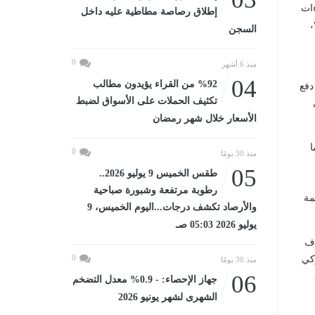
ءات
إطلاق رصاصة مطاطية عليه داخل
الرسمية المتبادلة، وعلى رأسها زيارة فخامة رئيس الجمهورية إلي مملكة الدنمارك في ديسمبر ٢٠٢٤،
السجن
0
منذ 6 أشهر
04
%92 من القراء يؤيدون مطالب
دفع
تكثيف الحملات على الأسواق لضبط
الأسعار خلال شهر رمضان
ا
0
منذ 30 يومًا
05
طقس الخميس 9 يوليو 2026..
رطوبة مرتفعة وشبورة صباحية
مة
والأرصاد تكشف درجات...اليوم الخميس، 9
يوليو 2026 05:03 صـ
اف
0
ركي
منذ 30 يومًا
06
جهاز الإحصاء: - 0.9% معدل التضخم
الشهرى لشهر يونيو 2026