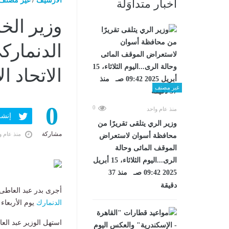
الارشيف
/
غير مصنف
أخبار متداوَلة
وزير الخ
الدنمارك
الاتحاد ا
غير مصنف
0
0
منذ عام واحد
إنشر ف
وزير الري يتلقى تقريرًا من
مشاركة
منذ عام و
محافظة أسوان لاستعراض
الموقف المائى وحالة
الرى...اليوم الثلاثاء، 15 أبريل
2025 09:42 صـ منذ 37
دقيقة
أجرى بدر عبد العاطى
الدنمارك
يوم الأربعاء 2 يوليو.
استهل الوزير عبد العا