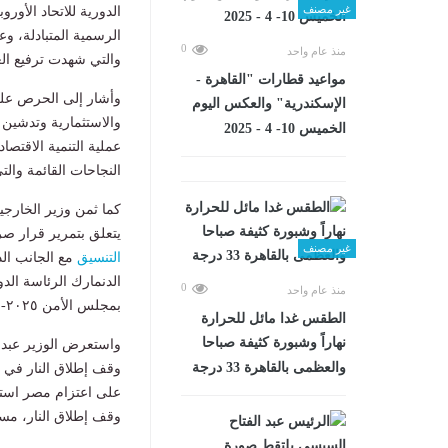
غير مصنف
الدورية للاتحاد الأورو
0
منذ عام واحد
والتي شهدت ترفيع الع
مواعيد قطارات "القاهرة -
وأشار إلى الحرص على ت
الإسكندرية" والعكس اليوم
والاستثمارية وتدشين 
الخميس 10- 4 - 2025
عملية التنمية الاقتص
النجاحات القائمة وال
كما ثمن وزير الخارجي
يتعلق بتمرير قرار صرف مبلغ الشريحة ا
غير مصنف
التنسيق
مع الجانب الد
الدنمارك الرئاسة الدو
0
منذ عام واحد
بمجلس الأمن ٢٠٢٥-٢٠٢٦، لاسيما القضايا التي تهدد السلم والأمن الدوليين.
الطقس غدا مائل للحرارة
نهاراً وشبورة كثيفة صباحا
واستعرض الوزير عبد 
والعظمى بالقاهرة 33 درجة
وقف إطلاق النار في قط
على اعتزام مصر استضا
وقف إطلاق النار، مست