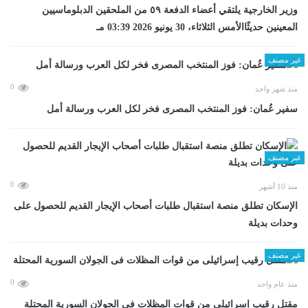
وزير الخارجية يلتقي أعضاء الدفعة ٥٩ من الملحقين الدبلوماسيين
المعينين حديثًاالأمس الثلاثاء، 30 يونيو 2026 03:39 مـ
غير مصنف
0
منذ شهر واحد
سفير عُمان: فوز المنتخب المصرى فخر لكل العرب ورسالة أمل
غير مصنف
0
منذ 10 أشهر
الإسكان تطلق منصة استقبال طلبات أصحاب الإيجار القديم للحصول على
وحدات بديلة
غير مصنف
0
منذ عام واحد
مقتل رقيب إسرائيلى من قوات المظلات فى الجولان السورية المحتلة