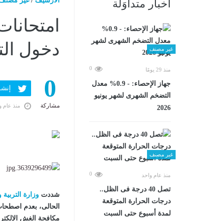
الارشيف
/
غير مصنف
أخبار متداوَلة
دخول الت
غير مصنف
0
منذ 29 يومًا
0
جهاز الإحصاء: - 0.9% معدل
إنشر ف
التضخم الشهرى لشهر يونيو
مشاركة
منذ عام و
2026
غير مصنف
0
منذ عام واحد
تصل 40 درجة فى الظل..
شددت
وزارة التربية و
درجات الحرارة المتوقعة
الحالى، بعدم اصطحاب
لمدة أسبوع حتى السبت
مكافحة الغش الإلكترو