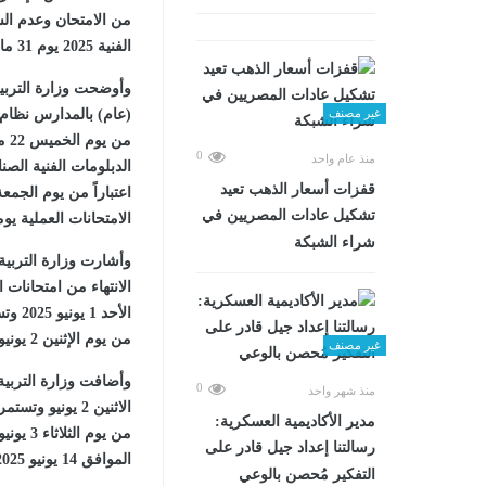
من الامتحان وعدم الس
الفنية 2025 يوم 31 مايو المقبل.
وأوضحت وزارة التربية و
(عام) بالمدارس نظام ا
غير مصنف
0
منذ عام واحد
قفزات أسعار الذهب تعيد
تشكيل عادات المصريين في
الامتحانات العملية يو
شراء الشبكة
وأشارت وزارة التربية 
الانتهاء من امتحانات 
من يوم الإثنين 2 يونيو 2025 وتستمر حتى يوم السبت 14 يونيو 2025 بمعدل دفعتين يوميا.
غير مصنف
وأضافت وزارة التربية و
0
منذ شهر واحد
مدير الأكاديمية العسكرية:
رسالتنا إعداد جيل قادر على
الموافق 14 يونيو 2025، يكون التقييم النهائي لدفعة واحدة فقط بالفترة المسائية.
التفكير مُحصن بالوعي