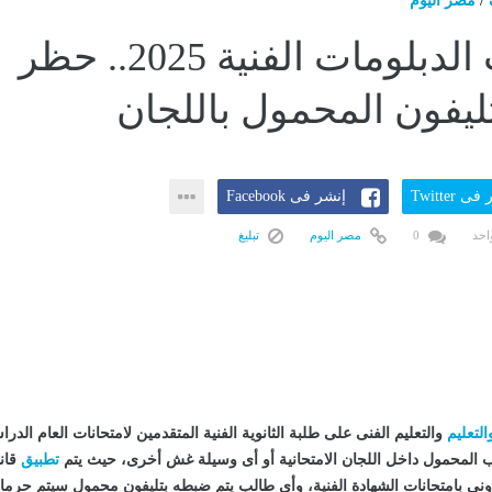
/
مصر اليوم
امتحانات الدبلومات الفنية 2025.. حظر
ليفون المحمول باللجان
ى Twitter
إنشر فى Facebook
احد
0
مصر اليوم
تبليغ
التعليم
والتعليم الفنى على طلبة الثانوية الفنية المتقدمين لامتحانات العام الدر
 المحمول داخل اللجان الامتحانية أو أى وسيلة غش أخرى، حيث يتم
تطبيق
قان
نى بامتحانات الشهادة الفنية، وأى طالب يتم ضبطه بتليفون محمول سيتم حرمان