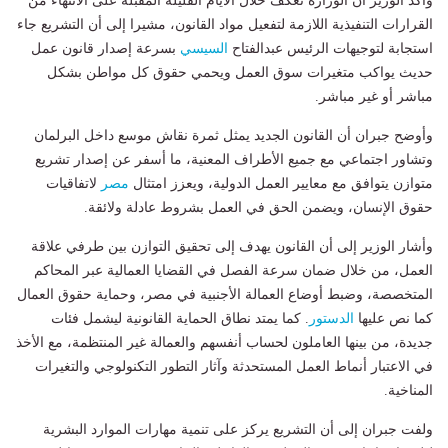
وأكد الوزير أن الوزارة تعكف خلال الأيام القليلة المقبلة على الانتهاء من
القرارات التنفيذية اللازمة لتفعيل مواد القانون، مشيرا إلى أن التشريع جاء
استجابة لتوجيهات الرئيس عبدالفتاح
السيسي
بسرعة إصدار قانون عمل
حديث يواكب متغيرات سوق العمل ويحمي حقوق كل مواطن بشكل
مباشر أو غير مباشر.
وأوضح جبران أن القانون الجديد يمثل ثمرة نقاش موسع داخل البرلمان
وتشاور اجتماعي مع جميع الأطراف المعنية، ما أسفر عن إصدار تشريع
متوازن يتوافق مع معايير العمل الدولية، ويعزز امتثال
مصر
لاتفاقيات
حقوق الإنسان، ويضمن الحق في العمل بشروط عادلة ولائقة.
وأشار الوزير إلى أن القانون يهدف إلى تحقيق التوازن بين طرفي علاقة
العمل، من خلال ضمان سرعة الفصل في القضايا العمالية عبر المحاكم
المتخصصة، وضبط أوضاع العمالة الأجنبية في مصر، وحماية حقوق العمال
كما نص عليها
الدستور
. كما يمتد نطاق الحماية القانونية ليشمل فئات
جديدة، من بينها العاملون لحساب أنفسهم والعمالة غير المنتظمة، مع الأخذ
في الاعتبار أنماط العمل المستحدثة وآثار التطور التكنولوجي والتغيرات
المناخية.
ولفت جبران إلى أن التشريع يركز على تنمية مهارات الموارد البشرية