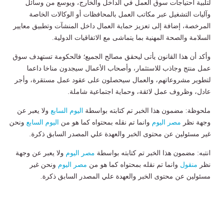
لتلبية احتياجات سوق العمل في الداخل والخارج، ويوسع من وسائل
وآليات التشغيل عبر مكاتب العمل بالمحافظات أو الوكالات الخاصة
المرخصة، إضافة إلى تعزيز حماية العمال داخل المنشآت وتطبيق معايير
السلامة والصحة المهنية بما يتماشى مع الاتفاقيات الدولية.
وأكد أن هذا القانون يأتى ليحقق مصالح الجميع؛ فالحكومة تستهدف سوق
عمل منتج وجاذب للاستثمار، وأصحاب الأعمال سيجدون مناخا داعما
لتطوير مشروعاتهم، والعمال سيحصلون على عقود عمل مستقرة، وأجر
عادل، وظروف عمل لائقة، وحماية اجتماعية شاملة.
ملحوظة: مضمون هذا الخبر تم كتابته بواسطة
اليوم السابع
ولا يعبر عن
وجهة نظر
مصر اليوم
وانما تم نقله بمحتواه كما هو من
اليوم السابع
ونحن
غير مسئولين عن محتوى الخبر والعهدة علي المصدر السابق ذكرة.
انتبه: مضمون هذا الخبر تم كتابته بواسطة
مصر اليوم
ولا يعبر عن وجهة
نظر
منقول
وانما تم نقله بمحتواه كما هو من
مصر اليوم
ونحن غير
مسئولين عن محتوى الخبر والعهدة علي المصدر السابق ذكرة.