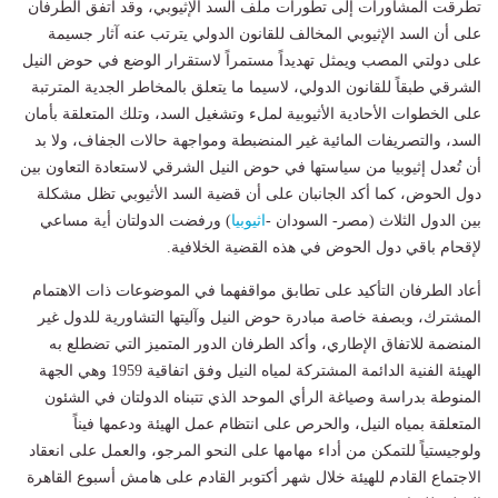
تطرقت المشاورات إلى تطورات ملف السد الإثيوبي، وقد اتفق الطرفان
على أن السد الإثيوبي المخالف للقانون الدولي يترتب عنه آثار جسيمة
على دولتي المصب ويمثل تهديداً مستمراً لاستقرار الوضع في حوض النيل
الشرقي طبقاً للقانون الدولي، لاسيما ما يتعلق بالمخاطر الجدية المترتبة
على الخطوات الأحادية الأثيوبية لملء وتشغيل السد، وتلك المتعلقة بأمان
السد، والتصريفات المائية غير المنضبطة ومواجهة حالات الجفاف، ولا بد
أن تُعدل إثيوبيا من سياستها في حوض النيل الشرقي لاستعادة التعاون بين
دول الحوض، كما أكد الجانبان على أن قضية السد الأثيوبي تظل مشكلة
بين الدول الثلاث (مصر- السودان -
اثيوبيا
) ورفضت الدولتان أية مساعي
لإقحام باقي دول الحوض في هذه القضية الخلافية.
أعاد الطرفان التأكيد على تطابق مواقفهما في الموضوعات ذات الاهتمام
المشترك، وبصفة خاصة مبادرة حوض النيل وآليتها التشاورية للدول غير
المنضمة للاتفاق الإطاري، وأكد الطرفان الدور المتميز التي تضطلع به
الهيئة الفنية الدائمة المشتركة لمياه النيل وفق اتفاقية 1959 وهي الجهة
المنوطة بدراسة وصياغة الرأي الموحد الذي تتبناه الدولتان في الشئون
المتعلقة بمياه النيل، والحرص على انتظام عمل الهيئة ودعمها فيناً
ولوجيستياً للتمكن من أداء مهامها على النحو المرجو، والعمل على انعقاد
الاجتماع القادم للهيئة خلال شهر أكتوبر القادم على هامش أسبوع القاهرة