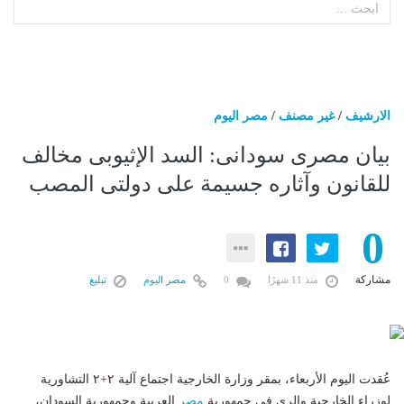
الارشيف
/
غير مصنف
/
مصر اليوم
بيان مصرى سودانى: السد الإثيوبى مخالف
للقانون وآثاره جسيمة على دولتى المصب
0
مشاركة
منذ 11 شهرًا
0
مصر اليوم
تبليغ
عُقدت اليوم الأربعاء، بمقر وزارة الخارجية اجتماع آلية ٢+٢ التشاورية
لوزراء الخارجية والري في جمهورية
مصر
العربية وجمهورية السودان،