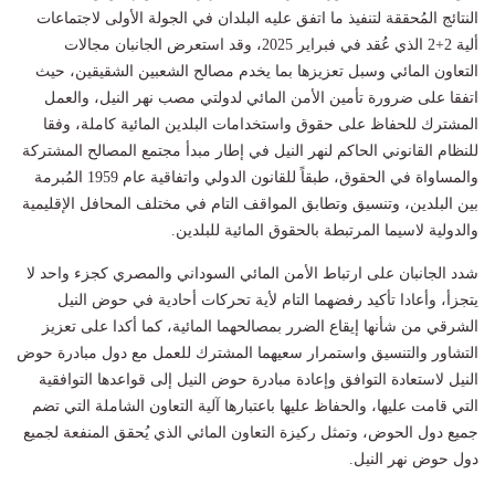
النتائج المُحققة لتنفيذ ما اتفق عليه البلدان في الجولة الأولى لاجتماعات
ألية 2+2 الذي عُقد في فبراير 2025، وقد استعرض الجانبان مجالات
التعاون المائي وسبل تعزيزها بما يخدم مصالح الشعبين الشقيقين، حيث
اتفقا على ضرورة تأمين الأمن المائي لدولتي مصب نهر النيل، والعمل
المشترك للحفاظ على حقوق واستخدامات البلدين المائية كاملة، وفقا
للنظام القانوني الحاكم لنهر النيل في إطار مبدأ مجتمع المصالح المشتركة
والمساواة في الحقوق، طبقاً للقانون الدولي واتفاقية عام 1959 المُبرمة
بين البلدين، وتنسيق وتطابق المواقف التام في مختلف المحافل الإقليمية
والدولية لاسيما المرتبطة بالحقوق المائية للبلدين.
شدد الجانبان على ارتباط الأمن المائي السوداني والمصري كجزء واحد لا
يتجزأ، وأعادا تأكيد رفضهما التام لأية تحركات أحادية في حوض النيل
الشرقي من شأنها إيقاع الضرر بمصالحهما المائية، كما أكدا على تعزيز
التشاور والتنسيق واستمرار سعيهما المشترك للعمل مع دول مبادرة حوض
النيل لاستعادة التوافق وإعادة مبادرة حوض النيل إلى قواعدها التوافقية
التي قامت عليها، والحفاظ عليها باعتبارها آلية التعاون الشاملة التي تضم
جميع دول الحوض، وتمثل ركيزة التعاون المائي الذي يُحقق المنفعة لجميع
دول حوض نهر النيل.