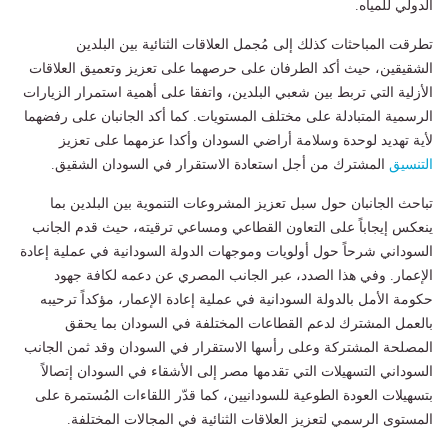
الدولي للمياه.
تطرقت المباحثات كذلك إلى مُجمل العلاقات الثنائية بين البلدين
الشقيقين، حيث أكد الطرفان على حرصهما على تعزيز وتعميق العلاقات
الأزلية التي تربط بين شعبي البلدين، واتفقا على أهمية استمرار الزيارات
الرسمية المتبادلة على مختلف المستويات. كما أكد الجانبان على رفضهما
لأية تهديد لوحدة وسلامة أراضي السودان وأكدا عزمهما على تعزيز
التنسيق
المشترك من أجل استعادة الاستقرار في السودان الشقيق.
تباحث الجانبان حول سبل تعزيز المشروعات التنموية بين البلدين بما
ينعكس إيجاباً على التعاون القطاعي ومساعي ترقيته، حيث قدم الجانب
السوداني شرحاً حول أولويات وموجهات الدولة السودانية في عملية إعادة
الإعمار. وفي هذا الصدد، عبر الجانب المصري عن دعمه لكافة جهود
حكومة الأمل بالدولة السودانية في عملية إعادة الإعمار، مؤكداً ترحيبه
بالعمل المشترك لدعم القطاعات المختلفة في السودان بما يحقق
المصلحة المشتركة وعلى رأسها الاستقرار في السودان وقد ثمن الجانب
السوداني التسهيلات التي تقدمها مصر إلى الأشقاء في السودان إتصالاً
بتسهيلات العودة الطوعية للسودانيين، كما قدّر اللقاءات المُستمرة على
المستوى الرسمي لتعزيز العلاقات الثنائية في المجالات المختلفة.