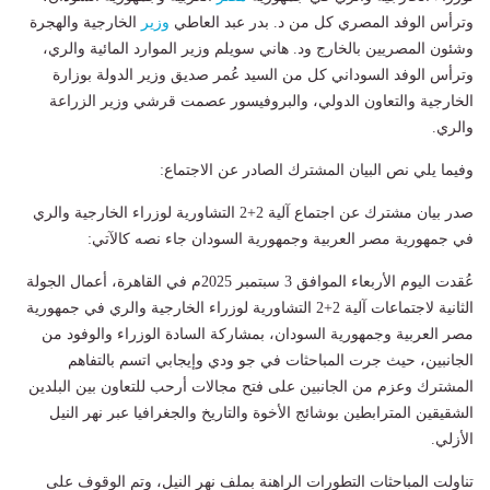
وترأس الوفد المصري كل من د. بدر عبد العاطي
وزير
الخارجية والهجرة
وشئون المصريين بالخارج ود. هاني سويلم وزير الموارد المائية والري،
وترأس الوفد السوداني كل من السيد عُمر صديق وزير الدولة بوزارة
الخارجية والتعاون الدولي، والبروفيسور عصمت قرشي وزير الزراعة
والري.
وفيما يلي نص البيان المشترك الصادر عن الاجتماع:
صدر بيان مشترك عن اجتماع آلية 2+2 التشاورية لوزراء الخارجية والري
في جمهورية مصر العربية وجمهورية السودان جاء نصه كالآتي:
عُقدت اليوم الأربعاء الموافق 3 سبتمبر 2025م في القاهرة، أعمال الجولة
الثانية لاجتماعات آلية 2+2 التشاورية لوزراء الخارجية والري في جمهورية
مصر العربية وجمهورية السودان، بمشاركة السادة الوزراء والوفود من
الجانبين، حيث جرت المباحثات في جو ودي وإيجابي اتسم بالتفاهم
المشترك وعزم من الجانبين على فتح مجالات أرحب للتعاون بين البلدين
الشقيقين المترابطين بوشائج الأخوة والتاريخ والجغرافيا عبر نهر النيل
الأزلي.
تناولت المباحثات التطورات الراهنة بملف نهر النيل، وتم الوقوف على