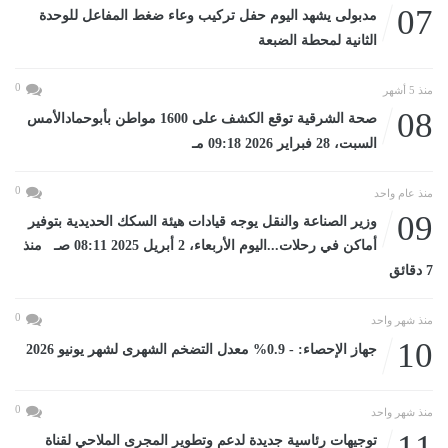
07
مدبولى يشهد اليوم حفل تركيب وعاء ضغط المفاعل للوحدة
الثانية لمحطة الضبعة
0
منذ 5 أشهر
08
صحة الشرقية توقع الكشف على 1600 مواطن بأبوحمادالأمس
السبت، 28 فبراير 2026 09:18 مـ
0
منذ عام واحد
09
وزير الصناعة والنقل يوجه قيادات هيئة السكك الحديدية بتوفير
أماكن في رحلات...اليوم الأربعاء، 2 أبريل 2025 08:11 صـ منذ
7 دقائق
0
منذ شهر واحد
10
جهاز الإحصاء: - 0.9% معدل التضخم الشهرى لشهر يونيو 2026
0
منذ شهر واحد
11
توجيهات رئاسية جديدة لدعم وتطوير المجرى الملاحي لقناة