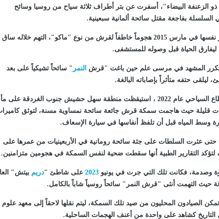
ذو الزعنفة البيضاء"، أسفرت عن بتر أطراف ثلاثة سياح من روسيا وسائح
ي السلسلة بفاجعة مقتل سائحة ألمانية سبعينية.
وشهدت مدينة القصير نفسها في مارس 2015 هجوماً خاطفاً لقرش من نوع "ماكو"، التهم خلاله ساق
ليفارق الحياة قبل وصوله للمستشفى.
النمر
" سائحاً تشيكياً على بعد
ليلقى حتفه متأثراً بإصاباته البالغة.
وفي واقعة هزت القطاع السياحي عام 2022 ، استيقظت منطقة سهل حشيش جنوب الغردقة على 
ت قليلة حيث هاجمت سمكة قرش جائعة سائحة نمساوية مسنة، لتوثق كاميرا
يرة وسط المياه قبل أن تلفظ أنفاسها في سيارة الإسعاف.
د حتى عثرت السلطات على جثة سائحة رومانية في الأربعينيات من عمرها على
 لتؤكد التقارير الطبية أنها سقطت ضحية لنفس السمكة في هجومين متزامنين.
سوة وصدمة، فكانت تلك التي جرت في يونيو
2023
على شاطئ "
دريم
بيتش" العا
 حيث التهمت أنثى "قرش النمر" سائحاً روسياً شاباً بالكامل.
 الصيادون المحليون من صيد تلك السمكة، ليتم نقلها لاحقاً إلى معهد علوم
ل التاريخ كشاهد على واحدة من أعنف الهجمات الساحلية.