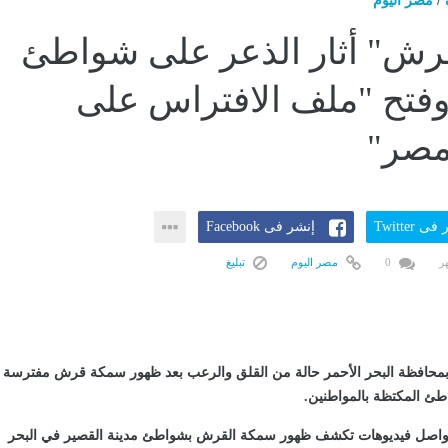
/
مصر اليوم
رش" أثار الذعر على شواطئ
وفتح "ملف الافتراس على
مصر"
ى Twitter
إنشر فى Facebook
0
مصر اليوم
تبليغ
بمحافظة البحر الأحمر حالة من القلق والرعب بعد ظهور سمكة قرش مفترسة
طئ المكتظة بالمواطنين.
لتواصل فيديوهات تكشف ظهور سمكة القرش بشواطئ مدينة القصير في البحر