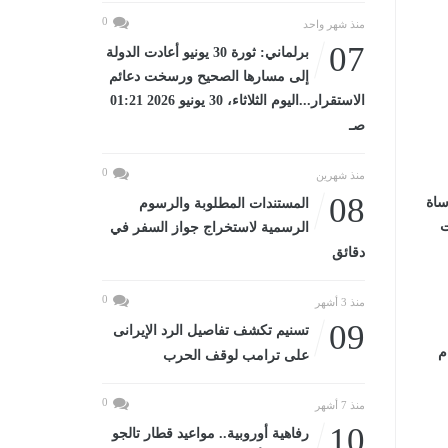
0
منذ شهر واحد
07
برلماني: ثورة 30 يونيو أعادت الدولة
إلى مسارها الصحيح ورسخت دعائم
الاستقرار...اليوم الثلاثاء، 30 يونيو 2026 01:21
صـ
0
منذ شهرين
08
مأساة
المستندات المطلوبة والرسوم
ت
الرسمية لاستخراج جواز السفر في
دقائق
0
منذ 3 أشهر
09
تسنيم تكشف تفاصيل الرد الإيرانى
م
على ترامب لوقف الحرب
0
منذ 7 أشهر
10
رفاهية أوروبية.. مواعيد قطار تالجو