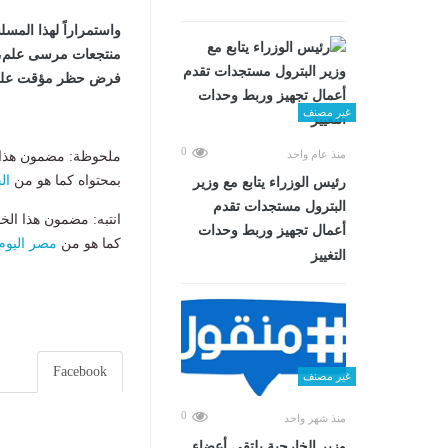
واستمراراً لهذا الم
منتجعات مرسى علم، أ
فرض حظر مؤقت على ال
غير مصنف
0
منذ عام واحد
ملحوظة: مضمون هذا ا
بمحتواه كما هو من
ال
رئيس الوزراء يتابع مع وزير
البترول مستجدات تقدم
انتبه: مضمون هذا الخ
أعمال تجهيز وربط وحدات
كما هو من
مصر اليوم
التغييز
Facebook
غير مصنف
0
منذ شهر واحد
وزير الخارجية يلتقي أعضاء