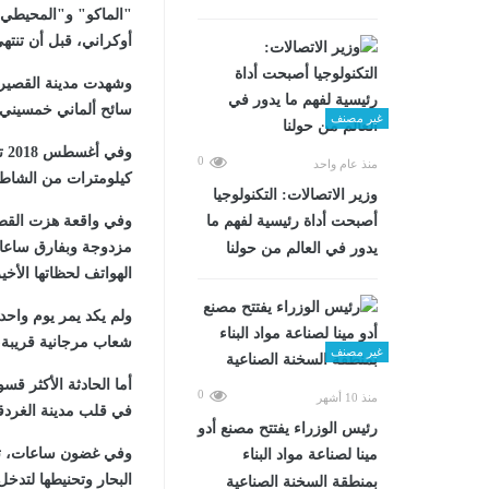
"الماكو" و"المحيطي 
أوكراني، قبل أن تنته
سائح ألماني خمسيني 
غير مصنف
وفي أغسطس 2018 تكرر المشهد في مرسى علم حين باغت "قرش
0
منذ عام واحد
كيلومترات من الشاطئ، 
وزير الاتصالات: التكنولوجيا
أصبحت أداة رئيسية لفهم ما
مزدوجة وبفارق ساعا
يدور في العالم من حولنا
الهواتف لحظاتها الأخ
ولم يكد يمر يوم واح
شعاب مرجانية قريبة،
غير مصنف
أما الحادثة الأكثر ق
0
منذ 10 أشهر
في قلب مدينة الغردقة
رئيس الوزراء يفتتح مصنع أدو
وفي غضون ساعات، تمكن
مينا لصناعة مواد البناء
البحار وتحنيطها لتدخ
بمنطقة السخنة الصناعية