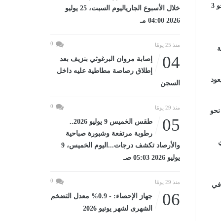
الأحمر، فيما طاردها الصيادون حتى تمكنوا من صيدها ليتبين لاحقا، أنها من نوع "ماكو"، ويبلغ طولها نحو 3
خلال الأسبوع الجارياليوم السبت، 25 يوليو
2026 04:00 مـ
0
منذ 25 يومًا
ة
04
إصابة مروان البرغوثي بنزيف بعد
إطلاق رصاصة مطاطية عليه داخل
عود
السجن
0
منذ 29 يومًا
نحو
05
طقس الخميس 9 يوليو 2026..
رطوبة مرتفعة وشبورة صباحية
والأرصاد تكشف درجات...اليوم الخميس، 9
يوليو 2026 05:03 صـ
0
منذ 29 يومًا
في
06
جهاز الإحصاء: - 0.9% معدل التضخم
الشهرى لشهر يونيو 2026