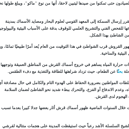
رر إرسال السمكة إلى المعهد القومي لعلوم البحار ومصايد الأسماك بمدينة
ها للفحص الفني والتشريح العلمي للوقوف بدقة على الأسباب البيئية والبيولوجي
 من الشاطئ بهذا الشكل.
القروش قرب الشواطئ في هذا التوقيت من العام يُعد أمرًا طبيعيًا تمامًا، وي
لبيئية والمناخية.
ات حرارة المياه يساهم في خروج أسماك القرش من المناطق العميقة وتوجهها 
حلة
بحث
ًا عن الطعام، حيث تزداد شراهتها للطاقة والتغذية مع دفء الطقس.
لطات المواطنين بضرورة الحفاظ على الهدوء التام والكامل في حال مصادفة أي
 وعدم الاندفاع أو الفزع، والتحرك ببطء شديد نحو الشاطئ لضمان السلامة
 الهجوم لدى القرش.
لال السنوات الماضية ظهور أسماك قرش أثار بعضها جدلا كبيرا بعدما تسبب 
يخ السلسلة الأشد رعباً حيث استيقظت المدينة على هجمات متتالية لقرشي