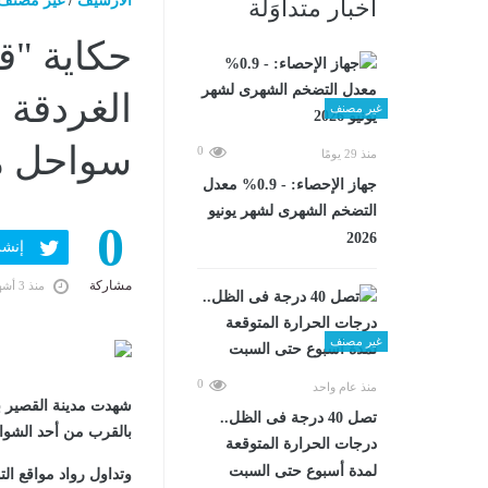
الارشيف
/
غير مصنف
أخبار متداوَلة
حكاية "ق
الغردقة 
غير مصنف
سواحل 
0
منذ 29 يومًا
جهاز الإحصاء: - 0.9% معدل
التضخم الشهرى لشهر يونيو
0
2026
إنشر ف
مشاركة
منذ 3 أشهر
غير مصنف
0
منذ عام واحد
شهدت مدينة القصير 
تصل 40 درجة فى الظل..
بالقرب من أحد الشوا
درجات الحرارة المتوقعة
لمدة أسبوع حتى السبت
وتداول رواد مواقع ا