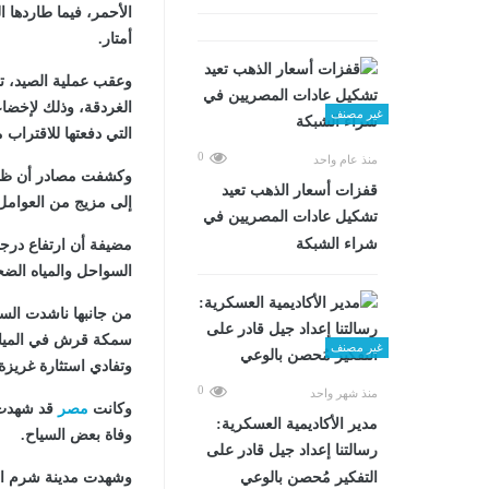
أمتار.
وعقب عملية الصيد، تق
الغردقة، وذلك لإخضاع
غير مصنف
التي دفعتها للاقتراب
0
منذ عام واحد
وكشفت مصادر أن ظهور 
قفزات أسعار الذهب تعيد
إلى مزيج من العوامل ا
تشكيل عادات المصريين في
شراء الشبكة
مضيفة أن ارتفاع درج
السواحل والمياه الض
من جانبها ناشدت الس
سمكة قرش في المياه،
غير مصنف
وتفادي استثارة غريزة
0
منذ شهر واحد
وكانت
مصر
قد شهدت خ
مدير الأكاديمية العسكرية:
وفاة بعض السياح.
رسالتنا إعداد جيل قادر على
التفكير مُحصن بالوعي
وشهدت مدينة شرم الش