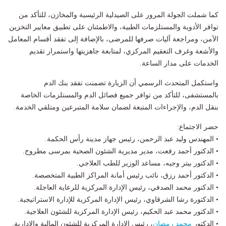
كما شملت الجولة المرور على الصيدلية الرئيسية والمخازن، للتأكد من
توافر الأدوية والمستلزمات الطبية، والاطمئنان على تطبيق معايير التخزين
الآمن، ومراجعة آليات صرفها للمرضى، بالإضافة إلى تفقد أقسام المعامل
والأشعة وغرف التعقيم المركزي، لمتابعة جاهزيتها واستمرار تقديم
الخدمات على مدار الساعة.
واستكمل المتحدث الرسمي أن الزيارة تضمنت تفقد بنك الدم
بالمستشفى، للتأكد من توافر جميع فصائل الدم والمستلزمات الخاصة
بنقل الدم، والإجراءات المتبعة لضمان سلامة المتبرعين ومتلقي الخدمة.
حضر الاجتماع:
• المهندس وليد عبد الرحمن، رئيس جهاز مدينة رأس الحكمة.
• الدكتور أحمد رفعت، مدير مديرية الشئون الصحية بمرسى مطروح.
• الدكتور بيتر وجيه، مساعد الوزير للطب العلاجي.
• الدكتور أحمد رزق، نائب رئيس أمانة المراكز الطبية المتخصصة.
• الدكتور محمد الصدفي، رئيس الإدارة المركزية للرعاية العاجلة.
• الدكتورة رشا الشرقاوي، رئيس الإدارة المركزية للإدارة الاستراتيجية.
• الدكتور محمد عبد الحكيم، رئيس الإدارة المركزية للشئون العلاجية.
• الدكتور
محمد رمضان
، رئيس الإدارة المركزية للشئون المالية والإدارية.