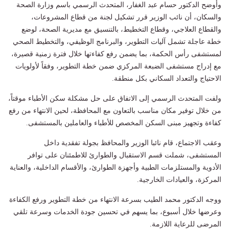
وأوضح الدكتور حسام عبد الغفار، المتحدث الرسمي باسم وزارة الصحة
والسكان، أن نائب الوزير قرر تشكيل لجنة من قطاع المشروعات،
والقطاع العلاجي، وقطاع التخطيط، بالتنسيق مع مديرية الصحة، لوضع
خطة عاجلة تشمل آليات التطوير، والبرنامج الوظيفي، والتخطيط الصحي
لمستشفى رأس الحكمة، بما يضمن رفع كفاءتها خلال فترة زمنية قصيرة،
مع إدراج مستشفى الضبعة المركزي ضمن خطة التطوير، وفقاً لأولويات
الاحتياج والتعداد السكاني بكل منطقة.
ولفت المتحدث الرسمي إلى الاتفاق على حل مشكلة سكن الأطباء موقتاً،
من خلال توفير مكان مناسب بالتعاون مع المحافظة، لحين الانتهاء من رفع
كفاءة وتجهيز مبنى السكن المخصص للأطباء والعاملين بالمستشفى.
وعقب الاجتماع، قام نائبا الوزير والمحافظ بجولة تفقدية داخل
المستشفى، شملت قسم الاستقبال والطوارئ للاطمئنان على توافر
الأدوية والمستلزمات الطبية وأجهزة الطوارئ، والأقسام الداخلية، والعناية
المركزة، والعيادات الخارجية.
ووجه الدكتور محمد الطيب بسرعة الانتهاء من خطة التطوير ورفع الكفاءة
وعرضها خلال أسبوع، بما يسهم في تحسين جودة الخدمات وسرعة تلقي
المرضى للرعاية اللازمة.