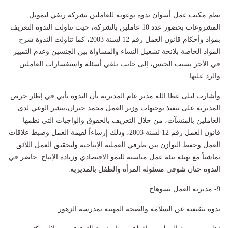
نظم مكتب عمل أسوان ندوة توعوية للعاملين بشركة ريفي لتمويل
المشروعات بحضور عدد 10 عاملين بالشركة، حيث تناولت الندوة التعريف
بمواد وأحكام قانون العمل رقم 12 لسنة 2003، كما تناولت الندوة شرح
المواد الخاصة بلائحة تشغيل النساء والمساواة بين الجنسين وعدم التمييز
في الأجر بسبب الجنس، إلى جانب تلقي أسئلة واستفسارات العاملين
والرد عليها.
وأشارت ليلى عطا الله مدير عام المديرية بأن الندوة تأتي في إطار حرص
المديرية على تنفيذ توجيهات وزير العمل محمد جبران،بنشر الوعي لدى
العاملين بالمنشآت، من خلال التعريف بالحقوق والواجبات التي نظمها
قانون العمل رقم 12 لسنة 2003، وذلك إرساءاً لقيمة العمل وضبط علاقات
العمل وحفظ التوازن بين طرفي العملية الإنتاجية ولتحقيق العمل اللائق
تماشياً مع تهيئة بيئة عمل مناسبة للنمو الاقتصادي وزيادة الإنتاج. حاضر في
الندوة حنان شوقي مسئولة المرأة والطفل بالمديرية.
9- مديرية العمل بسوهاج
ندوة تثقيفية عن السلامة والصحة المهنية بمدرسة الزهور