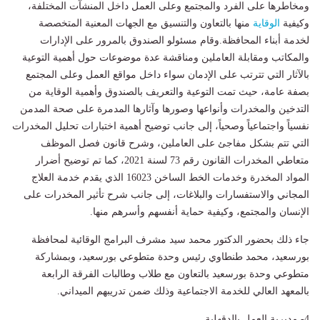
ومخاطرها على الفرد والمجتمع وعلى العمل داخل المنشآت المختلفة،
وكيفية
الوقاية
منها بالتعاون والتنسيق مع الجهات المعنية المتخصصة
لخدمة أبناء المحافظة.وقام مسئولو الصندوق بالمرور على الإدارات
والمكاتب ومقابلة العاملين ومناقشة عدة موضوعات حول أهمية التوعية
بالآثار التي تترتب على الإدمان سواء داخل مواقع العمل وعلى المجتمع
بصفة عامة، حيث تمت التوعية والتعريف بالصندوق وأهمية الوقاية من
التدخين والمخدرات وأنواعها وصورها وآثارها المدمرة على صحة المدمن
نفسياً واجتماعياً وصحياً، إلى جانب توضيح أهمية اختبارات تحليل المخدرات
التي تتم بشكل مفاجئ على العاملين، وشرح قانون فصل الموظف
متعاطي المخدرات القانون رقم 73 لسنة 2021، كما تم توضيح أضرار
المواد المخدرة وخدمات الخط الساخن 16023 الذي يقدم خدمة العلاج
المجاني والاستفسارات والبلاغات، إلى جانب شرح تأثير المخدرات على
الإنسان والمجتمع، وكيفية حماية أنفسهم وأسرهم منها.
جاء ذلك بحضور الدكتور محمد سيد مشرف البرامج الوقائية لمحافظة
بورسعيد، محمد طنطاوي رئيس وحدة متطوعي بورسعيد، وبمشاركة
متطوعي وحدة بورسعيد بالتعاون مع طلاب وطالبات الفرقة الرابعة
بالمعهد العالي للخدمة الاجتماعية وذلك ضمن تدريبهم الميداني.
4- مديرية العمل بالدقهلية ..