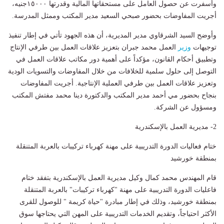
وأسفرت عن حصول العامل على مستحقاتها المالية وقدرتها ١٥٠٠٠جنيه،
أجريت المفاوضات بحضور صبحي السعيد مدير المكتب وممثل المدرسة.
وأوضح السيد الشرقاوي مدير المديرية، أن هذه الجهود تأتي في إطار تنفيذ
توجيهات
وزير
العمل محمد جبران بتعزيز علاقات العمل بين طرفي الإنتاج
وتطبيق أحكام القانون، مؤكداً على أهمية دور مكاتب علاقات العمل في
التوصل إلى حلول سلمية للخلافات من خلال المفاوضات والتسويات الودية
وتعزيز علاقات العمل بين طرفي العملية الإنتاجية. أجريت المفاوضات
بنجاح بحضور مي أحمد مدير المكتب والدكتورة دينا محمد مفتش المكتب
ومسؤول عن الشركة.
2- مديرية العمل بالإسكندرية
ختام فعاليات الدورة التدريبية على مهنة كهرباء تركيبات بالعربة المتنقلة
بمنطقة خورشيد
قام المهندس محمد كمال وكيل مديرية العمل بالإسكندرية بتفقد ختام
فاعليات الدورة التدريبية على مهنة "كهرباء تركيبات" بالعربة المتنقلة
بمنطقة خورشيد، وذلك في إطار مبادرة "حياة كريمة " للوصول للقرى
الأكثر احتياجاً، وتقديم الخدمات التدريبية على المهن التي يحتاجها سوق