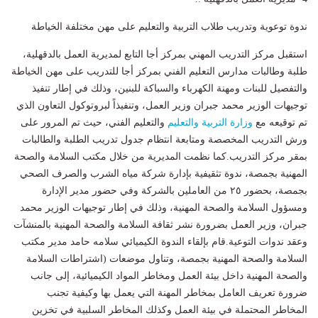
ندوة توعوية وتدريب طلاب التربية والتعليم على مهن مختلفة الخياطة
استقبل مركز التدريب المهني بمركز أجا التابع لمديرية العمل بالدقهلية،
طلبة وطالبات مدارس التعليم الفني بمركز أجا للتدريب على مهن الخياطة
والتفصيل للبنات ومهنة الكهرباء والسباكة للبنين، وذلك في إطار تنفيذ
توجيهات الوزير محمد جبران وزير العمل، وتنفيذاً لبروتوكول التعاون الذي
تم توقيعه مع
وزارة التربية والتعليم
والتعليم الفني، حيث تم المرور على
ورش التدريب المخصصة ومتابعة انتظام جدول تدريب الطلبة والطالبات
بمقر مركز التدريب.كما نظمت المديرية من خلال مكتب السلامة والصحة
المهنية بجمصة، ندوة تثقيفية بإدارة شركة مياه الشرب والصرف الصحي
بجمصة، بحضور ٢٥ من العاملين بالشركة وفي حضور مدير الإدارة
ومسؤول السلامة والصحة المهنية، وذلك في إطار توجيهات الوزير محمد
جبران، وزير العمل بضرورة نشر ثقافة السلامة والصحة المهنية بالمنشآت
وعقد ندوات التوعية.قام بإلقاء الندوة الكيميائي سلامه حامد مدير مكتب
السلامة والصحة المهنية بجمصة، وتناول موضعات (اشتراطات السلامة
والصحة المهنية داخل بيئة العمل ومخاطر المواد الكيميائية، إلى جانب
ضرورة تعريف العامل بمخاطر المهنة التي يعمل بها وكيفية تجنب
المخاطر المحتملة في بيئة العمل وكذلك المخاطر السلبية في تخزين