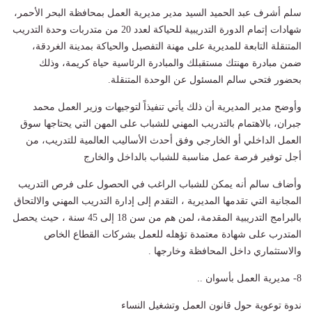
سلم أشرف عبد الحميد السيد مدير مديرية العمل بمحافظة البحر الأحمر،
شهادات إتمام الدورة التدريبية للحياكة لعدد 20 من متدربات وحدة التدريب
المتنقلة التابعة للمديرية على مهنة التفصيل والحياكة بمدينة الغردقة،
ضمن مبادرة مهنتك مستقبلك والمبادرة الرئاسية حياة كريمة، وذلك
بحضور فتحي سالم المسئول عن الوحدة المتنقلة.
وأوضح مدير المديرية أن ذلك يأتي تنفيذاً لتوجيهات وزير العمل محمد
جبران، بالاهتمام بالتدريب المهني للشباب على المهن التي يحتاجها سوق
العمل الداخلي أو الخارجي وفق أحدث الأساليب العالمية للتدريب، من
أجل توفير فرصة عمل مناسبة للشباب بالداخل والخارج
وأضاف سالم أنه يمكن للشباب الراغب في الحصول على فرص التدريب
المجانية التي تقدمها المديرية ، التقدم إلى إدارة التدريب المهني والالتحاق
بالبرامج التدريبية المقدمة، لمن هم من سن 18 إلى 45 سنة ، حيث يحصل
المتدرب على شهادة معتمدة تؤهله للعمل بشركات القطاع الخاص
والاستثماري داخل المحافظة وخارجها .
8- مديرية العمل بأسوان ..
ندوة توعوية حول قانون العمل وتشغيل النساء