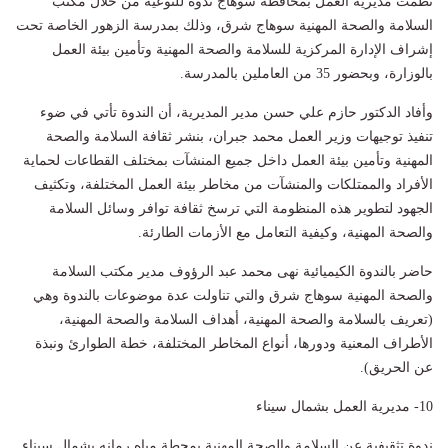
نظمت مديرية العمل بمحافظة سوهاج ندوة للتوعية من خلال مكتب
السلامة والصحة المهنية سوهاج شرق، وذلك بمدرسة الزهور الخاصة تحت
إشراف الإدارة المركزية للسلامة والصحة المهنية وتأمين بيئة العمل
بالوزارة، وبحضور 35 من العاملين بالمدرسة.
وأفاد الدكتور حازم علي حسن مدير المديرية، أن الندوة تأتي في ضوء
تنفيذ توجيهات وزير العمل محمد جبران، بنشر ثقافة السلامة والصحة
المهنية وتأمين بيئة العمل داخل جميع المنشآت بمختلف القطاعات لحماية
الأفراد والممتلكات والمنشآت من مخاطر بيئة العمل المختلفة، وتكثيف
الجهود لتطوير هذه المنظومة التي ترسخ ثقافة توافر وسائل السلامة
والصحة المهنية، وكيفية التعامل مع الأزمات الطارئة.
حاضر بالندوة الكيميائية نهى محمد عبد الرؤوف مدير مكتب السلامة
والصحة المهنية سوهاج شرق والتي تناولت عدة موضوعات بالندوة وهي
(تعريف بالسلامة والصحة المهنية، أهداف السلامة والصحة المهنية،
الأطراف المعنية ودورها، أنواع المخاطر المختلفة، خطة الطوارئ ونبذة
عن الحريق).
10- مديرية العمل بشمال سيناء
ندوة تثقيفية عن السلامة والصحة المهنية بمحطة مياه رمانه بشمال سيناء