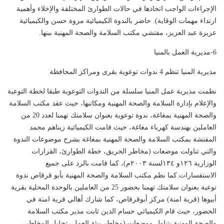
الإجراءات الواجب اتخاذها في حالات الطوارئ المختلفة والإخلاء وأهمية
ارتداء مهمات الوقاية). حاضر بالندوة الكيميائية مروة حسن والكيميائية
عزيزة عبد العزيز، مفتشي مكتب السلامة والصحة المهنية ببنها.
6-مديرية العمل بالمنيا
مديرية المنيا تنظم 4 ندوات توعوية بقرى ومراكز المحافظة
نظمت مديرية عمل المنيا سلسلة من الندوات التوعوية طبقا لخطة التوعية
والإعلام بإدارة السلامة والصحة المهنية ومكاتبها، حيث عقد مكتب السلامة
والصحة المهنية بمغاغة، ندوة توعوية بعنوان سلامتك تهمنا لعدد 20 من
العاملين بهندسة كهرباء مغاغة، حيث قامت الكيميائية زيناهم محمد
المفتشة بمكتب السلامة والصحة المهنية بمغاغة بشرح موضوعات الندوة
والتي تناولت موضعات (مخاطر الحريق، خطة الطوارئ، القرارات
الوزارية ١٢٦و ١٣٤لسنة ٢٠٠٣م)، كما قامت بالرد على جميع
الاستفسارات.كما نظم مكتب السلامة والصحة المهنية بأبو قرقاص ندوة
توعية بعنوان سلامتك تهمنا بحضور 25 من العاملين بالوحدة المحلية بقرية
أبيوها (قرية امنة) مركز أبوقرقاص، كما شارك أهالي قرية امنة في
الحضور، حيث قام الكيميائي حسام الدين ثابت مدير مكتب السلامة
والصحة المهنية بتناول موضعات (مخاطر بيئة العمل، تحليل المخاطر،