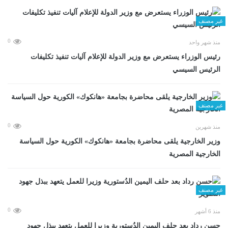
غير مصنف
0
منذ شهر واحد
رئيس الوزراء يستعرض مع وزير الدولة للإعلام آليات تنفيذ تكليفات
الرئيس السيسي
غير مصنف
0
منذ شهرين
وزير الخارجية يلقى محاضرة بجامعة «هانكوك» الكورية حول السياسة
الخارجية المصرية
غير مصنف
0
منذ 6 أشهر
حسن رداد بعد حلف اليمين الدُستورية وزيرا للعمل يتعهد ببذل جهود