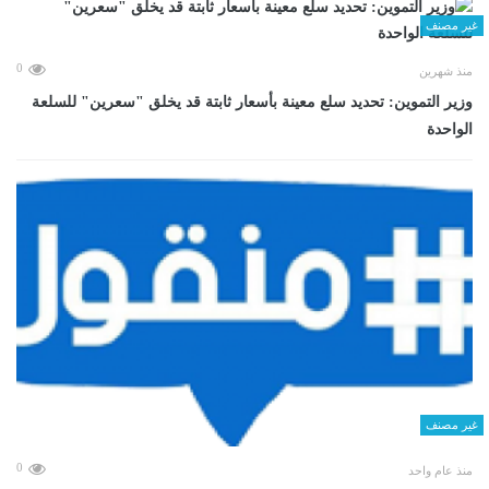
غير مصنف
0
منذ شهرين
وزير التموين: تحديد سلع معينة بأسعار ثابتة قد يخلق "سعرين" للسلعة
الواحدة
غير مصنف
0
منذ عام واحد