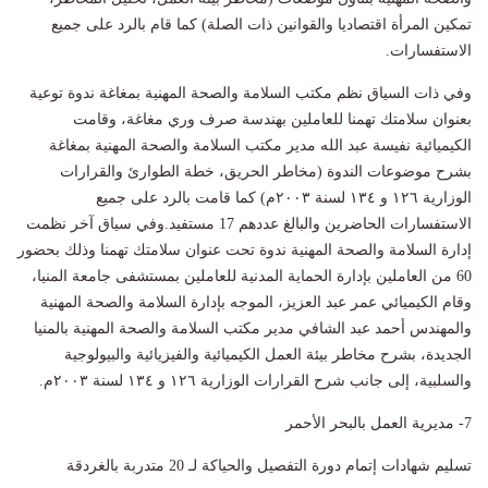
تمكين المرأة اقتصاديا والقوانين ذات الصلة) كما قام بالرد على جميع
الاستفسارات.
وفي ذات السياق نظم مكتب السلامة والصحة المهنية بمغاغة ندوة توعية
بعنوان سلامتك تهمنا للعاملين بهندسة صرف وري مغاغة، وقامت
الكيميائية نفيسة عبد الله مدير مكتب السلامة والصحة المهنية بمغاغة
بشرح موضوعات الندوة (مخاطر الحريق، خطة الطوارئ والقرارات
الوزارية ١٢٦ و ١٣٤ لسنة ٢٠٠٣م) كما قامت بالرد على جميع
الاستفسارات الحاضرين والبالغ عددهم 17 مستفيد.وفي سياق آخر نظمت
إدارة السلامة والصحة المهنية ندوة تحت عنوان سلامتك تهمنا وذلك بحضور
60 من العاملين بإدارة الحماية المدنية للعاملين بمستشفى جامعة المنيا،
وقام الكيميائي عمر عبد العزيز، الموجه بإدارة السلامة والصحة المهنية
والمهندس أحمد عبد الشافي مدير مكتب السلامة والصحة المهنية بالمنيا
الجديدة، بشرح مخاطر بيئة العمل الكيميائية والفيزيائية والبيولوجية
والسلبية، إلى جانب شرح القرارات الوزارية ١٢٦ و ١٣٤ لسنة ٢٠٠٣م.
7- مديرية العمل بالبحر الأحمر
تسليم شهادات إتمام دورة التفصيل والحياكة لـ 20 متدربة بالغردقة