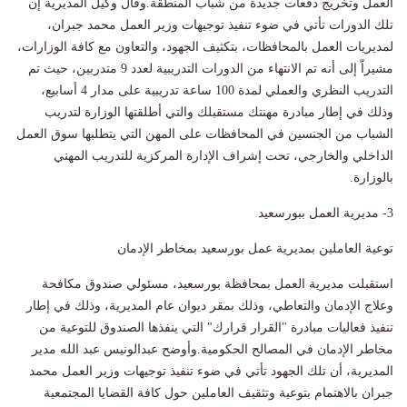
العمل وتخريج دفعات جديدة من شباب المنطقة.وقال وكيل المديرية إن
تلك الدورات تأتي في ضوء تنفيذ توجيهات وزير العمل محمد جبران،
لمديريات العمل بالمحافظات، بتكثيف الجهود، والتعاون مع كافة الوزارات،
مشيراّ إلى أنه تم الانتهاء من الدورات التدريبية لعدد 9 متدربين، حيث تم
التدريب النظري والعملي لمدة 100 ساعة تدريبية على مدار 4 أسابيع،
وذلك في إطار مبادرة مهنتك مستقبلك والتي أطلقتها الوزارة لتدريب
الشباب من الجنسين في المحافظات على المهن التي يتطلبها سوق العمل
الداخلي والخارجي، تحت إشراف الإدارة المركزية للتدريب المهني
بالوزارة.
3- مديرية العمل ببورسعيد
توعية العاملين بمديرية عمل بورسعيد بمخاطر الإدمان
استقبلت مديرية العمل بمحافظة بورسعيد، مسئولي صندوق مكافحة
وعلاج الإدمان والتعاطي، وذلك بمقر ديوان عام المديرية، وذلك في إطار
تنفيذ فعاليات مبادرة "القرار قرارك" التي ينفذها الصندوق للتوعية من
مخاطر الإدمان في المصالح الحكومية.وأوضح عبدالونيس عبد الله مدير
المديرية، أن تلك الجهود تأتي في ضوء تنفيذ توجيهات وزير العمل محمد
جبران بالاهتمام بتوعية وتثقيف العاملين حول كافة القضايا المجتمعية