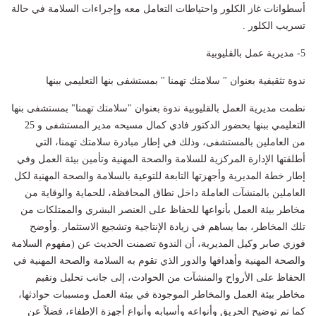
أسطوانات غاز الكلور واحتياطات التعامل معه وإجراءات السلامة في حالة
تسريب الكلور .
5- مديرية عمل بالقليوبية
ندوة تثقيفية بعنوان " سلامتك تهمنا " بمستشفى بنها التعليمي ببنها
نظمت مديرية العمل بالقليوبية ندوة بعنوان "سلامتك تهمنا" بمستشفى بنها
التعليمي ببنها بحضور الدكتور فادي كمال مسيحه مدير المستشفى و 25
من العاملين بالمستشفى، وذلك في إطار مبادرة سلامتك تهمنا، التي
أطلقتها الإدارة المركزية للسلامة والصحة المهنية وتأمين بيئة العمل وفي
إطار خطة المديرية وأجهزتها التابعة للتوعية بالسلامة والصحة المهنية لكل
العاملين بالمنشآت العاملة داخل نطاق المحافظة، للحماية والوقاية من
مخاطر بيئة العمل بأنواعها للحفاظ على العنصر البشري والممتلكات من
تلك المخاطر، بما يساهم في زيادة الإنتاجية وتشجيع الاستثمار .وأوضح
فوزي صابر وكيل المديرية، أن الندوة تضمنت الحديث عن (مفهوم السلامة
والصحة المهنية وأهدافها والدور الذي تقوم به السلامة والصحة المهنية في
الحفاظ على الأرواح والمنشآت من الحوادث، إلى جانب تحليل وتقيم
مخاطر بيئة العمل والمخاطر الموجودة في بيئة العمل ومسببات حوادثها،
كما تم توضيح الحريق وأنواعه وأسبابه وأنواع أجهزة الإطفاء، فضلاً عن