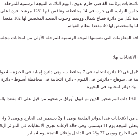
للانتخابات برئاسة القاضى حازم بدوى، اليوم الثلاثاء، النتيجة الرسمية للمرحلة
الأولى من انتخابات مجلس النواب، التى جرت فى 14 محافظة، وتنافس فيها 1281 مرشحا فرديا على
143 مقعدا وقائمة واحدة لكل من دائرة قطاع شمال ووسط وجنوب الصعيد المخصص لها 102 مقعدا
ها 40 مقعدا بنظام القوائم.
فة المعلومات التى تضمنتها النتيجة الرسمية للمرحلة الأولى من انتخابات مجل
الانتخابات بها:
1- إلغاء الانتخابات بالكامل فى 19 دائرة انتخابية فى 7 محافظا
وائر انتخابية فى سوهاج - دائرتين فى الفيوم - دائرة انتخابية فى محافظة أسيوط - دائرة
حيرة.
2- يتنافس فى الدوائر الـ19 ذات المرشحين الذين تم قبول أوراق ترشحهم م
3- إجراء الجولة الأولى من الانتخابات فى الدوائر الملغية يومى 1 و2 ديسمبر فى الخارج ويومى 3 و4
ديسمبر فى الداخل، وتعلن النتيجة يوم 11 ديسمبر، و