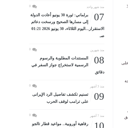
 على أن يبدأ الصمت الانتخابى يوم 30
0
منذ شهر واحد
07
برلماني: ثورة 30 يونيو أعادت الدولة
إلى مسارها الصحيح ورسخت دعائم
الاستقرار...اليوم الثلاثاء، 30 يونيو 2026 01:21
صـ
0
منذ شهرين
08
المستندات المطلوبة والرسوم
دة على
الرسمية لاستخراج جواز السفر في
دقائق
لنتيجة
0
منذ 3 أشهر
09
تسنيم تكشف تفاصيل الرد الإيرانى
على ترامب لوقف الحرب
0
منذ 7 أشهر
ق
10
رفاهية أوروبية.. مواعيد قطار تالجو