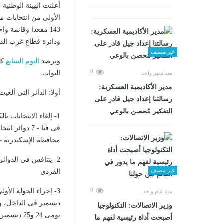
أعلنت الهيئة الوطنية 
ودائرة قطاع غرب الدلتا والمخصص ل
غير مصنف
ويرصد
اليوم السابع
كا
0
النواب:
منذ شهر واحد
مدير الأكاديمية العسكرية:
أولا: الدائر التى ألغيت 
رسالتنا إعداد جيل قادر على
التفكير مُحصن بالوعي
فى قنا - 7 د
محافظة الإسكندرية – و3 دوائر انتخابية فى الب
غير مصنف
الفردي
0
منذ عام واحد
وزير الاتصالات: التكنولوجيا
يومى 24 و25 ديسمبر فى الخارج ويومى 27 و28 فى الداخل وإعلان النتيجة يوم 4 يناير.
أصبحت أداة رئيسية لفهم ما