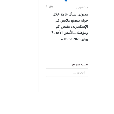
0
منذ شهرين
مدبولي يسأل عاملا خلال
جولة بمصنع ملابس في
الإسكندرية: بتقبض كم
ومؤهلك...الأمس الأحد، 7
يونيو 2026 03:38 مـ
بحث سريع: