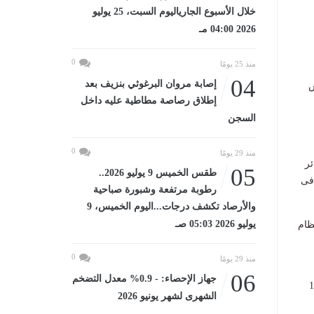
خلال الأسبوع الجارياليوم السبت، 25 يوليو
2026 04:00 مـ
0
منذ 25 يومًا
04
إصابة مروان البرغوثي بنزيف بعد
س
إطلاق رصاصة مطاطية عليه داخل
السجن
0
منذ 29 يومًا
ت، وهى دائرة إمبابة فى الجيزة – 4 دوائر
05
طقس الخميس 9 يوليو 2026..
 فى
رطوبة مرتفعة وشبورة صباحية
والأرصاد تكشف درجات...اليوم الخميس، 9
يوليو 2026 05:03 صـ
ن قبل على 41 مقعدا بالنظام
0
منذ 29 يومًا
06
جهاز الإحصاء: - 0.9% معدل التضخم
فى حالة الإعادة تجرى الانتخابات فى الدوائر ال19
الشهرى لشهر يونيو 2026