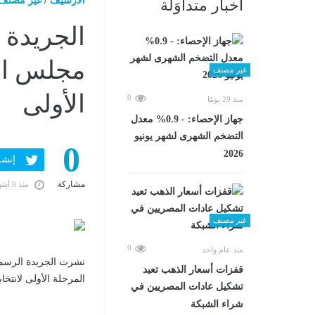
الارشيف
/
غير مصنف
أخبار متداوَلة
الجريدة 
غير مصنف
الأولى
0
منذ 29 يومًا
جهاز الإحصاء: - 0.9% معدل
التضخم الشهرى لشهر يونيو
0
2026
إنشر ف
مشاركة
منذ 9 أشهر
غير مصنف
0
منذ عام واحد
نشرت الجريدة الرسمية 
قفزات أسعار الذهب تعيد
المرحلة الأولى لانتخابا
تشكيل عادات المصريين في
شراء الشبكة