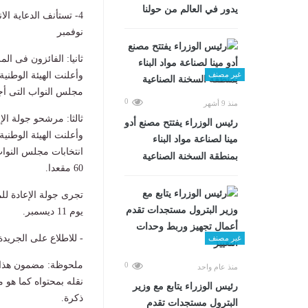
يدور في العالم من حولنا
نوفمبر
ثانيا: الفائزون فى الم
غير مصنف
مجلس النواب التى أجريت فى الخارج يومى 7
0
منذ 9 أشهر
ثالثا: مرشحو جولة الإ
رئيس الوزراء يفتتح مصنع أدو
وأعلنت الهيئة الوطنية
مينا لصناعة مواد البناء
بمنطقة السخنة الصناعية
60 مقعدا.
يوم 11 ديسمبر.
- للاطلاع على الجريد
غير مصنف
ملحوظة: مضمون هذا ا
0
منذ عام واحد
نقله بمحتواه كما هو 
رئيس الوزراء يتابع مع وزير
ذكرة.
البترول مستجدات تقدم