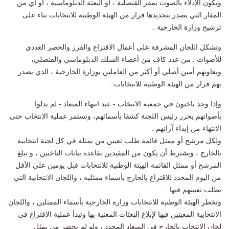
ويكون الإدلاء بالصوت بمقر القنصلية ، أو البعثة الدبلوماسية ، أو أي من
المقار التي يصدر بتحديدها قرار من الهيئة الوطنية للانتخابات بناء على
ترشيح وزارة الخارجية .
وتشكل اللجان المشرفة على أعمال الاقتراع والفرز والحصر العددي
للأصوات . من عدد كاف من أعضاء السلك الدبلوماسي والقنصلي،
ويعاونهم أمين أصلي أو أكثر من العاملين بوزارة الخارجية ، الذي يصدر
بهم قرار من الهيئة الوطنية للانتخابات .
وإذا وجد ناخبون في جمعية الانتخاب - عند انتهاء الميعاد - لم يدلوا
بأصواتهم يحرر رئيس اللجنة كشفا بأسمائهم، وتستمر عملية الانتخاب حتى
الانتهاء من إبداء آرائهم .
ولكل مرشح أو ممثل قائمة طلب تعيين من يمثله في كل لجنة انتخابية
بالخارج ، ويشترط أن يكون من المقيدين بقاعدة بيانات الناخبين ، و يبلغ
المرشح أو ممثل القائمة الهيئة الوطنية للانتخابات قبل يومين على الأقل
من اليوم المحدد للاقتراع بالخارج بأسماء ممثليه ، واللجان الانتخابية التي
يطلب تعيينهم فيها .
وتخطر الهيئة الوطنية للانتخابات وزارة الخارجية بأسماء الممثلين ، واللجان
الانتخابية المعينين فيها لإبلاغ البعثات المعنية بها وتبدأ عملية الاقتراع في
لجان الانتخاب بالخارج في الميعاد المحدد ، ولو لم يحضر من يمثل