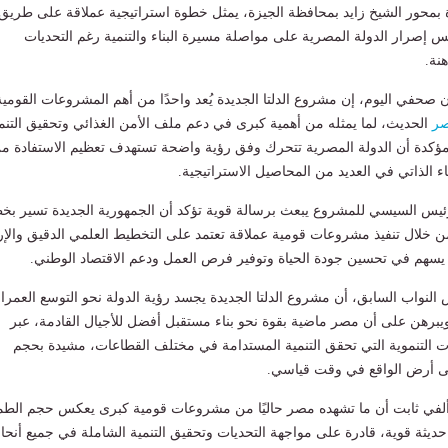
ة بمحور الشيخ زايد بمحافظة الجيزة، يمثل خطوة استراتيجية عملاقة على طريق
كس إصرار الدولة المصرية على مواصلة مسيرة البناء والتنمية رغم التحديات
هنة.
 صحفي اليوم، إن مشروع الدلتا الجديدة يُعد واحدًا من أهم المشروعات القومية
ر
الحديث، لما يمثله من أهمية كبرى في دعم ملف الأمن الغذائي وتحقيق التنم
 مؤكدة أن الدولة المصرية تتحرك وفق رؤية واضحة تستهدف تعظيم الاستفادة م
اء الذاتي في العديد من المحاصيل الاستراتيجية.
رئيس السيسي للمشروع يبعث برسالة قوية تؤكد أن الجمهورية الجديدة تسير ب
من خلال تنفيذ مشروعات قومية عملاقة تعتمد على التخطيط العلمي الدقيق والإر
ا يسهم في تحسين جودة الحياة وتوفير فرص العمل ودعم الاقتصاد الوطني.
واب السابق، أن مشروع الدلتا الجديدة يجسد رؤية الدولة نحو التوسع العمرا
يبرهن على أن مصر ماضية بقوة نحو بناء مستقبل أفضل للأجيال القادمة، عبر
 التنموية التي تحقق التنمية المستدامة في مختلف القطاعات، مشيدة بحجم
لى أرض الواقع في وقت قياسي.
ألفي ثابت أن ما تشهده مصر حاليًا من مشروعات قومية كبرى يعكس حجم الط
 حديثة قوية، قادرة على مواجهة التحديات وتحقيق التنمية الشاملة في جميع أنحا