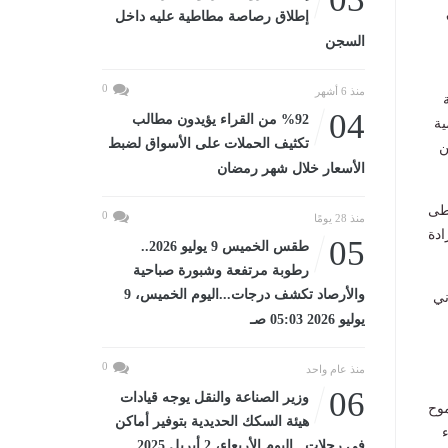
إطلاق رصاصة مطاطية عليه داخل
السجن
0
منذ 6 أشهر
04
%92 من القراء يؤيدون مطالب
ية
تكثيف الحملات على الأسواق لضبط
ن
الأسعار خلال شهر رمضان
خطى
0
منذ 28 يومًا
ادة
05
طقس الخميس 9 يوليو 2026..
رطوبة مرتفعة وشبورة صباحية
والأرصاد تكشف درجات...اليوم الخميس، 9
ني
يوليو 2026 05:03 صـ
0
منذ عام واحد
06
وزير الصناعة والنقل يوجه قيادات
موح
هيئة السكك الحديدية بتوفير أماكن
ء
في رحلات...اليوم الأربعاء، 2 أبريل 2025