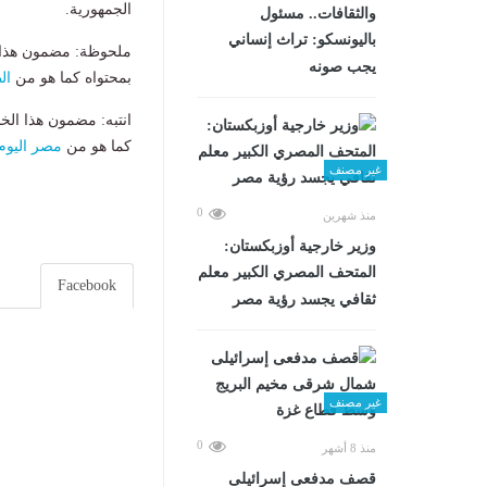
الجمهورية.
والثقافات.. مسئول
باليونسكو: تراث إنساني
ملحوظة: مضمون هذا ا
يجب صونه
بمحتواه كما هو من
ال
انتبه: مضمون هذا الخ
كما هو من
مصر اليوم
غير مصنف
0
منذ شهرين
وزير خارجية أوزبكستان:
المتحف المصري الكبير معلم
Facebook
ثقافي يجسد رؤية مصر
غير مصنف
0
منذ 8 أشهر
قصف مدفعى إسرائيلى