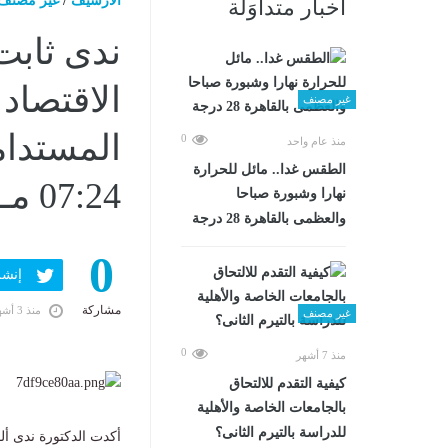
الارشيف
/
غير مصنف
أخبار متداوَلة
ندى ثابت
الاقتصاد 
غير مصنف
0
منذ عام واحد
الطقس غدا.. مائل للحرارة
07:24 مـ
نهارا وشبورة صباحا
والعظمى بالقاهرة 28 درجة
0
إنشر ف
مشاركة
منذ 3 أشهر
غير مصنف
0
منذ 7 أشهر
كيفية التقدم للالتحاق
بالجامعات الخاصة والأهلية
للدراسة بالتيرم الثانى؟
أكدت الدكتورة ندى أل