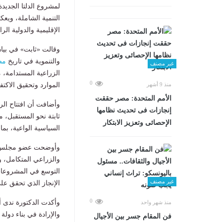
لمشروع الدلتا الجديد
التنمية الشاملة، ويع
الإقليمية والدولية الرا
وقالت «ثابت» في بيان
والتنموية في تاريخ
مص
غير مصنف
الزراعية المستدامة،
0
الموارد وتحقيق الاكتف
منذ 9 أشهر
الأمم المتحدة: مصر حققت
وأضافت أن افتتاح ال
إنجازات فى تحديث نظامها
ثابتة نحو المستقبل، 
الإحصائى وتعزيز الابتكار
السياسية الواعية، بم
وأوضحت عضو مجلس الن
والزراعي المتكامل، و
التوسع في المشروعات
غير مصنف
الإنجاز الذي تحقق ع
0
وأكدت الدكتورة ندى 
منذ شهر واحد
والإرادة في بناء دولة
فن المقام جسر بين الأجيال