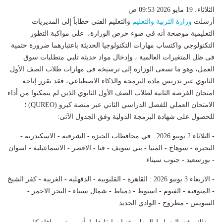
الثلاثاء، 19 مايو 2026 09:53 ص
أرسلت
وزارة التربية والتعليم
والتعليم الفنى خطاباً إلى المديريات
التعليمية موضحة أنه في ضوء حرص الوزارة، على مواكبة التطور
التكنولوجي واكتساب مهارات التكنولوجيا الحديثة باعتبارهما ضرورة حتمية
فى ظل المتغيرات العالمية ، وإدخال مواد حديثة تلبي متطلبات سوق
العمل، وهو ما تسعى الوزارة إلى ترسيخه فى مهارات طلاب الصف الأول
الثانوي عبر تدريس مادة البرمجة والذكاء الاصطناعي، فقد تقرر إتاحة
امتحان الفرصة الثانية لطلاب الصف الأول الثانوي الذين لم يتمكنوا من أداء
الامتحان العملي للفصل الدراسي الثاني عبر منصة كيرو (QUREO) ؛
للحصول على شهادة البرمجة الدولية وفق الجدول الآتى:
- الثلاثاء 2 يونيو 2026 : في محافظات الجيزة - الشرقية - الاسكندرية -
البحيرة - سوهاج - المنيا - بني سويف - قنا - الاقصر - الاسماعيلية - اسوان
- بورسعيد - جنوب سيناء
- الاربعاء 3 يونيو 2026 : القاهرة - القليوبية - الدقهلية - الغربية - كفر الشيخ
- المنوفية - الفيوم - اسيوط - دمياط - شمال سيناء - البحر الاحمر -
السويس - مطروح - الوادي الجديد