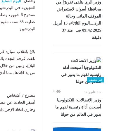
وحصل "
اليوم السابع
وزير الري يتلقى تقريرًا من
محافظة أسوان لاستعراض
الموقف المائى وحالة
الرى...اليوم الثلاثاء، 15 أبريل
البدرشين.
2025 09:42 صـ منذ 37
دقيقة
بلاغ بانقلاب سيارة ف
تلقت غرفة النجدة بالج
البلاغ، وتبين من خلا
من يد قائدها، مما أدى
غير مصنف
0
منذ عام واحد
مصرع 7 أشخاص
وزير الاتصالات: التكنولوجيا
أصبحت أداة رئيسية لفهم ما
وجاري اتخاذ الإجراءات 
يدور في العالم من حولنا