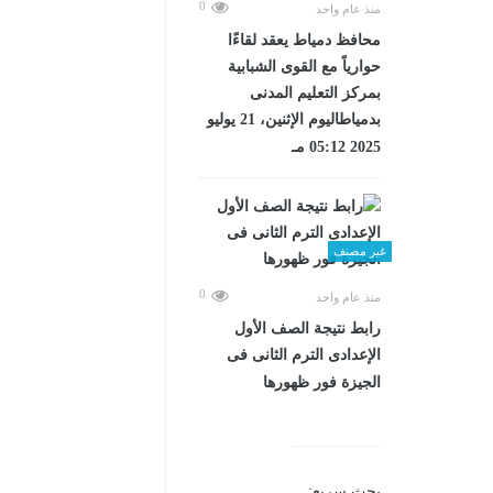
0
منذ عام واحد
محافظ دمياط يعقد لقاءًا
حوارياً مع القوى الشبابية
بمركز التعليم المدنى
بدمياطاليوم الإثنين، 21 يوليو
2025 05:12 مـ
غير مصنف
0
منذ عام واحد
رابط نتيجة الصف الأول
الإعدادى الترم الثانى فى
الجيزة فور ظهورها
بحث سريع: