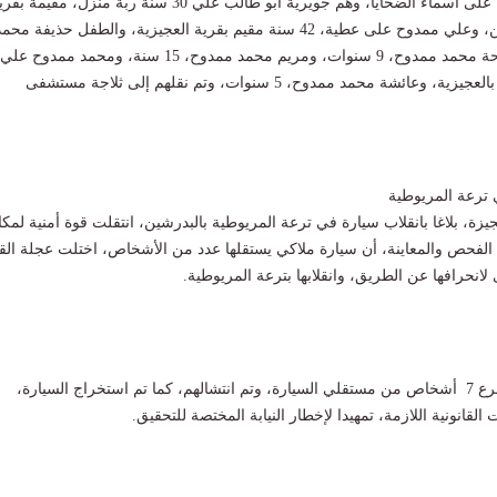
" على أسماء الضحايا، وهم جويرية أبو طالب علي 30 سنة ربة منزل، مقيمة ب
العجيزية في البدرشين، وعلي ممدوح على عطية، 42 سنة مقيم بقرية العجيزية، والطفل حذيفة محم
ممدوح 6 شهور، وطلحة محمد ممدوح، 9 سنوات، ومريم محمد ممدوح، 15 سنة، ومحمد ممدوح علي
عطية، 35 سنة، مقيم بالعجيزية، وعائشة محمد ممدوح، 5 سنوات، وتم نقلهم إلى ثلاجة مستشفى
ي ترعة المريوطية
يزة، بلاغا بانقلاب سيارة في ترعة المريوطية بالبدرشين، انتقلت قوة أمنية لمك
ل الفحص والمعاينة، أن سيارة ملاكي يستقلها عدد من الأشخاص، اختلت عجلة القي
 لانحرافها عن الطريق، وانقلابها بترعة المريوطية.
أسفر الحادث عن مصرع 7 أشخاص من مستقلي السيارة، وتم انتشالهم، كما تم استخراج السيارة،
القانونية اللازمة، تمهيدا لإخطار النيابة المختصة للتحقيق.