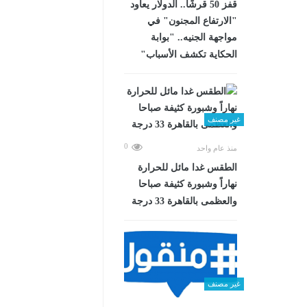
قفز 50 قرشًا.. الدولار يعاود
"الارتفاع المجنون" في
مواجهة الجنيه.. "بوابة
الحكاية تكشف الأسباب"
غير مصنف
0
منذ عام واحد
الطقس غدا مائل للحرارة
نهاراً وشبورة كثيفة صباحا
والعظمى بالقاهرة 33 درجة
غير مصنف