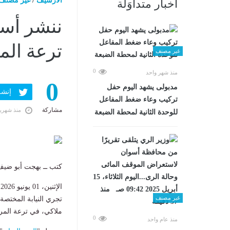
الارشيف
/
غير مصنف
أخبار متداوَلة
ننشر أسم
ترعة الم
غير مصنف
0
منذ شهر واحد
0
مدبولى يشهد اليوم حفل
إنشر ف
تركيب وعاء ضغط المفاعل
مشاركة
منذ شهري
للوحدة الثانية لمحطة الضبعة
كتب ــ بهجت أبو ضيف
الإثنين، 01 يونيو 2026 11:52 ص
غير مصنف
ملاكي، في ترعة المريو
0
منذ عام واحد