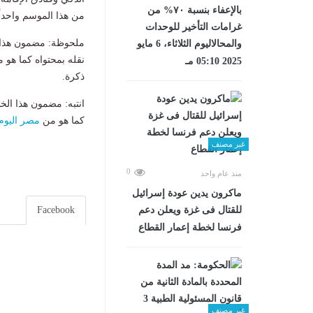
بالإعفاء بنسبة ٧٠% من
من هذا الموسم واحداً
غرامات التأخير للوحدات
ملحوظة: مضمون هذا ا
والمحالاليوم الثلاثاء، 6 مايو
نقله بمحتواه كما هو 
2025 05:10 مـ
ذكرة.
انتبه: مضمون هذا الخ
كما هو من
مصر اليوم
غير مصنف
0
منذ عام واحد
ماكرون يدين عودة إسرائيل
للقتال فى غزة ويعلن دعم
Facebook
فرنسا لخطة إعمار القطاع
غير مصنف