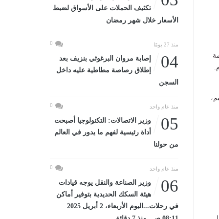
تكثيف الحملات على الأسواق لضبط
الأسعار خلال شهر رمضان
0
منذ 27 يومًا
مة
04
إصابة مروان البرغوثي بنزيف بعد
.
إطلاق رصاصة مطاطية عليه داخل
السجن
م،
0
منذ عام واحد
05
وزير الاتصالات: التكنولوجيا أصبحت
أداة رئيسية لفهم ما يدور في العالم
من حولنا
0
منذ عام واحد
06
وزير الصناعة والنقل يوجه قيادات
هيئة السكك الحديدية بتوفير أماكن
في رحلات...اليوم الأربعاء، 2 أبريل 2025
ل
08:11 صـ منذ 7 دقائق