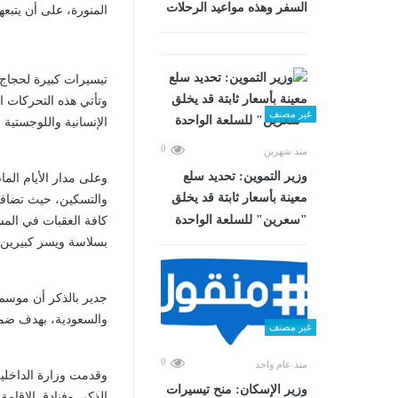
السفر وهذه مواعيد الرحلات
المنورة، على أن يتبعهم غدا الثلاثاء المقبل 
تيسيرات كبيرة لحجاج 
وتأتي هذه التحركات 
غير مصنف
الإنسانية واللوجستية 
0
منذ شهرين
وزير التموين: تحديد سلع
وعلى مدار الأيام الما
معينة بأسعار ثابتة قد يخلق
والتسكين، حيث تضاف
"سعرين" للسلعة الواحدة
كافة العقبات في المش
بسلاسة ويسر كبيرين.
جدير بالذكر أن موسم 
والسعودية، بهدف ضما
غير مصنف
0
منذ عام واحد
وقدمت وزارة الداخلي
وزير الإسكان: منح تيسيرات
الذكي وفنادق الإقامة