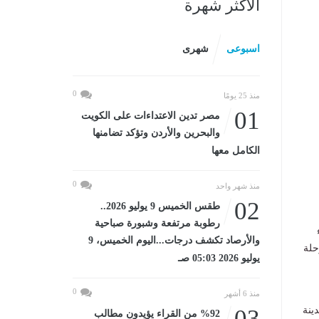
الأكثر شهرة
اسبوعى
شهرى
0
منذ 25 يومًا
01
مصر تدين الاعتداءات على الكويت
والبحرين والأردن وتؤكد تضامنها
الكامل معها
0
منذ شهر واحد
02
طقس الخميس 9 يوليو 2026..
رطوبة مرتفعة وشبورة صباحية
والأرصاد تكشف درجات...اليوم الخميس، 9
حلة
يوليو 2026 05:03 صـ
0
منذ 6 أشهر
ى المدينة
03
%92 من القراء يؤيدون مطالب