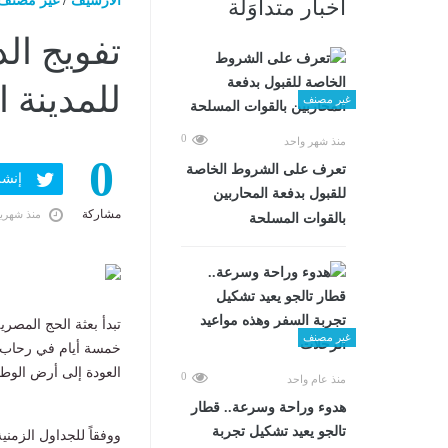
الارشيف
/
غير مصنف
أخبار متداوَلة
تفويج الد
للمدينة 
غير مصنف
0
منذ شهر واحد
0
تعرف على الشروط الخاصة
إنشر ف
للقبول بدفعة المحاربين
مشاركة
منذ شهري
بالقوات المسلحة
تبدأ بعثة الحج المصرية
غير مصنف
خمسة أيام في رحاب ا
العودة إلى أرض الوط
0
منذ عام واحد
هدوء وراحة وسرعة.. قطار
تالجو يعيد تشكيل تجربة