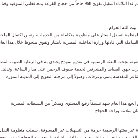
تفويج 968 حاجاً من حجاج القرعة بمحافظتي المنوفية وقنا.
بيت الله الحرام
المنظمة لتسدل الستار على منظومة متكاملة من الخدمات، وتعلن اكتمال الملح
الشاملة التي قادتها وزارة الداخلية المصرية بامتياز وتفوق ملحوظ خلال هذا العام
ضية، نجحت البعثة الرسمية في تقديم نموذج يحتذى به في الرعاية الطبية، التنظي
رت جهود الضباط والمشرفين لخدمة ضيوف الرحمن على مدار الساعة، وتذليل
اعر المقدسة بمنى وعرفات، وصولاً إلى مرحلة التفويج إلى المدينة المنورة
الحج هذا العام شهد تنسيقاً رفيع المستوى ومبكراً بين السلطات المصرية
ن سلامة وراحة الحجاج.
ة عبر بعثتها الرسمية حزمة من التسهيلات غير المسبوقة، شملت منظومة النقل
 القريبة من الحرمين الشريفين، مما لاقى إشادة واسعة من الحجاج ذويهم، وجع