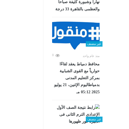
نهاراً وشبورة كثيفة صباحا
والعظمى بالقاهرة 33 درجة
غير مصنف
0
منذ عام واحد
محافظ دمياط يعقد لقاءًا
حوارياً مع القوى الشبابية
بمركز التعليم المدنى
بدمياطاليوم الإثنين، 21 يوليو
2025 05:12 مـ
غير مصنف