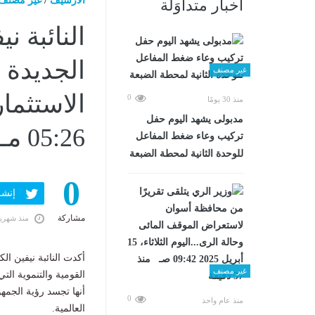
الارشيف
/
غير مصنف
أخبار متداوَلة
النائبة ن
الجديدة 
غير مصنف
0
منذ 30 يومًا
مدبولى يشهد اليوم حفل
05:26 مـ
تركيب وعاء ضغط المفاعل
للوحدة الثانية لمحطة الضبعة
0
إنشر ف
مشاركة
منذ شهري
أكدت النائبة نيفين ا
غير مصنف
القومية والتنموية الت
أنها تجسد رؤية الجمه
0
منذ عام واحد
العالمية.