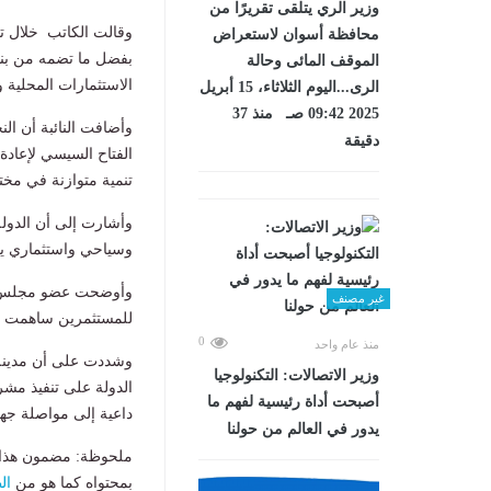
وزير الري يتلقى تقريرًا من
وقالت الكاتب خلال تص
محافظة أسوان لاستعراض
بفضل ما تضمه من بني
الموقف المائى وحالة
الاستثمارات المحلية 
الرى...اليوم الثلاثاء، 15 أبريل
2025 09:42 صـ منذ 37
وأضافت النائبة أن ال
دقيقة
الفتاح السيسي لإعادة
تنمية متوازنة في مخت
وأشارت إلى أن الدو
وسياحي واستثماري يعم
وأوضحت عضو مجلس النو
غير مصنف
للمستثمرين ساهمت في 
0
منذ عام واحد
وشددت على أن مدينة 
وزير الاتصالات: التكنولوجيا
الدولة على تنفيذ مشرو
أصبحت أداة رئيسية لفهم ما
داعية إلى مواصلة جه
يدور في العالم من حولنا
ملحوظة: مضمون هذا ا
بمحتواه كما هو من
ال