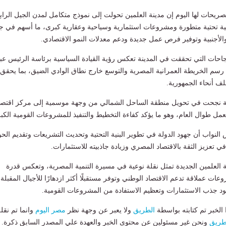
ريحات لها اليوم إن مدينة العلمين تحولت إلى نموذج متكامل لمدن الجيل الرابع
ة تحتية متطورة ومشروعات استثمارية وسياحية وعقارية كبرى، ما أسهم في 
والأجنبية وتوفير فرص عمل جديدة ودعم معدلات النمو الاقتصادي.
نجاحات التي تحققت في المدينة تعكس رؤية القيادة السياسية برئاسة الرئيس عب
 رسم الخريطة العمرانية المصرية والتوسع خارج نطاق الوادي الضيق، بما يحقق
لف أنحاء الجمهورية.
لة نجحت في تحويل منطقة الساحل الشمالي من وجهة موسمية إلى مركز اقتص
ل طوال العام، وهو ما يؤكد كفاءة التخطيط والتنفيذ للمشروعات القومية الكب
اب أن جهود الدولة في تطوير البنية التحتية وتحديث التشريعات وتقديم الحو
تعزيز الثقة بالاقتصاد المصري وزيادة جاذبيته للاستثمارات.
العلمين الجديدة تمثل نقلة نوعية في مسيرة التنمية المصرية، وتعكس قدرة
عات عملاقة تدعم الاقتصاد الوطني وتوفر مستقبلًا أكثر ازدهارًا للأجيال المقبلة،
ود جذب الاستثمارات وتعظيم الاستفادة من المشروعات القومية.
لخبر تم كتابته بواسطة
الطريق
ولا يعبر عن وجهة نظر
مصر اليوم
وانما تم نقل
طريق
ونحن غير مسئولين عن محتوى الخبر والعهدة علي المصدر السابق ذكرة.