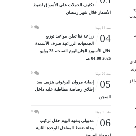
تكثيف الحملات على الأسواق لضبط
،
الأسعار خلال شهر رمضان
جذب
0
منذ 14 يومًا
04
د
زراعة قنا تعلن مواعيد توزيع
الجمعيات الزراعية صرف الأسمدة
خلال الأسبوع الجارياليوم السبت، 25 يوليو
2026 04:00 مـ
ادي
رى.
0
منذ 26 يومًا
05
افز
إصابة مروان البرغوثي بنزيف بعد
إطلاق رصاصة مطاطية عليه داخل
السجن
0
منذ 30 يومًا
06
مدبولى يشهد اليوم حفل تركيب
ه
وعاء ضغط المفاعل للوحدة الثانية
لمحطة الضبعة