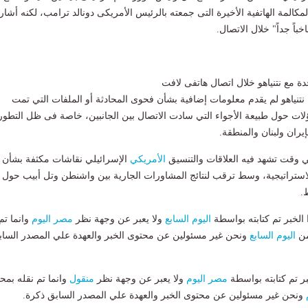
كالمة الهاتفية الأخيرة التى جمعته بالرئيس الأمريكى دونالد ترامب، لكنه أشار
باً جداً" خلال الاتصال.
دة مع نتنياهو خلال اتصال هاتفى لافت
نياهو لم يقدم معلومات إضافية بشأن فحوى المحادثة أو الملفات التي تمت
اؤلات حول طبيعة الأجواء التي سادت الاتصال بين الجانبين، خاصة فى ظل التطو
يران ولبنان والمنطقة.
ي وقت تشهد فيه العلاقات والتنسيق
الأمريكي
الإسرائيلي نقاشات مكثفة بشأن 
الاستراتيجية، وسط ترقب لنتائج المشاورات الجارية بين واشنطن وتل أبيب حول
.
لخبر تم كتابته بواسطة
اليوم السابع
ولا يعبر عن وجهة نظر
مصر اليوم
وانما تم
من
اليوم السابع
ونحن غير مسئولين عن محتوى الخبر والعهدة علي المصدر الساب
بر تم كتابته بواسطة
مصر اليوم
ولا يعبر عن وجهة نظر
منقول
وانما تم نقله بمحت
ونحن غير مسئولين عن محتوى الخبر والعهدة علي المصدر السابق ذكرة.