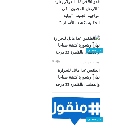
قفز 50 قرشًا.. الدولار يعاود
"الارتفاع المجنون" في
مواجهة الجنيه.. "بوابة
الحكاية تكشف الأسباب"
غير مصنف
0
منذ عام واحد
الطقس غدا مائل للحرارة
نهاراً وشبورة كثيفة صباحا
والعظمى بالقاهرة 33 درجة
غير مصنف