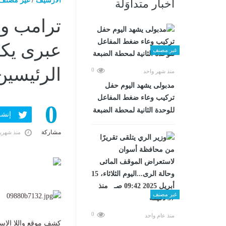
الارشيف
/
غير مصنف
أخبار متداوَلة
ترامب ون
عبرى يكش
غير مصنف
الرئيسين
0
منذ شهر واحد
مدبولى يشهد اليوم حفل
تركيب وعاء ضغط المفاعل
0
للوحدة الثانية لمحطة الضبعة
إنشر ف
مشاركة
منذ شهري
غير مصنف
0
منذ عام واحد
كشف موقع واللا الإسرا