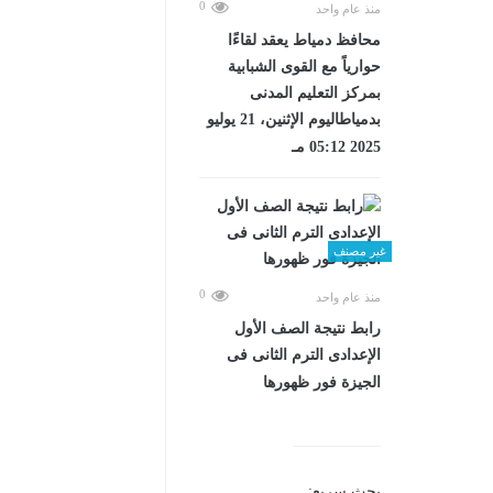
0
منذ عام واحد
محافظ دمياط يعقد لقاءًا
حوارياً مع القوى الشبابية
بمركز التعليم المدنى
بدمياطاليوم الإثنين، 21 يوليو
2025 05:12 مـ
غير مصنف
0
منذ عام واحد
رابط نتيجة الصف الأول
الإعدادى الترم الثانى فى
الجيزة فور ظهورها
بحث سريع: