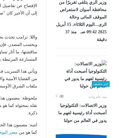
وزير الري يتلقى تقريرًا من
الإفصاح عن تفاصيل الم
محافظة أسوان لاستعراض
إلى أن الأخير كان "صاخ
الموقف المائى وحالة
الرى...اليوم الثلاثاء، 15 أبريل
2025 09:42 صـ منذ 37
واللا: ترامب تحدث بح
دقيقة
وبحسب المصدر، فإن نت
مناقشتها، ما أثار تس
المتسارعة المرتبطة بإ
ويأتي هذا التسريب ف
من القضايا الأمنية و
غير مصنف
ملفات الشرق الأوسط
0
منذ عام واحد
ملحوظة: مضمون هذا ا
نقله بمحتواه كما هو 
وزير الاتصالات: التكنولوجيا
ذكرة.
أصبحت أداة رئيسية لفهم ما
يدور في العالم من حولنا
انتبه: مضمون هذا الخ
كما هو من
مصر اليوم