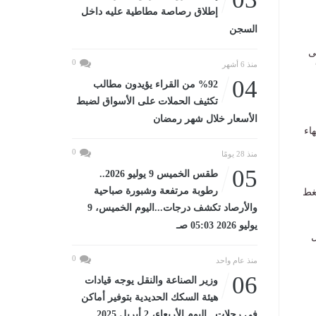
إطلاق رصاصة مطاطية عليه داخل
السجن
نى
0
منذ 6 أشهر
أ
04
%92 من القراء يؤيدون مطالب
تكثيف الحملات على الأسواق لضبط
الأسعار خلال شهر رمضان
اء
0
منذ 28 يومًا
05
طقس الخميس 9 يوليو 2026..
رطوبة مرتفعة وشبورة صباحية
ضغط
والأرصاد تكشف درجات...اليوم الخميس، 9
يوليو 2026 05:03 صـ
ل
0
منذ عام واحد
06
وزير الصناعة والنقل يوجه قيادات
هيئة السكك الحديدية بتوفير أماكن
في رحلات...اليوم الأربعاء، 2 أبريل 2025