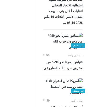
احتفالية الاتحاد المحلي
لنقابات عُمّال بني سويف
بعيد...الأمس الثلاثاء، 19 مايو
2026 08:19 مـ
غير مصنف
0
منذ شهر واحد
نتنياهو: دمرنا نحو 90% من
مخزون حزب الله الصاروخى
غير مصنف
0
منذ 7 أشهر