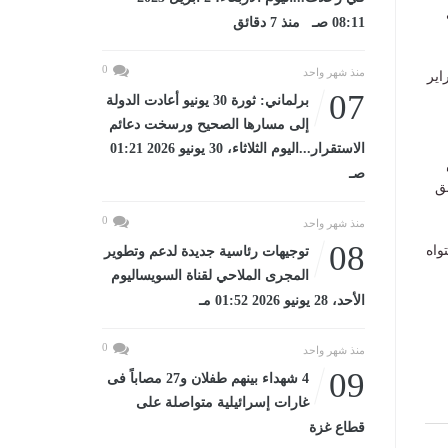
08:11 صـ منذ 7 دقائق
0
منذ شهر واحد
بدأ الفصل الدراسي الثاني يوم السبت الموافق 7 فبراير
07
برلماني: ثورة 30 يونيو أعادت الدولة
إلى مسارها الصحيح ورسخت دعائم
الاستقرار...اليوم الثلاثاء، 30 يونيو 2026 01:21
صـ
ق
0
منذ شهر واحد
08
واه
توجيهات رئاسية جديدة لدعم وتطوير
المجرى الملاحي لقناة السويساليوم
الأحد، 28 يونيو 2026 01:52 مـ
0
منذ شهر واحد
09
4 شهداء بينهم طفلان و27 مصاباً فى
غارات إسرائيلية متواصلة على
قطاع غزة