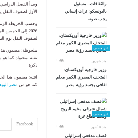
والثقافات.. مسئول
باليونسكو: تراث إنساني
الأول لصفوف النقل يوم السبت
يجب صونه
لصفوف النقل يوم السبت الموا
غير مصنف
ملحوظة: مضمون هذا ا
نقله بمحتواه كما هو 
0
منذ شهرين
ذكرة.
وزير خارجية أوزبكستان:
المتحف المصري الكبير معلم
انتبه: مضمون هذا الخ
كما هو من
مصر اليوم
ثقافي يجسد رؤية مصر
غير مصنف
Facebook
0
منذ 8 أشهر
قصف مدفعى إسرائيلى