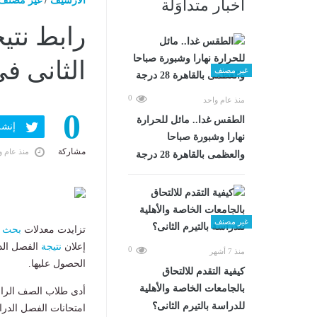
الارشيف
/
غير مصنف
أخبار متداوَلة
رابط نتيج
الثانى ف
غير مصنف
0
منذ عام واحد
0
الطقس غدا.. مائل للحرارة
إنشر ف
نهارا وشبورة صباحا
مشاركة
منذ عام و
والعظمى بالقاهرة 28 درجة
غير مصنف
تزايدت معدلات
بحث
ك
إعلان
نتيجة
0
منذ 7 أشهر
الحصول عليها.
كيفية التقدم للالتحاق
بالجامعات الخاصة والأهلية
أدى طلاب الصف الرا
للدراسة بالتيرم الثانى؟