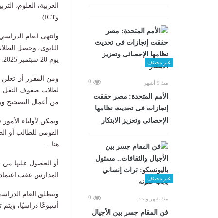
العربية، العلوم، الترب
وlCT).
يوم 20 سبتمبر 2025.
غير مصنف
ومن المقرر أن تعلن مد
0
منذ 9 أشهر
لطلاب صفوف النقل بمرا
الأمم المتحدة: مصر حققت
من أعمال التصحيح ورص
إنجازات فى تحديث نظامها
الإحصائى وتعزيز الابتكار
ويمكن لأولياء الأمور
القومي للطالب أو الط
هنا…
أو الحصول عليها من خ
المدارس عقب اعتماده
غير مصنف
0
منذ شهر واحد
أسبوعًا دراسيًا، ويتم
فن المقام جسر بين الأجيال