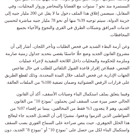
المستمرة منذ نحو 7 سنوات مع القضايا والمحاضر وزوار المحليات، وفي
المقابل، سيضمن إغلاق هذا الملف دخول ما لا يقل عن 200 مليار جنيه إلى
خزينة الدولة، سيتم توجيه 39% منها أي نحو 78 مليار جنيه مباشرة لتحسين
خدمات المرافق وشبكات الطرق في القرى والنجوع والأحياء بجميع
المحافظات.
​وعن أزمة البطء الشديد في فحص الطلبات وتأخر اللجان، أشار إلى أن
مشروع القانون الجديد وضع حلًا حاسمًا يقضي بتحديد جداول زمنية صارمة
وملزمة للحكومة والمحليات داخل اللائحة التنفيذية لإجراء عمليات
الفحص، فضلاعن ​إقرار قاعدة القبول التلقائي للطلب في حال تقاعس
الجهات الإدارية عن فحص الملف خلال المدة المحددة، وذلك لقطع الطريق
على قرارات الرفض العشوائية وضمان تصفية 100% من الملفات العالقة.
​وفيما يتعلق بملف استكمال البناء وصيانات الأسقف، أكد أن القانون
الحالي حصر ميزة صب السقف لمن يحملون "نموذج 10" من القانون
القديم، وهم لا يتعدون 3% فقط من المخالفين، بينما تم إقصاء 97% من
المواطنين الذين التزموا ودفعوا، مشيرًا إلى أن ​التعديل الجديد جاء ليعالج
هذا الخلل الجوهري، حيث ينص صراحة على السماح الفوري بصب السقف
واستكمال البناء لكل من حصل على "نموذج 10" أو "نموذج 8" الجديد، دون