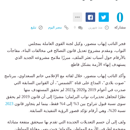
0
مشاركة
منذ شهرين
0
مصر اليوم
تبليغ
فجر النائب إيهاب منصور، وكيل لجنة القوى العاملة بمجلس
النواب، ومقدم مشروع تعديل قانون التصالح في مخالفات البناء، مفاجآت
بالأرقام حول أسباب تعثر الملف، مبرزًا ملامح مشروعه الجديد الذي
يستهدف إنهاء الأزمة بشكل قاطع.
و​أكد النائب إيهاب منصور، خلال لقائه مع الإعلامي حاتم السعداوي، ببرنامج
"صوت بلادي"، المذاع على قناة "الشمس"، أن القوانين السابقة التي
صدرت في أعوام 2019 و2020 و2023 لم تحقق المستهدف منها
نظرًا لتجاهل تحذيرات نواب البرلمان؛ مشيرًا إلى أن قانون 2019 لم يحقق
سوى نسبة قبول تتراوح بين 3% إلى 4% فقط، بينما لم يتجاوز قانون
2023
نسبة 20%، وهي أرقام تؤكد قصور الرؤية التنفيذية السابقة.
​ولف إلى أن حسم التعديلات الجديدة التي تقدم بها سيحقق منفعة متبادلة
وضخمة لطرفي الأزمة المواطن والدولة؛ حيث ينهي معاناة المواطن