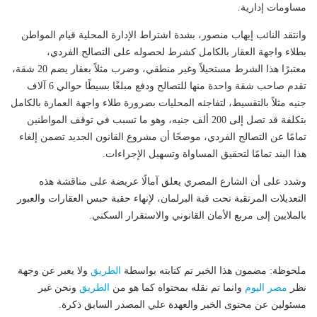
مساومات إدارية.
​وانتقد النائب إيهاب منصور، بشدة اشتراط الإدارة المحلية قيام المواطن
بطلاء واجهة العقار بالكامل كشرط لحصوله على التصالح الفردي،
معتبرًا هذا الشرط مستحيلاً وغير منطقي، ​وضرب مثلاً بعقار يضم 20 شقة،
تقدم صاحب شقة واحدة منها للتصالح ودفع مبلغًا بسيطًا حوالي 6 آلاف
جنيه مثلاً بالتقسيط، لتفاجئه المحليات بضرورة طلاء واجهة العمارة بالكامل
بتكلفة قد تصل إلى 200 ألف جنيه، وهو ما تسبب في توقف المواطنين
تمامًا عن التصالح الفردي، موضحًا أن مشروع القانون الجديد تضمن إلغاء
هذا البند تمامًا لتحقيق المساواة وتسهيل الإجراءات.
وشدد على أن الشارع المصري يعلق آمالًا عريضة على مناقشة هذه
التعديلات المرتقبة تحت قبة البرلمان، لإنهاء حقبة حبس العقارات والعبور
بالملايين إلى مربع الأمان القانوني والاستقرار السكني.
ملحوظة: مضمون هذا الخبر تم كتابته بواسطة
الطريق
ولا يعبر عن وجهة
نظر
مصر اليوم
وانما تم نقله بمحتواه كما هو من
الطريق
ونحن غير
مسئولين عن محتوى الخبر والعهدة علي المصدر السابق ذكرة.