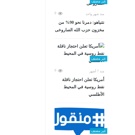
غير مصنف
0
منذ شهر واحد
نتنياهو: دمرنا نحو 90% من
مخزون حزب الله الصاروخى
غير مصنف
0
منذ 7 أشهر
أمريكا تعلن احتجاز ناقلة
نفط روسية في المحيط
الأطلسي
غير مصنف