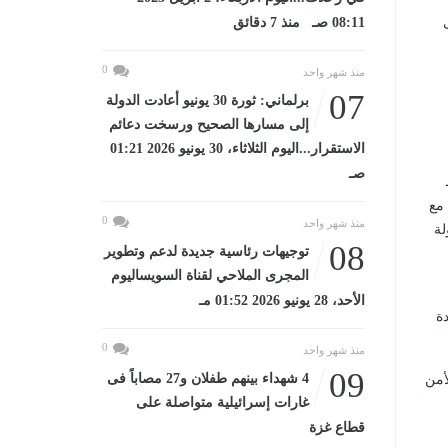
08:11 صـ منذ 7 دقائق
0
منذ شهر واحد
07
برلماني: ثورة 30 يونيو أعادت الدولة
إلى مسارها الصحيح ورسخت دعائم
الاستقرار...اليوم الثلاثاء، 30 يونيو 2026 01:21
صـ
مع
0
منذ شهر واحد
لة
08
توجيهات رئاسية جديدة لدعم وتطوير
المجرى الملاحي لقناة السويساليوم
الأحد، 28 يونيو 2026 01:52 مـ
ة
0
منذ شهر واحد
09
4 شهداء بينهم طفلان و27 مصاباً فى
أمن
غارات إسرائيلية متواصلة على
قطاع غزة