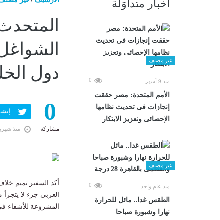
الارشيف
/
غير مصنف
أخبار متداوَلة
المتحدث 
الشواغل 
غير مصنف
دول الخل
0
منذ 9 أشهر
الأمم المتحدة: مصر حققت
0
إنجازات فى تحديث نظامها
إنشر ف
الإحصائى وتعزيز الابتكار
مشاركة
منذ شهري
غير مصنف
أكد السفير تميم خلا
0
منذ عام واحد
العربى جزء لا يتجزأ 
الطقس غدا.. مائل للحرارة
المشروعة للأشقاء في 
نهارا وشبورة صباحا