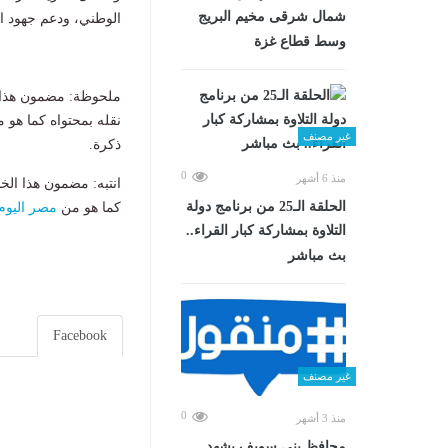
شمال شرقى مخيم البريج
الوطني، ودعم جهود الت
وسط قطاع غزة
ملحوظة: مضمون هذا ا
نقله بمحتواه كما هو 
غير مصنف
ذكرة.
0
منذ 6 أشهر
انتبه: مضمون هذا الخ
الحلقة الـ25 من برنامج دولة
كما هو من
مصر اليوم
التلاوة بمشاركة كبار القراء..
بث مباشر
Facebook
غير مصنف
0
منذ 3 أشهر
محافظ بني سويف يشهد