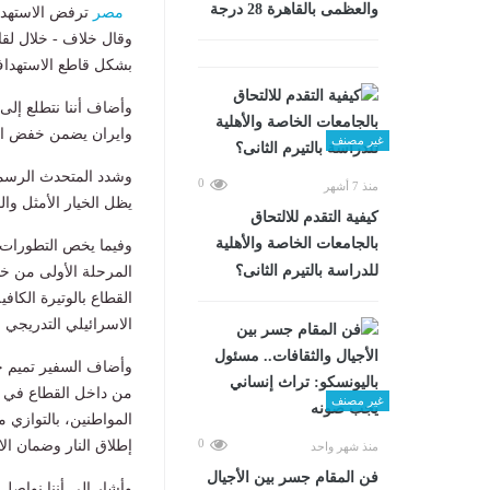
والعظمى بالقاهرة 28 درجة
مصر
ترفض الاستهداف
وقال خلاف - خلال لقا
بشكل قاطع الاستهداف 
وأضاف أننا نتطلع إلى 
وايران يضمن خفض التص
غير مصنف
وشدد المتحدث الرسمي
0
منذ 7 أشهر
يظل الخيار الأمثل وال
كيفية التقدم للالتحاق
بالجامعات الخاصة والأهلية
وفيما يخص التطورات 
للدراسة بالتيرم الثانى؟
المرحلة الأولى من خط
القطاع بالوتيرة الكا
الاسرائيلي التدريجي 
وأضاف السفير تميم خل
من داخل القطاع في أ
غير مصنف
المواطنين، بالتوازي 
0
إطلاق النار وضمان الال
منذ شهر واحد
فن المقام جسر بين الأجيال
وأشار إلى أننا نواصل