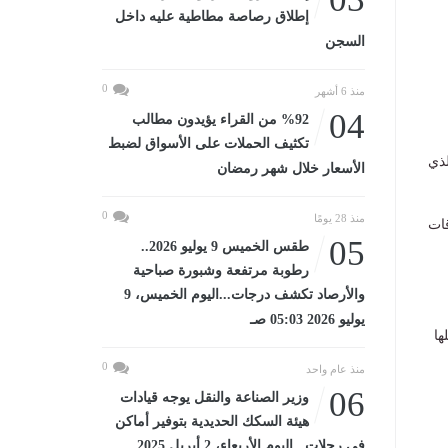
إطلاق رصاصة مطاطية عليه داخل
السجن
0
منذ 6 أشهر
04
%92 من القراء يؤيدون مطالب
تكثيف الحملات على الأسواق لضبط
لذي
الأسعار خلال شهر رمضان
0
منذ 28 يومًا
قات
05
طقس الخميس 9 يوليو 2026..
رطوبة مرتفعة وشبورة صباحية
والأرصاد تكشف درجات...اليوم الخميس، 9
يوليو 2026 05:03 صـ
ها
0
منذ عام واحد
06
وزير الصناعة والنقل يوجه قيادات
هيئة السكك الحديدية بتوفير أماكن
في رحلات...اليوم الأربعاء، 2 أبريل 2025