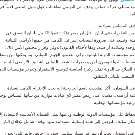
ع ممثلى حركة حماس يهدف الى التوصل لتفاهمات حول سبل المضي قدماً فى
امب.
فض المساس بسيادته
من التطورات في لبنان.. قال ان مصر تؤكد دعمها الكامل للبنان الشقيق في
هنة، وتشدد على ضرورة انسحاب إسرائيل الكامل من جميع الأراضي اللبنانية
واحترام سيادة لبنان ووحدة وسلامة أراضيه، وفقاً لأحكام القانون الدولي وقرار مجلس الأمن 1701 .
 مؤسسات الدولة اللبنانية، وفي مقدمتها الجيش اللبناني، بما يمكنها من بسط
سات الدولة وصون أمن ومقدرات الشعب اللبناني الشقيق. الأراضي اللبنانية، 
 السلاح بيد الدولة تمثل ركيزة أساسية لترسيخ الاستقرار وتعزيز مؤسسات الدو
شعب اللبناني الشقيق.
 في السودان.. أكد المتحدث باسم الخارجية انه يجب الاحترام الكامل لسيادة
مة أراضيه.. مشددا على رفض مصر لأي كيانات موازية من شأنها المساس بوحد
شرعية مؤسساتها الوطنية.
لحفاظ على مؤسسات الدولة الوطنية ودعمها يمثل الضمانة الأساسية لاستعادة ال
شكل مكثف للتوصل إلى هدنة إنسانية مستدامة تمهد لوقف شامل لإطلاق النار.
ة في السودان يجب أن يتم عبر مسار سياسي سوداني خالص قائم على الحوار