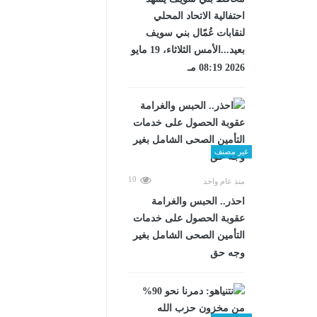
احتفالية الاتحاد المحلي
لنقابات عُمّال بني سويف
بعيد...الأمس الثلاثاء، 19 مايو
2026 08:19 مـ
غير مصنف
10
منذ عام واحد
احذر.. الحبس والغرامة
عقوبة الحصول على خدمات
التأمين الصحى الشامل بغير
وجه حق