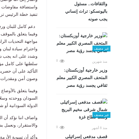
والثقافات.. مسئول
واستضافة مفاوضات م
باليونسكو: تراث إنساني
تنفيذ خطة الرئيس تر
يجب صونه
دعم كامل للبنان ور
وفيما يتعلق بالموقف 
مواجهة التحديات الرا
غير مصنف
وشدد على انه يجب دعم
0
منذ شهرين
سلطتها على كامل مؤس
وزير خارجية أوزبكستان:
التأكيد على أن حصرية
المتحف المصري الكبير معلم
وصون أمن ومقدرات ال
ثقافي يجسد رؤية مصر
وفيما يتعلق بالأوضاع
السودان ووحدته وسلا
الدولة السودانية أو 
غير مصنف
واضاف اننا نؤكد أن ا
والاستقرار، ونعمل ب
0
منذ 8 أشهر
قصف مدفعى إسرائيلى
وأكد أن تسوية الأزم