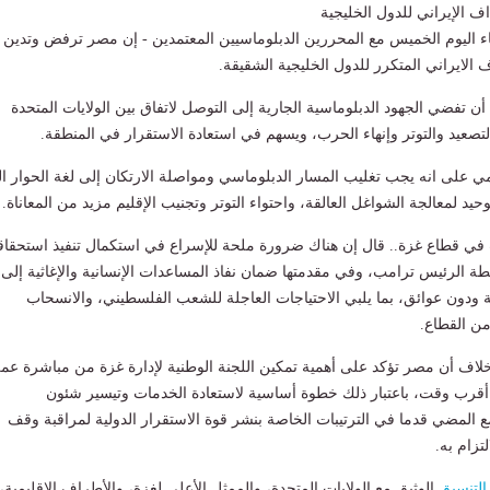
 الإيراني للدول الخليجية
ء اليوم الخميس مع المحررين الدبلوماسيين المعتمدين - إن مصر ترفض وتدين
الايراني المتكرر للدول الخليجية الشقيقة.
أن تفضي الجهود الدبلوماسية الجارية إلى التوصل لاتفاق بين الولايات المتحدة
عيد والتوتر وإنهاء الحرب، ويسهم في استعادة الاستقرار في المنطقة.
 على انه يجب تغليب المسار الدبلوماسي ومواصلة الارتكان إلى لغة الحوار ا
وحيد لمعالجة الشواغل العالقة، واحتواء التوتر وتجنيب الإقليم مزيد من المعاناة.
في قطاع غزة.. قال إن هناك ضرورة ملحة للإسراع في استكمال تنفيذ استحقا
ة الرئيس ترامب، وفي مقدمتها ضمان نفاذ المساعدات الإنسانية والإغاثية إلى
فية ودون عوائق، بما يلبي الاحتياجات العاجلة للشعب الفلسطيني، والانسحاب
من القطاع.
اف أن مصر تؤكد على أهمية تمكين اللجنة الوطنية لإدارة غزة من مباشرة عمل
قرب وقت، باعتبار ذلك خطوة أساسية لاستعادة الخدمات وتيسير شئون
مع المضي قدما في الترتيبات الخاصة بنشر قوة الاستقرار الدولية لمراقبة وقف
تزام به.
التنسيق
الوثيق مع الولايات المتحدة، والممثل الأعلى لغزة، والأطراف الاقليمية،