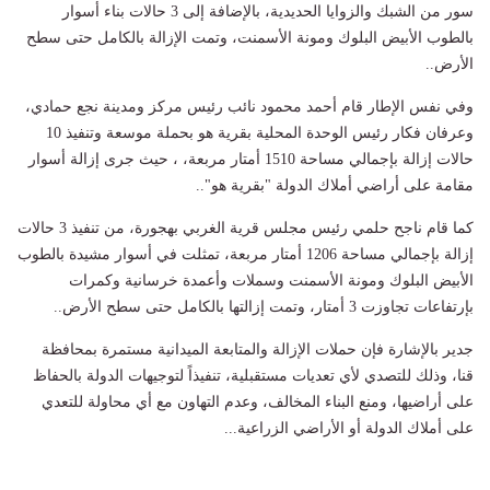
سور من الشبك والزوايا الحديدية، بالإضافة إلى 3 حالات بناء أسوار
بالطوب الأبيض البلوك ومونة الأسمنت، وتمت الإزالة بالكامل حتى سطح
الأرض..
وفي نفس الإطار قام أحمد محمود نائب رئيس مركز ومدينة نجع حمادي،
وعرفان فكار رئيس الوحدة المحلية بقرية هو بحملة موسعة وتنفيذ 10
حالات إزالة بإجمالي مساحة 1510 أمتار مربعة، ، حيث جرى إزالة أسوار
مقامة على أراضي أملاك الدولة "بقرية هو"..
كما قام ناجح حلمي رئيس مجلس قرية الغربي بهجورة، من تنفيذ 3 حالات
إزالة بإجمالي مساحة 1206 أمتار مربعة، تمثلت في أسوار مشيدة بالطوب
الأبيض البلوك ومونة الأسمنت وسملات وأعمدة خرسانية وكمرات
بإرتفاعات تجاوزت 3 أمتار، وتمت إزالتها بالكامل حتى سطح الأرض..
جدير بالإشارة فإن حملات الإزالة والمتابعة الميدانية مستمرة بمحافظة
قنا، وذلك للتصدي لأي تعديات مستقبلية، تنفيذاً لتوجيهات الدولة بالحفاظ
على أراضيها، ومنع البناء المخالف، وعدم التهاون مع أي محاولة للتعدي
على أملاك الدولة أو الأراضي الزراعية...