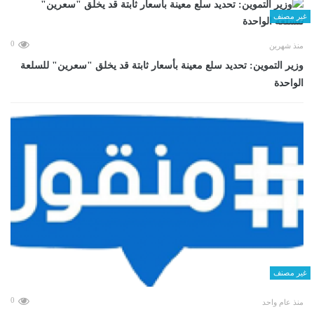
غير مصنف
0
منذ شهرين
وزير التموين: تحديد سلع معينة بأسعار ثابتة قد يخلق "سعرين" للسلعة
الواحدة
غير مصنف
0
منذ عام واحد