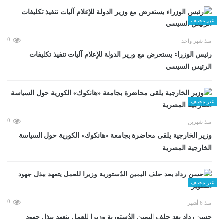
غير مصنف
0
منذ شهر واحد
رئيس الوزراء يستعرض مع وزير الدولة للإعلام آليات تنفيذ تكليفات
الرئيس السيسي
غير مصنف
0
منذ شهرين
وزير الخارجية يلقى محاضرة بجامعة «هانكوك» الكورية حول السياسة
الخارجية المصرية
غير مصنف
0
منذ 6 أشهر
حسن رداد بعد حلف اليمين الدُستورية وزيرا للعمل يتعهد ببذل جهود