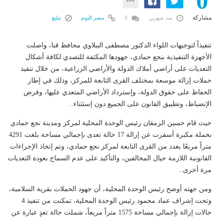
0
مشاركة
منذ شهرين
0
مصر اليوم
تبليغ
تنفيذاً لتوجيهات اللواء الدكتور مصطفى الببلاوي محافظ قنا، واصلت
الأجهزة التنفيذية بنجع حمادي، جهودها المكثفة للتصدي لكافة أشكال
التعديات على أراضي أملاك الدولة والأراضي الزراعية، من خلال تنفيذ
حملات إزالة موسعة بمختلف القرى التابعة للمركز، وذلك في إطار
الحفاظ على حقوق الدولة، وإسترداد الأراضي المتعدي عليها، وفرض
الإنضباط، وتطبيق القانون على الجميع دون إستثناء..
حيث قام حسين الزمقان رئيس الوحدة المحلية لمركز ومدينة نجع حمادي
بحملة مكبرة أسفرت عن إزالة 17 حالة تعدى بإجمالي مساحة بلغت 4291
متراً مربعًا بعدد من القرى التابعة لمركز نجع حمادي، وتم إتخاذ الإجراءات
القانونية اللازمة حيال المخالفين، والتأكيد على عدم السماح بعودة التعديات
مرة أخرى..
ومن جهته أوضح رئيس الوحدة المحلية، أن جهود الحملات بقرية السلامية،
وتحت إشراف عماد محمود رئيس الوحدة المحلية، تمكنت من تنفيذ 4
حالات إزالة بإجمالي مساحة 1575 متراً مربعاً، شملت حالة تعدٍ عبارة عن