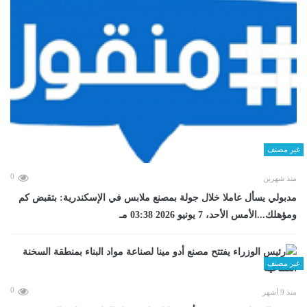
غير مصنف
0
منذ شهرين
مدبولي يسأل عاملا خلال جولة بمصنع ملابس في الإسكندرية: بتقبض كم
ومؤهلك...الأمس الأحد، 7 يونيو 2026 03:38 مـ
غير مصنف
0
منذ 9 أشهر