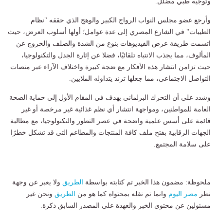
وتوجيه طبي مضلل.
وأرجع عضو مجلس النواب الرواج الكبير والوهج الذي حققه "نظام
الطيبات" في الشارع المصري إلى عدة عوامل؛ أولها أسلوب العرض، حيث
اتسمت طريقة عرض الفيديوهات بنوع من الشدة والصلف والخروج عن
المألوف، مما يجذب الانتباه تلقائيًا، فضلا عن إثارة الجدل والتكنولوجيا،
حيث تزامن انتشار هذه الأفكار مع ضجة كبيرة واختلاف الآراء عبر منصات
التواصل الاجتماعي، مما جعلها ترند يتداوله الملايين.
وشدد على أن التحرك البرلماني يهدف في المقام الأول إلى حماية الصحة
العامة للمواطنين، ومواجهة انتشار أي نظم غذائية غير مرخصة أو غير
قائمة على أسس علمية واضحة في عصر التطور والتكنولوجيا، مع مطالبة
الجهات الرقابية بفتح ملف كافة المنتجات والمطاعم التي قد تشكل خطرًا
على سلامة المجتمع.
ملحوظة: مضمون هذا الخبر تم كتابته بواسطة
الطريق
ولا يعبر عن وجهة
نظر
مصر اليوم
وانما تم نقله بمحتواه كما هو من
الطريق
ونحن غير
مسئولين عن محتوى الخبر والعهدة علي المصدر السابق ذكرة.