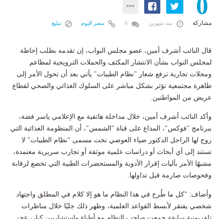
0
مشاركة
منذ شهرين
0
مصر اليوم
تبليغ
قال النائب أشرف أمين، عضو مجلس النواب، إن تقدمه بطلب إحاطة
لمجلس النواب بشأن الانتشار المكثف والحملات الترويجية لمطاعم
ومحلات تجارية ترفع شعار "نظام الطيبات" يأتي بعد أن تحول الأمر إلى
ظاهرة مجتمعية تؤثر بشكل مباشر على السلوك الغذائي والصحي لقطاع
عريض من المواطنين.
وأكد النائب أشرف أمين، خلال مداخلة هاتفية مع الإعلامي ياسر فضة،
ببرنامج "فوكس"، المذاع على قناة "الشمس"، أن المنظومة الغذائية التي
روج لها الراحل الدكتور ضياء العوضي تحت مسمى "نظام الطيبات" لا
تستند إلى أي أبحاث أو دراسات علمية موثقة أو تجارب سريرية معتمدة،
مشبهًا الأمر بآليات إقرار الأدوية والمستحضرات الطبية التي تخضع لرقابة
وفحوصات صارمة قبل تداولها.
وأضاف: "كل ما طُرح في هذا النظام ما هو إلا كلام في المطلق واجتهاد
شخصي يفتقر لأبسط القواعد العلمية، وظهر ذلك جليًا خلال مناظرات
تلفزيونية سابقة جمعت صاحب النظام مع أطباء واستشاريين كبار، عجز