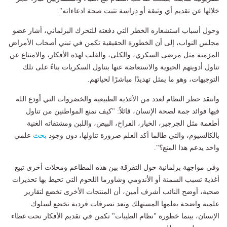
خلالها عن تقديم أي وثيقة أو دراسة تثبت صحة ادعاءاته".
وحول أسباب استشعاره الخطر التي دفعته للتحرك البرلماني، أشار عضو
مجلس النواب، إلى أن الخطورة الحقيقية تكمن في تبني أصحاب الأمراض
المزمنة مثل مرضى السكري، والكلى، والقلب لهذه الأفكار، والامتناع عن
تناول أدويتهم الحيوية والاستعاضة عنها بتناول السكريات بناءً على تلك
التوجيهات، وهو ما يمثل تهديدًا مباشرًا لحياتهم.
وانتقد حظر النظام لعدد من الأغذية الطبيعية والخضروات التي أودع الله
فيها فوائد جمة لصحة الإنسان، قائلاً: "كيف نمنع المواطنين من تناول
أطعمة مثل الجرجير، الخيار، الفراخ، البيض، واللبن ومشتقاته الغنية
بالكالسيوم، والتي طالما أكد العلم ضرورة تناولها، دون وجود
بحث
علمي
واحد يدعم هذا المنع؟".
وفي مواجهة برلمانية حول التفرقة بين هذه المطاعم ومحلات أخرى تبيع
أغذية تسبب السمنة أو الأندومي وشاورما اللحوم التي تحيط بها تحذيرات
صحية، أوضح النائب أشرف أمين، أن المنتجات الأخرى تخضع لتقارير
علمية واضحة يعلمها المستهلك وتعد تصرفات فردية تخضع لسلوك
الإنسان، بينما خطورة "نظام الطيبات" تكمن في تقديم الأفكار تحت غطاء