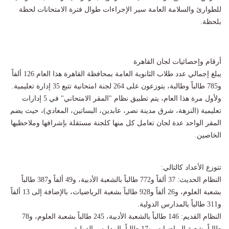
للطوارئ والسلامة العامة سير الإجراءات طوال فترة الامتحانات لحظة
بلحظة.
​أرقام وإحصائيات لجان القاهرة
​يبلغ إجمالي عدد طلاب الثانوية العامة بمحافظة القاهرة هذا العام 126 ألفاً
و785 طالباً وطالبة، يتوزعون على 264 لجنة امتحانية تتبع 35 إدارة تعليمية.
ولأول مرة هذا العام، يتم تطبيق نظام "المقر الامتحاني" في 5 إدارات
تعليمية (النزهة، شرق مدينة نصر، عابدين، البساتين، المعادي)، حيث يضم
المقر الواحد عدة لجان تعامل كل منها كلجنة مستقلة بإشرافها وملاحظيها
الخاصين.
​تتوزع الأعداد كالتالي:
​النظام الحديث: 37 ألفاً و772 طالباً بالشعبة الأدبية، و49 ألفاً و387 طالباً
بشعبة العلوم، و26 ألفاً و928 طالباً بشعبة الرياضيات، بالإضافة إلى 13 ألفاً
و311 طالباً بالمدارس الدولية.
​النظام القديم: 146 طالباً بالشعبة الأدبية، 245 طالباً بشعبة العلوم، و78
طالباً بشعبة الرياضيات، و17 طالباً بالمدارس الدولية.