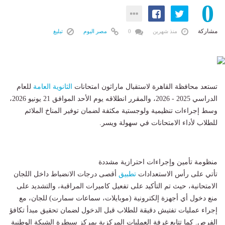
0
مشاركة
منذ شهرين
0
مصر اليوم
تبليغ
​تستعد محافظة القاهرة لاستقبال ماراثون امتحانات
الثانوية العامة
للعام
الدراسي 2025 - 2026، والمقرر انطلاقه يوم الأحد الموافق 21 يونيو 2026،
وسط إجراءات تنظيمية ولوجستية مكثفة لضمان توفير المناخ الملائم
للطلاب لأداء الامتحانات في سهولة ويسر.
​منظومة تأمين وإجراءات احترازية مشددة
​تأتي على رأس الاستعدادات
تطبيق
أقصى درجات الانضباط داخل اللجان
الامتحانية، حيث تم التأكيد على تفعيل كاميرات المراقبة، والتشديد على
منع دخول أي أجهزة إلكترونية (موبايلات، سماعات سمارت) للجان، مع
إجراء عمليات تفتيش دقيقة للطلاب قبل الدخول لضمان تحقيق مبدأ تكافؤ
الفرص. كما تتابع غرفة العمليات المركزية بمركز سيطرة الشبكة الوطنية