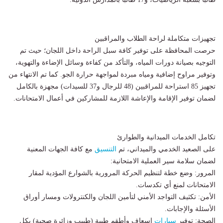
​تجهيزات متكاملة لراحة الطلاب والمراقبين
​حرصت المحافظة على توفير كافة سبل الراحة داخل اللجان؛ حيث تم
التوجيه بصيانة دورات المياه، والتأكد من كفاءة وسائل الإضاءة والتهوية،
وتوفير مراوح إضافية ومياه مبردة لمواجهة حرارة الجو. كما تم الانتهاء من
تجهيز 85 استراحة للمراقبين (48 للرجال و37 للسيدات) مجهزة بالكامل
لضمان توفير الإقامة والإعاشة اللازمة للمشاركين في أعمال الامتحانات.
​تكامل الخدمات الميدانية والطوارئ
​على الصعيد الخدمي والميداني، تم
التنسيق
مع كافة الجهات المعنية
لضمان سلامة سير العملية الامتحانية:
​المرور: وضع خطة لتنظيم الحركة المرورية بالشوارع المؤدية لمقار
الامتحانات لمنع أي تكدسات.
​الأمن: تكثيف التواجد الأمني لتأمين اللجان والكنترولات ومسار أوراق
الأسئلة والإجابات.
​الصحة: توفير
سيارات
إسعاف وأطقم طبية (طبيب وزائرة صحية) بكل