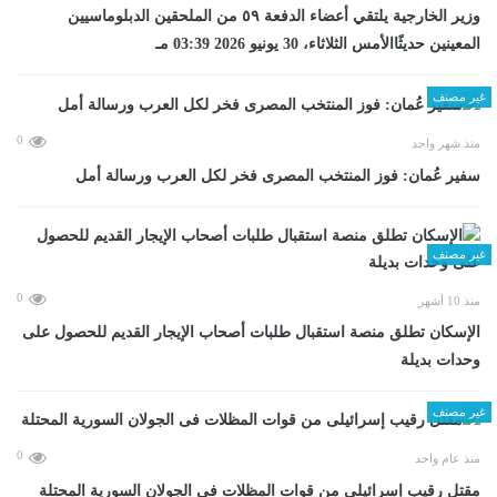
وزير الخارجية يلتقي أعضاء الدفعة ٥٩ من الملحقين الدبلوماسيين
المعينين حديثًاالأمس الثلاثاء، 30 يونيو 2026 03:39 مـ
غير مصنف
0
منذ شهر واحد
سفير عُمان: فوز المنتخب المصرى فخر لكل العرب ورسالة أمل
غير مصنف
0
منذ 10 أشهر
الإسكان تطلق منصة استقبال طلبات أصحاب الإيجار القديم للحصول على
وحدات بديلة
غير مصنف
0
منذ عام واحد
مقتل رقيب إسرائيلى من قوات المظلات فى الجولان السورية المحتلة