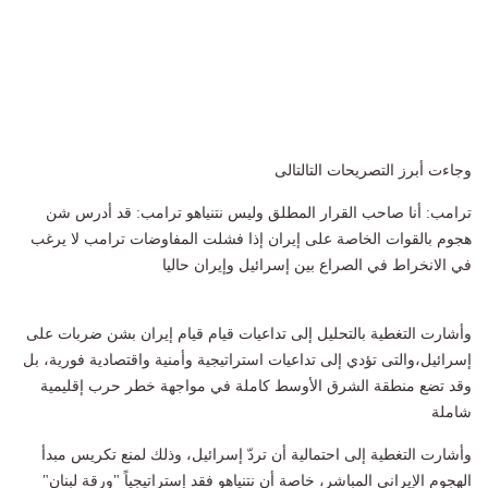
وجاءت أبرز التصريحات التالتالى
ترامب: أنا صاحب القرار المطلق وليس نتنياهو ترامب: قد أدرس شن
هجوم بالقوات الخاصة على إيران إذا فشلت المفاوضات ترامب لا يرغب
في الانخراط في الصراع بين إسرائيل وإيران حاليا
وأشارت التغطية بالتحليل إلى تداعيات قيام قيام إيران بشن ضربات على
إسرائيل،والتى تؤدي إلى تداعيات استراتيجية وأمنية واقتصادية فورية، بل
وقد تضع منطقة الشرق الأوسط كاملة في مواجهة خطر حرب إقليمية
شاملة
وأشارت التغطية إلى احتمالية أن تردّ إسرائيل، وذلك لمنع تكريس مبدأ
الهجوم الإيراني المباشر، خاصة أن نتنياهو فقد إستراتيجياً "ورقة لبنان"