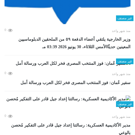
غير مصنف
0
منذ شهر واحد
وزير الخارجية يلتقي أعضاء الدفعة ٥٩ من الملحقين الدبلوماسيين
المعينين حديثًاالأمس الثلاثاء، 30 يونيو 2026 03:39 مـ
غير مصنف
0
منذ شهر واحد
سفير عُمان: فوز المنتخب المصرى فخر لكل العرب ورسالة أمل
غير مصنف
0
منذ شهر واحد
مدير الأكاديمية العسكرية: رسالتنا إعداد جيل قادر على التفكير مُحصن
بالوعي