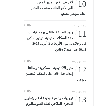
10
لافروف: فوز المدير الجديد
لليونسكو العنانى بمنصب المدير
العام مؤشر مشجع
0
منذ عام واحد
11
وزير الصناعة والنقل يوجه قيادات
هيئة السكك الحديدية بتوفير أماكن
في رحلات...اليوم الأربعاء، 2 أبريل 2025
08:11 صـ منذ 7 دقائق
0
منذ شهر واحد
12
مدير الأكاديمية العسكرية: رسالتنا
إعداد جيل قادر على التفكير مُحصن
بالوعي
0
منذ شهر واحد
13
توجيهات رئاسية جديدة لدعم وتطوير
المجرى الملاحي لقناة السويساليوم