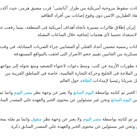
حادث سقوط مروحية أمريكية من طراز "أباتشى" قرب مضيق هرمز، حيث أكدت
اذ الطيارين الاثنين دون وقوع إصابات بين أفراد الطاقم.
إيران إطلاق طائرات مسيرة باتجاه أهداف أمريكية فى المنطقة، بينما رفعت عد
استعداد تحسبا لأى هجمات إضافية خلال الساعات المقبلة.
انات رسمية تتضمن أعداد القتلى أو المصابين جراء الضربات المتبادلة، فى وقت
سكرية من الجانبين تقييم حجم الأضرار التى لحقت بالمواقع المستهدفة.
ية تطورات الأزمة عن كثب، وسط دعوات لاحتواء التصعيد ومنع تحوله إلى مواجهة
 الملاحة فى الخليج وحركة التجارة العالمية، خاصة فى المناطق القريبة من
 شريانا رئيسيا لإمدادات
الطاقة
حول العالم.
لخبر تم كتابته بواسطة
اليوم السابع
ولا يعبر عن وجهة نظر
مصر اليوم
وانما تم
من
اليوم السابع
ونحن غير مسئولين عن محتوى الخبر والعهدة علي المصدر الساب
بر تم كتابته بواسطة
مصر اليوم
ولا يعبر عن وجهة نظر
منقول
وانما تم نقله بمحت
ونحن غير مسئولين عن محتوى الخبر والعهدة علي المصدر السابق ذكرة.