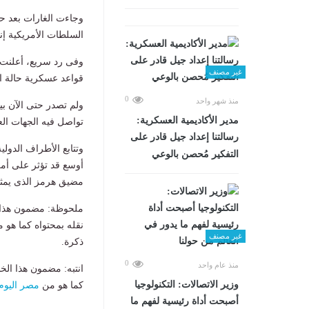
وجاءت الغارات بعد 
السلطات الأمريكية إنق
وفى رد سريع، أعلنت 
غير مصنف
قواعد عسكرية حالة ال
0
منذ شهر واحد
ولم تصدر حتى الآن بي
مدير الأكاديمية العسكرية:
تواصل فيه الجهات الع
رسالتنا إعداد جيل قادر على
وتتابع الأطراف الدول
التفكير مُحصن بالوعي
أوسع قد تؤثر على أمن
مضيق هرمز الذى يمثل
ملحوظة: مضمون هذا ا
نقله بمحتواه كما هو 
غير مصنف
ذكرة.
0
منذ عام واحد
انتبه: مضمون هذا الخ
وزير الاتصالات: التكنولوجيا
كما هو من
مصر اليوم
أصبحت أداة رئيسية لفهم ما