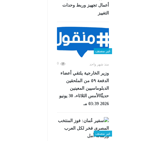
أعمال تجهيز وربط وحدات
التغييز
غير مصنف
0
منذ شهر واحد
وزير الخارجية يلتقي أعضاء
الدفعة ٥٩ من الملحقين
الدبلوماسيين المعينين
حديثًاالأمس الثلاثاء، 30 يونيو
2026 03:39 مـ
غير مصنف