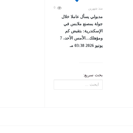
0
منذ شهرين
مدبولي يسأل عاملا خلال
جولة بمصنع ملابس في
الإسكندرية: بتقبض كم
ومؤهلك...الأمس الأحد، 7
يونيو 2026 03:38 مـ
بحث سريع: