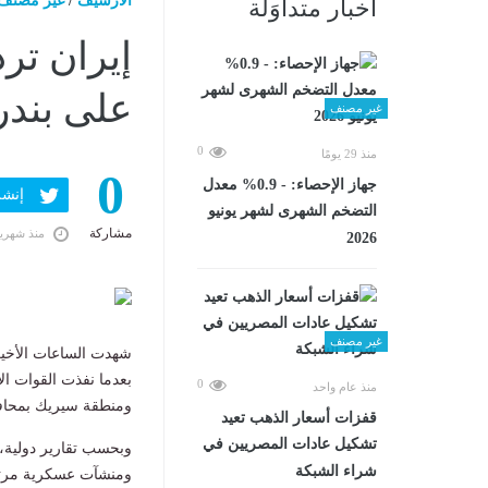
الارشيف
/
غير مصنف
أخبار متداوَلة
إيران تر
على بند
غير مصنف
0
منذ 29 يومًا
0
جهاز الإحصاء: - 0.9% معدل
إنشر ف
التضخم الشهرى لشهر يونيو
مشاركة
منذ شهري
2026
غير مصنف
شهدت الساعات الأخيرة،
بعدما نفذت القوات ا
0
منذ عام واحد
ومنطقة سيريك بمحاف
قفزات أسعار الذهب تعيد
تشكيل عادات المصريين في
وبحسب تقارير دولية،
شراء الشبكة
ومنشآت عسكرية مرتبط