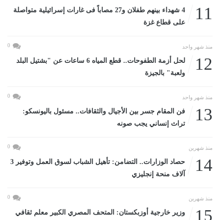
11
4 شهداء بينهم طفلان و27 مصاباً فى غارات إسرائيلية متواصلة
على قطاع غزة
0
منذ شهر واحد
12
لحل أزمة الطفوحات.. قطع المياه 6 ساعات عن "بشتيل البلد
ولعبة" بالجيزة
0
منذ شهر واحد
13
فن المقام جسر بين الأجيال والثقافات.. مسئول باليونسكو:
تراث إنساني يجب صونه
0
منذ شهرين
14
حصاد الوزارات.. التضامن: تأهيل الشباب لسوق العمل وتوفير 3
آلاف منحة إنجليزي
0
منذ شهرين
15
وزير خارجية أوزبكستان: المتحف المصري الكبير معلم ثقافي