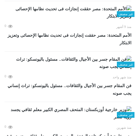
غير مصنف
0
منذ 9 أشهر
الأمم المتحدة: مصر حققت إنجازات فى تحديث نظامها الإحصائى وتعزيز
الابتكار
غير مصنف
0
منذ شهر واحد
فن المقام جسر بين الأجيال والثقافات.. مسئول باليونسكو: تراث إنساني
يجب صونه
غير مصنف
0
منذ شهرين