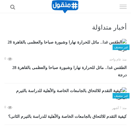
إذهب
الى
المحتوى
أخبار متداوَلة
غير مصنف
0
منذ عام واحد
الطقس غدا.. مائل للحرارة نهارا وشبورة صباحا والعظمى بالقاهرة 28
درجة
غير مصنف
0
منذ 7 أشهر
كيفية التقدم للالتحاق بالجامعات الخاصة والأهلية للدراسة بالتيرم الثانى؟