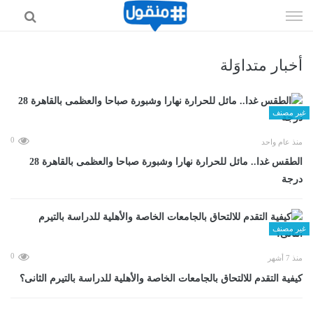
إذهب
الى
المحتوى
أخبار متداوَلة
غير مصنف
0
منذ عام واحد
الطقس غدا.. مائل للحرارة نهارا وشبورة صباحا والعظمى بالقاهرة 28
درجة
غير مصنف
0
منذ 7 أشهر
كيفية التقدم للالتحاق بالجامعات الخاصة والأهلية للدراسة بالتيرم الثانى؟