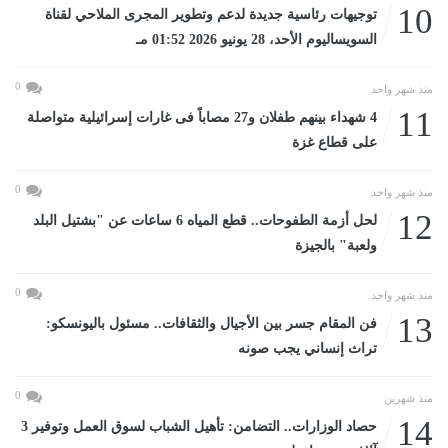
10
توجيهات رئاسية جديدة لدعم وتطوير المجرى الملاحي لقناة
السويساليوم الأحد، 28 يونيو 2026 01:52 مـ
0
منذ شهر واحد
11
4 شهداء بينهم طفلان و27 مصاباً فى غارات إسرائيلية متواصلة
على قطاع غزة
0
منذ شهر واحد
12
لحل أزمة الطفوحات.. قطع المياه 6 ساعات عن "بشتيل البلد
ولعبة" بالجيزة
0
منذ شهر واحد
13
فن المقام جسر بين الأجيال والثقافات.. مسئول باليونسكو:
تراث إنساني يجب صونه
0
منذ شهرين
14
حصاد الوزارات.. التضامن: تأهيل الشباب لسوق العمل وتوفير 3