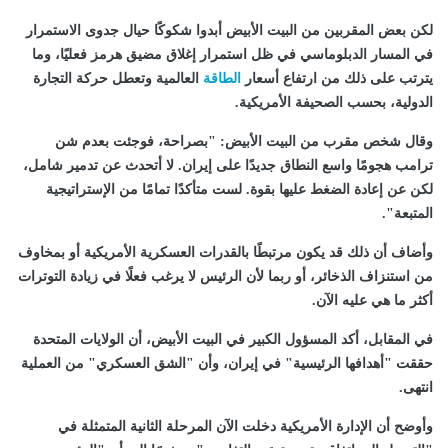
لكن بعض المقربين من البيت الأبيض أبدوا شكوكًا حيال جدوى الاستمرار
في المسار الدبلوماسي في ظل استمرار إغلاق مضيق هرمز فعليًا، وما
يترتب على ذلك من ارتفاع أسعار
الطاقة
العالمية وتعطل حركة التجارة
الدولية، بحسب الصحيفة الأمريكية.
وقال شخص مقرب من البيت الأبيض: "بصراحة، فوجئت بعدم شن
ترامب هجومًا واسع النطاق جديدًا على إيران. لا أتحدث عن تدمير شامل،
لكن عن إعادة الضغط عليها بقوة. لست متأكدًا تمامًا من الإستراتيجية
المتبعة".
وأضاف أن ذلك قد يكون مرتبطًا بالقدرات العسكرية الأمريكية أو بمخاوف
من استنزاف الذخائر، أو ربما لأن الرئيس لا يرغب فعلًا في زيادة التوترات
أكثر ما هي عليه الآن.
في المقابل، أكد المسؤول الكبير في البيت الأبيض، أن الولايات المتحدة
حققت "أهدافها الرئيسية" في إيران، وأن "الشق العسكري" من العملية
انتهى.
وأوضح أن الإدارة الأمريكية دخلت الآن المرحلة الثانية المتمثلة في