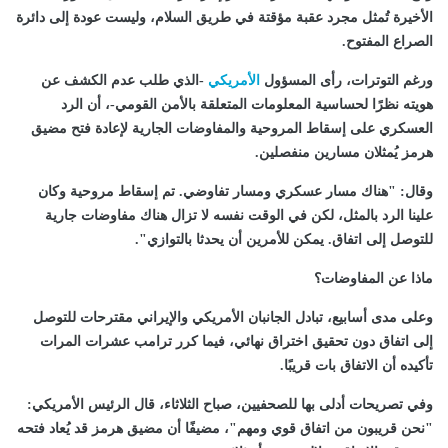
الأخيرة تُمثل مجرد عقبة مؤقتة في طريق السلام، وليست عودة إلى دائرة
الصراع المفتوح.
ورغم التوترات، رأى المسؤول
الأمريكي
-الذي طلب عدم الكشف عن
هويته نظرًا لحساسية المعلومات المتعلقة بالأمن القومي-، أن الرد
العسكري على إسقاط المروحية والمفاوضات الجارية لإعادة فتح مضيق
هرمز يُمثلان مسارين منفصلين.
وقال: "هناك مسار عسكري ومسار تفاوضي. تم إسقاط مروحية وكان
علينا الرد بالمثل، لكن في الوقت نفسه لا تزال هناك مفاوضات جارية
للتوصل إلى اتفاق. يمكن للأمرين أن يحدثا بالتوازي".
ماذا عن المفاوضات؟
وعلى مدى أسابيع، تبادل الجانبان الأمريكي والإيراني مقترحات للتوصل
إلى اتفاق دون تحقيق اختراق نهائي، فيما كرر ترامب عشرات المرات
تأكيده أن الاتفاق بات قريبًا.
وفي تصريحات أدلى بها للصحفيين، صباح الثلاثاء، قال الرئيس الأمريكي:
"نحن قريبون من اتفاق قوي ومهم"، مضيفًا أن مضيق هرمز قد يُعاد فتحه