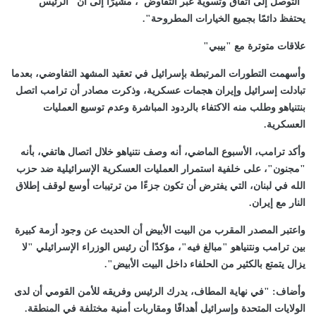
"التوصل إلى اتفاق وتسوية عبر التفاوض"، مشيرًا إلى أن "الرئيس
يحتفظ دائمًا بجميع الخيارات المطروحة".
علاقات متوترة مع "بيبي"
وأسهمت التطورات المرتبطة بإسرائيل في تعقيد المشهد التفاوضي، بعدما
تبادلت إسرائيل وإيران هجمات عسكرية، وذكرت مصادر أن ترامب اتصل
بنتنياهو وطلب منه الاكتفاء بالردود المباشرة وعدم توسيع العمليات
العسكرية.
وأكد ترامب، الأسبوع الماضي، أنه وصف نتنياهو خلال اتصال هاتفي، بأنه
"مجنون"، على خلفية استمرار العمليات العسكرية الإسرائيلية ضد حزب
الله في لبنان، التي يفترض أن تكون جزءًا من ترتيبات أوسع لوقف إطلاق
النار مع إيران.
واعتبر المصدر المقرب من البيت الأبيض أن الحديث عن وجود أزمة كبيرة
بين ترامب ونتنياهو "مبالغ فيه"، مؤكدًا أن رئيس الوزراء الإسرائيلي "لا
يزال يتمتع بالكثير من الحلفاء داخل البيت الأبيض".
وأضاف: "في نهاية المطاف، يدرك الرئيس وفريقه للأمن القومي أن لدى
الولايات المتحدة وإسرائيل أهدافًا ومقاربات أمنية مختلفة في المنطقة.