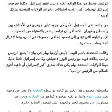
الرئيس محبط من هذا الواقع، لكنه لا يريد تقييد إسرائيل. وكلما تعرضت
إسرائيل لهجمات أكبر، زادت احتمالات انخراط الولايات المتحدة بشكل
أوسع".
من جانبه؛ نفى المسؤول الأمريكي وجود تباين جوهري في الأهداف بين
واشنطن وطهران، لكنه أقر بأن ترامب يشعر بالاستياء من الخطوات
الإسرائيلية، التي تؤدي إلى تصعيد إضافي، خصوصًا في لبنان، بينما لا تزال
المفاوضات مستمرة.
وقالت المتحدثة باسم البيت الأبيض أوليفيا ويلز في بيان: "يتمتع الرئيس
ترامب بعلاقة قوية مع رئيس الوزراء نتنياهو، وكانت إسرائيل دائمًا حليفًا
مهمًا للولايات المتحدة. ولم يكن هناك صديق أكبر لإسرائيل أو داعية أقوى
للسلام من الرئيس ترامب".
ملحوظة: مضمون هذا الخبر تم كتابته بواسطة
الحكاية
ولا يعبر عن وجهة
نظر
مصر اليوم
وانما تم نقله بمحتواه كما هو من
الحكاية
ونحن غير
مسئولين عن محتوى الخبر والعهدة علي المصدر السابق ذكرة.