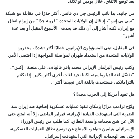
بعد توقيع الاتفاق، خلال يومين أو ثلاثة.
من جانبه، بدا نائب الرئيس جي دي فانس، أكثر حذرًا في مقابلة مع شبكة
"سي بي إس"، إذ قال إن الولايات المتحدة "قريبة جدًا" من إبرام اتفاق
مع إيران، لكنه أشار إلى أن ذلك قد يحدث "الأسبوع المقبل أو بعد عدة
أشهر".
في المقابل، تبنى المسؤولون الإيرانيون خطابًا أكثر تشددًا، محذرين
الولايات المتحدة من استعداد طهران لمواصلة المواجهة إذا اقتضى الأمر.
وكتب رئيس البرلمان الإيراني محمد باقر قاليباف، على منصة "إكس":
"نفضّل لغة الدبلوماسية، لكننا نجيد لغات أخرى أكثر بكثير. إذا نكثتم
بالتزاماتكم، فسنتحدث باللغة التي نجيدها أكثر".
هل تعود أمريكا إلى الحرب مجددًا؟
ولوّح ترامب مرارًا بإمكان تنفيذ عمليات عسكرية إضافية ضد إيران منذ
الضربة التي استهدفت القيادة الإيرانية، فبراير الماضي، إلا أنه امتنع حتى
الآن عن شن هجمات واسعة النطاق، كما طلب من رئيس الوزراء
الإسرائيلي بنيامين نتنياهو، الامتناع عن توسيع نطاق العمليات العسكرية،
حتى بعد الهجمات الإيرانية التي استهدفت إسرائيل.