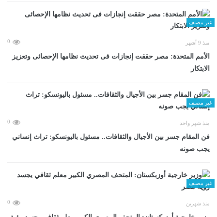
غير مصنف
0
منذ 9 أشهر
الأمم المتحدة: مصر حققت إنجازات فى تحديث نظامها الإحصائى وتعزيز
الابتكار
غير مصنف
0
منذ شهر واحد
فن المقام جسر بين الأجيال والثقافات.. مسئول باليونسكو: تراث إنساني
يجب صونه
غير مصنف
0
منذ شهرين