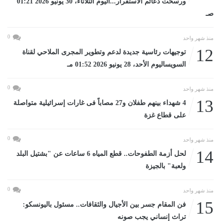
ورسخت دعائم الاستقرار...اليوم الثلاثاء، 30 يونيو 2026 01:21
صـ
0
منذ شهر واحد
12
توجيهات رئاسية جديدة لدعم وتطوير المجرى الملاحي لقناة
السويساليوم الأحد، 28 يونيو 2026 01:52 مـ
0
منذ شهر واحد
13
4 شهداء بينهم طفلان و27 مصاباً فى غارات إسرائيلية متواصلة
على قطاع غزة
0
منذ شهر واحد
14
لحل أزمة الطفوحات.. قطع المياه 6 ساعات عن "بشتيل البلد
ولعبة" بالجيزة
0
منذ شهر واحد
15
فن المقام جسر بين الأجيال والثقافات.. مسئول باليونسكو:
تراث إنساني يجب صونه