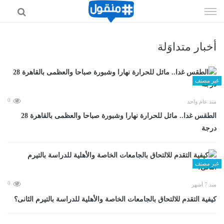
إذهب
الى
المحتوى
أخبار متداوَلة
غير مصنف
0
منذ عام واحد
الطقس غدا.. مائل للحرارة نهارا وشبورة صباحا والعظمى بالقاهرة 28
درجة
غير مصنف
0
منذ 7 أشهر
كيفية التقدم للالتحاق بالجامعات الخاصة والأهلية للدراسة بالتيرم الثانى؟