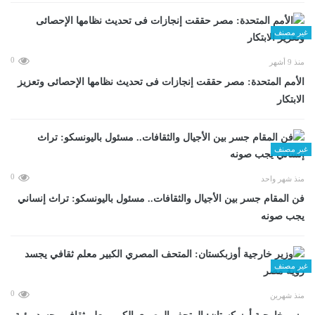
غير مصنف
0
منذ 9 أشهر
الأمم المتحدة: مصر حققت إنجازات فى تحديث نظامها الإحصائى وتعزيز
الابتكار
غير مصنف
0
منذ شهر واحد
فن المقام جسر بين الأجيال والثقافات.. مسئول باليونسكو: تراث إنساني
يجب صونه
غير مصنف
0
منذ شهرين