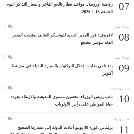
07
رفاهية أوروبية.. مواعيد قطار تالجو الفاخر وأسعار التذاكر اليوم
الجمعة 16-1-2026
0
منذ 8 أشهر
08
لافروف: فوز المدير الجديد لليونسكو العنانى بمنصب المدير
العام مؤشر مشجع
0
منذ 8 أشهر
09
بدء تلقى طلبات إحلال التوكتوك بالسيارة البديلة فى مدينة 6
أكتوبر
0
منذ شهر واحد
10
نائب رئيس الوزراء: تحسين مستوى المعيشة والارتقاء بجودة
حياة المواطن على رأس الأولويات
0
منذ شهر واحد
11
برلماني: ثورة 30 يونيو أعادت الدولة إلى مسارها الصحيح