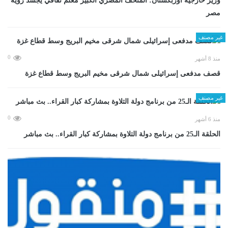
وزير خارجية أوزبكستان: المتحف المصري الكبير معلم ثقافي يجسد رؤية
مصر
غير مصنف
0
منذ 8 أشهر
قصف مدفعى إسرائيلى شمال شرقى مخيم البريج وسط قطاع غزة
غير مصنف
0
منذ 6 أشهر
الحلقة الـ25 من برنامج دولة التلاوة بمشاركة كبار القراء.. بث مباشر