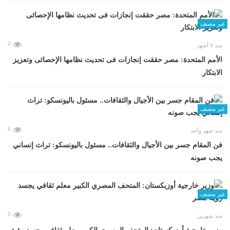
غير مصنف
0
منذ 9 أشهر
الأمم المتحدة: مصر حققت إنجازات فى تحديث نظامها الإحصائى وتعزيز
الابتكار
غير مصنف
0
منذ شهر واحد
فن المقام جسر بين الأجيال والثقافات.. مسئول باليونسكو: تراث إنساني
يجب صونه
غير مصنف
0
منذ شهرين