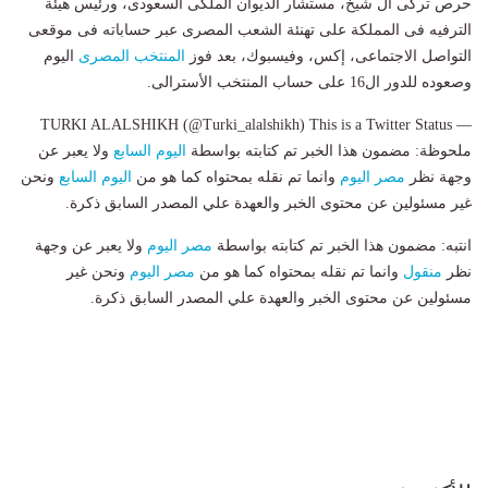
حرص تركى آل شيخ، مستشار الديوان الملكى السعودى، ورئيس هيئة
الترفيه فى المملكة على تهنئة الشعب المصرى عبر حساباته فى موقعى
التواصل الاجتماعى، إكس، وفيسبوك، بعد فوز
المنتخب المصرى
اليوم
وصعوده للدور ال16 على حساب المنتخب الأسترالى.
— TURKI ALALSHIKH (@Turki_alalshikh) This is a Twitter Status
ملحوظة: مضمون هذا الخبر تم كتابته بواسطة
اليوم السابع
ولا يعبر عن
وجهة نظر
مصر اليوم
وانما تم نقله بمحتواه كما هو من
اليوم السابع
ونحن
غير مسئولين عن محتوى الخبر والعهدة علي المصدر السابق ذكرة.
انتبه: مضمون هذا الخبر تم كتابته بواسطة
مصر اليوم
ولا يعبر عن وجهة
نظر
منقول
وانما تم نقله بمحتواه كما هو من
مصر اليوم
ونحن غير
مسئولين عن محتوى الخبر والعهدة علي المصدر السابق ذكرة.