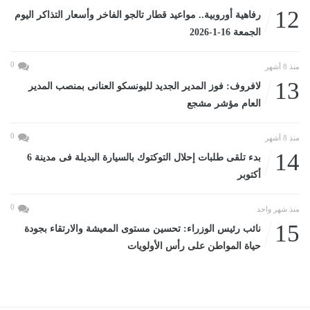
12
رفاهية أوروبية.. مواعيد قطار تالجو الفاخر وأسعار التذاكر اليوم
الجمعة 16-1-2026
0
منذ 8 أشهر
13
لافروف: فوز المدير الجديد لليونسكو العنانى بمنصب المدير
العام مؤشر مشجع
0
منذ 8 أشهر
14
بدء تلقى طلبات إحلال التوكتوك بالسيارة البديلة فى مدينة 6
أكتوبر
0
منذ شهر واحد
15
نائب رئيس الوزراء: تحسين مستوى المعيشة والارتقاء بجودة
حياة المواطن على رأس الأولويات