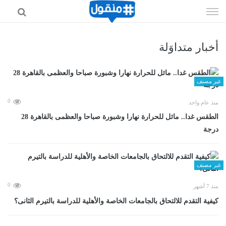
إذهب
الى
المحتوى
أخبار متداوَلة
غير مصنف
0
منذ عام واحد
الطقس غدا.. مائل للحرارة نهارا وشبورة صباحا والعظمى بالقاهرة 28
درجة
غير مصنف
0
منذ 7 أشهر
كيفية التقدم للالتحاق بالجامعات الخاصة والأهلية للدراسة بالتيرم الثانى؟