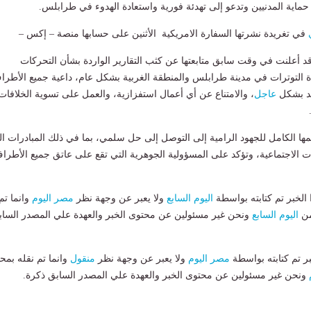
اية المدنيين وتدعو إلى تهدئة فورية واستعادة الهدوء في طرابلس.
في تغريدة نشرتها السفارة الامريكية الأثنين على حسابها منصة – إكس –
 قد أعلنت في وقت سابق متابعتها عن كثب التقارير الواردة بشأن التحركات
ة التوترات في مدينة طرابلس والمنطقة الغربية بشكل عام، داعية جميع الأطرا
د بشكل
عاجل
، والامتناع عن أي أعمال استفزازية، والعمل على تسوية الخلافات
ها الكامل للجهود الرامية إلى التوصل إلى حل سلمي، بما في ذلك المبادرات ال
دات الاجتماعية، وتؤكد على المسؤولية الجوهرية التي تقع على عاتق جميع الأطرا
لخبر تم كتابته بواسطة
اليوم السابع
ولا يعبر عن وجهة نظر
مصر اليوم
وانما تم
من
اليوم السابع
ونحن غير مسئولين عن محتوى الخبر والعهدة علي المصدر الساب
بر تم كتابته بواسطة
مصر اليوم
ولا يعبر عن وجهة نظر
منقول
وانما تم نقله بمحت
ونحن غير مسئولين عن محتوى الخبر والعهدة علي المصدر السابق ذكرة.