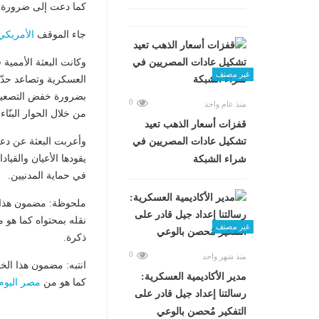
كما دعت إلى ضرورة حم
جاء الموقف
الأمريكي
وكانت البعثة الأممية
غير مصنف
العسكرية وتصاعد حدّ
بضرورة خفض التصعي
0
منذ عام واحد
من خلال الحوار البنّاء.
قفزات أسعار الذهب تعيد
وأعربت البعثة عن دعم
تشكيل عادات المصريين في
يقودها الأعيان والقيا
شراء الشبكة
في حماية المدنيين.
ملحوظة: مضمون هذا ا
نقله بمحتواه كما هو 
غير مصنف
ذكرة.
0
منذ شهر واحد
انتبه: مضمون هذا الخ
مدير الأكاديمية العسكرية:
كما هو من
مصر اليوم
رسالتنا إعداد جيل قادر على
التفكير مُحصن بالوعي