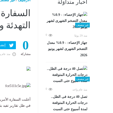
الارشيف
/
غير مصنف
أخبار متداوَلة
السفارة ا
التهدئة 
غير مصنف
0
منذ 29 يومًا
0
جهاز الإحصاء: - 0.9% معدل
إنشر ف
التضخم الشهرى لشهر يونيو
مشاركة
منذ عام و
2026
غير مصنف
0
منذ عام واحد
تصل 40 درجة فى الظل..
أعلنت السفارة الأمر
درجات الحرارة المتوقعة
في ظل تقارير تفيد بت
لمدة أسبوع حتى السبت