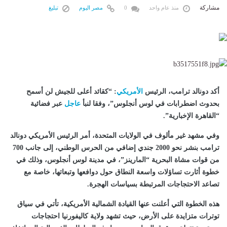
مشاركة
منذ عام واحد
0
مصر اليوم
تبليغ
أكد دونالد ترامب، الرئيس
الأمريكي
: “كقائد أعلى للجيش لن أسمح
بحدوث اضطرابات في لوس أنجلوس”، وفقا لنبأ
عاجل
عبر فضائية
“القاهرة الإخبارية”.
وفي مشهد غير مألوف في الولايات المتحدة، أمر الرئيس الأمريكي دونالد
ترامب بنشر نحو 2000 جندي إضافي من الحرس الوطني، إلى جانب 700
من قوات مشاة البحرية “المارينز”، في مدينة لوس أنجلوس، وذلك في
خطوة أثارت تساؤلات واسعة النطاق حول دوافعها وتبعاتها، خاصة مع
تصاعد الاحتجاجات المرتبطة بسياسات الهجرة.
هذه الخطوة التي أعلنت عنها القيادة الشمالية الأمريكية، تأتي في سياق
توترات متزايدة على الأرض، حيث تشهد ولاية كاليفورنيا احتجاجات