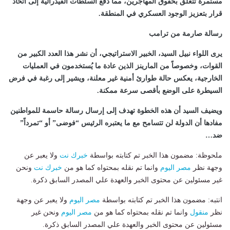
مستمرة تتعلق بحقوق المهاجرين، مما دفع السلطات الفيدرالية إلى اتخاذ
قرار بتعزيز الوجود العسكري في المنطقة.
رسالة صارمة من ترامب
يرى اللواء نبيل السيد، الخبير الاستراتيجي، أن نشر هذا العدد الكبير من
القوات، وخصوصاً من المارينز الذين عادة ما يُستخدمون في العمليات
الخارجية، يعكس حالة طوارئ أمنية غير معلنة، ويشير إلى رغبة في فرض
السيطرة على الوضع بأقصى سرعة ممكنة.
ويضيف السيد أن هذه الخطوة تهدف إلى إرسال رسالة حاسمة للمواطنين
مفادها أن الدولة لن تتسامح مع ما يعتبره الرئيس “فوضى” أو “تمرداً”
ضد…
ملحوظة: مضمون هذا الخبر تم كتابته بواسطة
خبرك نت
ولا يعبر عن
وجهة نظر
مصر اليوم
وانما تم نقله بمحتواه كما هو من
خبرك نت
ونحن
غير مسئولين عن محتوى الخبر والعهدة علي المصدر السابق ذكرة.
انتبه: مضمون هذا الخبر تم كتابته بواسطة
مصر اليوم
ولا يعبر عن وجهة
نظر
منقول
وانما تم نقله بمحتواه كما هو من
مصر اليوم
ونحن غير
مسئولين عن محتوى الخبر والعهدة علي المصدر السابق ذكرة.