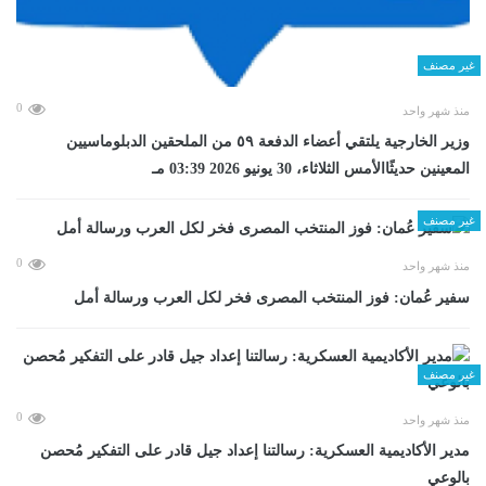
غير مصنف
0
منذ شهر واحد
وزير الخارجية يلتقي أعضاء الدفعة ٥٩ من الملحقين الدبلوماسيين
المعينين حديثًاالأمس الثلاثاء، 30 يونيو 2026 03:39 مـ
غير مصنف
0
منذ شهر واحد
سفير عُمان: فوز المنتخب المصرى فخر لكل العرب ورسالة أمل
غير مصنف
0
منذ شهر واحد
مدير الأكاديمية العسكرية: رسالتنا إعداد جيل قادر على التفكير مُحصن
بالوعي