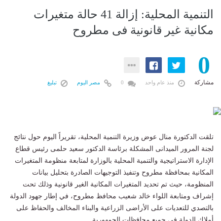
التنمية المحلية: إزالة 41 حالة متغيرات
مكانية غير قانونية فى مطروح
0
مشاركة
منذ عام واحد
0
مصر اليوم
تبليغ
تلقت الدكتورة منال عوض وزيرة التنمية المحلية، تقريراً اليوم حول نتائج
لجنة المرور الميدانى المشكلة برئاسة الدكتور سعيد حلمى رئيس قطاع
الإدارة الاستراتيجية والتنمية المحلية بالوزارة لمتابعة منظومة المتغيرات
المكانية بمحافظة مطروح وتنفيذ التوجيهات الصادرة بتحليل بيانات
المنظومة، حيث تم تحديد المتغيرات المكانية الغير قانونية وذلك تحت
إشراف ومتابعة اللواء خالد شعيب محافظ مطروح، في إطار جهود الدولة
بالتصدي للتعديات على الأراضى الزراعية والبناء المخالف والحفاظ على
أملاك الدولة في جميع محافظات الجمهورية.