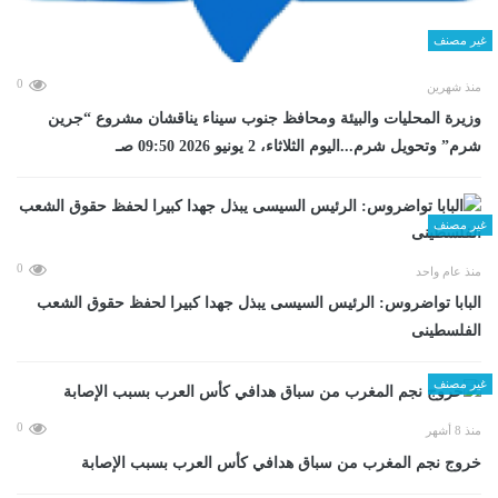
غير مصنف
0
منذ شهرين
وزيرة المحليات والبيئة ومحافظ جنوب سيناء يناقشان مشروع “جرين
شرم” وتحويل شرم...اليوم الثلاثاء، 2 يونيو 2026 09:50 صـ
غير مصنف
0
منذ عام واحد
البابا تواضروس: الرئيس السيسى يبذل جهدا كبيرا لحفظ حقوق الشعب
الفلسطينى
غير مصنف
0
منذ 8 أشهر
خروج نجم المغرب من سباق هدافي كأس العرب بسبب الإصابة