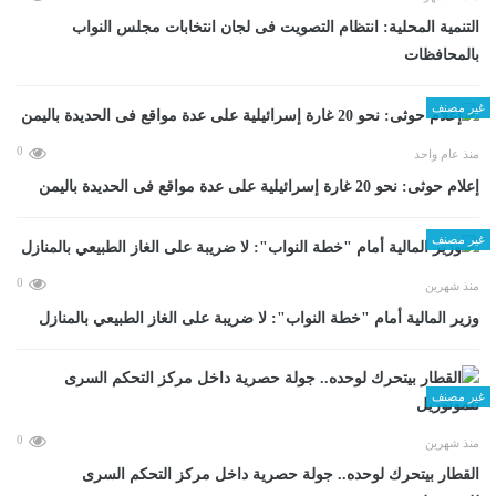
التنمية المحلية: انتظام التصويت فى لجان انتخابات مجلس النواب
بالمحافظات
غير مصنف
0
منذ عام واحد
إعلام حوثى: نحو 20 غارة إسرائيلية على عدة مواقع فى الحديدة باليمن
غير مصنف
0
منذ شهرين
وزير المالية أمام "خطة النواب": لا ضريبة على الغاز الطبيعي بالمنازل
غير مصنف
0
منذ شهرين
القطار بيتحرك لوحده.. جولة حصرية داخل مركز التحكم السرى