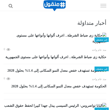
إذهب
الى
المحتوى
أخبار متداوَلة
غير مصنف
0
منذ عام واحد
حكاية زى ضباط الشرطة.. اعرف ألوانها وأنواعها على مستوى الجمهورية
غير مصنف
0
منذ عام واحد
الحكومة تستهدف خفض معدل النمو السكانى إلى 1.4% بحلول 2028
غير مصنف