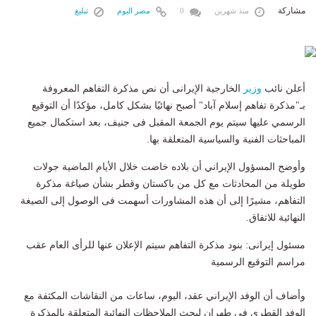
مشاركة
منذ شهرين
0
مصر اليوم
تبليغ
أعلن نائب
وزير
الخارجية الإيرانى أن نص مذكرة التفاهم المعروفة
بـ"مذكرة تفاهم إسلام آباد" أصبح نهائيًا بشكل كامل، مؤكدًا أن التوقيع
الرسمي عليها سيتم يوم الجمعة المقبل فى جنيف، بعد استكمال جميع
المباحثات الفنية والسياسية المتعلقة بها.
وأوضح المسؤول الإيراني أن بلاده خاضت خلال الأيام الماضية جولات
طويلة من المحادثات مع كل من باكستان وقطر بشأن صياغة مذكرة
التفاهم، مشيرًا إلى أن هذه المشاورات أسهمت فى الوصول إلى الصيغة
النهائية للاتفاق.
مسئول إيرانى: بنود مذكرة التفاهم سيتم الإعلان عنها للرأى العام عقب
مراسم التوقيع الرسمية
وأضاف أن الوفد الإيراني عقد، اليوم، ساعات من النقاشات المكثفة مع
الوفد القطرى فى طهران لبحث الملاحظات النهائية المتعلقة بالمذكرة