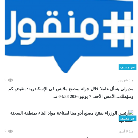
غير مصنف
0
منذ شهرين
مدبولي يسأل عاملا خلال جولة بمصنع ملابس في الإسكندرية: بتقبض كم
ومؤهلك...الأمس الأحد، 7 يونيو 2026 03:38 مـ
غير مصنف
0
منذ 9 أشهر