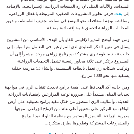
المبيدات، والآليات المثلى لإدارة المنتجات الزراعية الإستراتيجية، بالإضافة
إلى
بحث
فرص تطوير المشروعات الصغيرة المرتبطة بالقطاع الزراعي،
ومناقشة توجه المحافظة نحو التوسع في صناعة تجفيف الطماطم، وتدوير
المخلفات الزراعية لتحقيق قيمة إقتصادية مضافة..
​ومن جهته أوضح المدير الإقليمي للفاو بأن الهدف الأساسي من المشروع
يتمثل في تغيير الفكر التقليدي لدى المزارعين في التعامل مع المياه، إلى
جانب تنفيذ منظومة ري مشتركة، وبرنامج زراعي موحد، مشيراً إلى أن
المشروع يرتكز على ثلاثة محاور رئيسية تشمل التجمعات الزراعية،
وتركيب شبكات ري تعمل بالطاقة الشمسية، وإنشاء 53 مدرسة حقلية
يستفيد منها نحو 1000 مزارع..
​ومن جانبه أكد المحافظ على أهمية برامج تحديث تقنيات الري في مواجهة
تحديات المياه، مشدداً على ضرورة توعية المزارعين بإقتصاديات الزراعة
الحديثة، وأساليب الري المتطور من خلال تنفيذ برامج تطبيقية على أرض
الواقع، مع التركيز على تحقيق أعلى عائد من الإنتاج الزراعي، موجهاً
مديرية الزراعة بالتنسيق المستمر مع منظمة الفاو لتنفيذ البرامج
والمشروعات المشتركة وتطويرها بطرق مبتكرة...