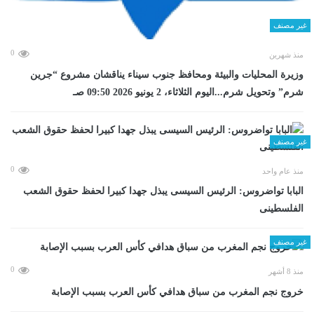
غير مصنف
0
منذ شهرين
وزيرة المحليات والبيئة ومحافظ جنوب سيناء يناقشان مشروع “جرين
شرم” وتحويل شرم...اليوم الثلاثاء، 2 يونيو 2026 09:50 صـ
غير مصنف
0
منذ عام واحد
البابا تواضروس: الرئيس السيسى يبذل جهدا كبيرا لحفظ حقوق الشعب
الفلسطينى
غير مصنف
0
منذ 8 أشهر
خروج نجم المغرب من سباق هدافي كأس العرب بسبب الإصابة