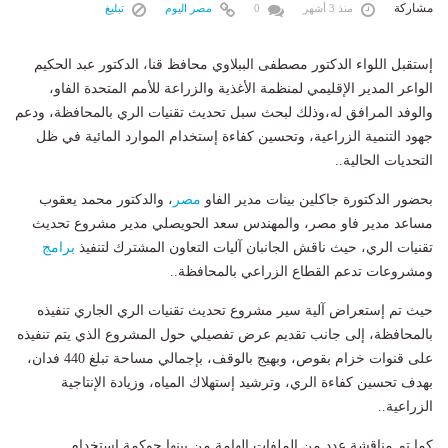
مشاركة
منذ 3 أشهر
0
مصر اليوم
تبليغ
إستقبل اللواء الدكتور مصطفى الببلاوي محافظ قنا، الدكتور عبد الحكيم
الواعر المدير الإقليمي لمنظمة الأغذية والزراعة للأمم المتحدة الفاو،
والوفد المرافق له،وذلك لبحث سبل تحديث تقنيات الري بالمحافظة، ودعم
جهود التنمية الزراعية، وتحسين كفاءة إستخدام الموارد المائية في ظل
التحديات الحالية..
​بحضور الدكتورة جاكلين بينات مدير الفاو
مصر
، والدكتور محمد يعقوب
مساعد مدير فاو مصر، والمهندس سعد الحويصلي مدير مشروع تحديث
تقنيات الري، حيث ناقش الجانبان آليات التعاون المشترك لتنفيذ
برامج
ومشروعات تدعم القطاع الزراعي بالمحافظة..
حيث تم إستعراض آلية سير مشروع تحديث تقنيات الري الجاري تنفيذه
بالمحافظة، إلى جانب تقديم عرض تفصيلي حول المشروع الذي يتم تنفيذه
على قنوات خزام بقوص، وبهيج بالوقف، بإجمالي مساحة تبلغ 440 فدان،
بهدف تحسين كفاءة الري، وترشيد إستهلاك المياه، وزيادة الإنتاجية
الزراعية..
​كما تم مناقشة عدد من الملفات الهامة من بينها حوكمة إستخدام