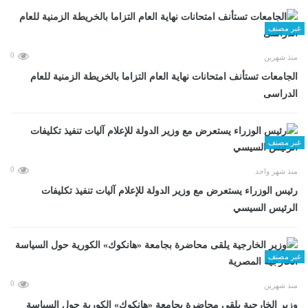
غير مصنف
0
منذ شهرين
الجامعات تستأنف امتحانات نهاية العام التزاما بالخريطة الزمنية للعام
الدراسى
غير مصنف
0
منذ شهر واحد
رئيس الوزراء يستعرض مع وزير الدولة للإعلام آليات تنفيذ تكليفات
الرئيس السيسي
غير مصنف
0
منذ شهرين
وزير الخارجية يلقى محاضرة بجامعة «هانكوك» الكورية حول السياسة