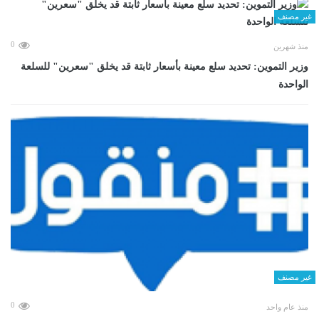
غير مصنف
0
منذ شهرين
وزير التموين: تحديد سلع معينة بأسعار ثابتة قد يخلق "سعرين" للسلعة
الواحدة
غير مصنف
0
منذ عام واحد