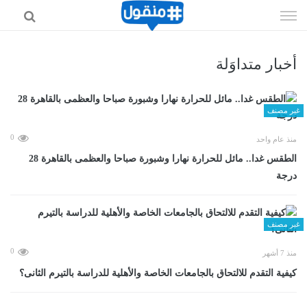
إذهب
الى
المحتوى
أخبار متداوَلة
غير مصنف
0
منذ عام واحد
الطقس غدا.. مائل للحرارة نهارا وشبورة صباحا والعظمى بالقاهرة 28
درجة
غير مصنف
0
منذ 7 أشهر
كيفية التقدم للالتحاق بالجامعات الخاصة والأهلية للدراسة بالتيرم الثانى؟