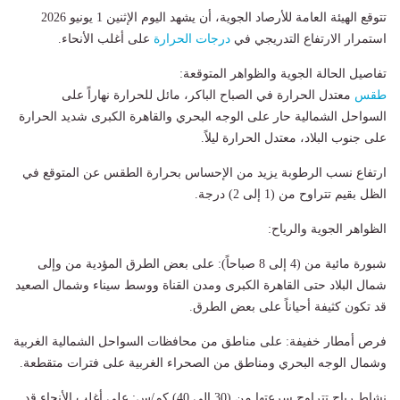
تتوقع الهيئة العامة للأرصاد الجوية، أن يشهد اليوم الإثنين 1 يونيو 2026
استمرار الارتفاع التدريجي في
درجات الحرارة
على أغلب الأنحاء.
​تفاصيل الحالة الجوية والظواهر المتوقعة:
طقس
معتدل الحرارة في الصباح الباكر، مائل للحرارة نهاراً على
السواحل الشمالية حار على الوجه البحري والقاهرة الكبرى شديد الحرارة
على جنوب البلاد، معتدل الحرارة ليلاً.
​ارتفاع نسب الرطوبة يزيد من الإحساس بحرارة الطقس عن المتوقع في
الظل بقيم تتراوح من (1 إلى 2) درجة.
​الظواهر الجوية والرياح:
​شبورة مائية من (4 إلى 8 صباحاً): على بعض الطرق المؤدية من وإلى
شمال البلاد حتى القاهرة الكبرى ومدن القناة ووسط سيناء وشمال الصعيد
قد تكون كثيفة أحياناً على بعض الطرق.
​فرص أمطار خفيفة: على مناطق من محافظات السواحل الشمالية الغربية
وشمال الوجه البحري ومناطق من الصحراء الغربية على فترات متقطعة.
​نشاط رياح تتراوح سرعتها من (30 إلى 40) كم/س: على أغلب الأنحاء قد