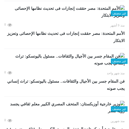
غير مصنف
0
منذ 9 أشهر
الأمم المتحدة: مصر حققت إنجازات فى تحديث نظامها الإحصائى وتعزيز
الابتكار
غير مصنف
0
منذ شهر واحد
فن المقام جسر بين الأجيال والثقافات.. مسئول باليونسكو: تراث إنساني
يجب صونه
غير مصنف
0
منذ شهرين