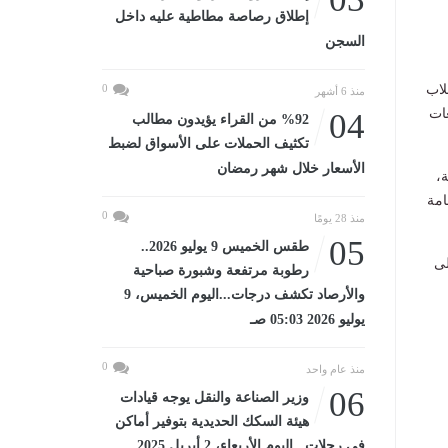
إطلاق رصاصة مطاطية عليه داخل
السجن
تعليمات للطلاب بشأن امتحانات الثانوية العامة 2026 لطلاب
0
منذ 6 أشهر
 مدارس اللغات
04
%92 من القراء يؤيدون مطالب
تكثيف الحملات على الأسواق لضبط
الأسعار خلال شهر رمضان
اد المترجمة،
امة
0
منذ 28 يومًا
05
طقس الخميس 9 يوليو 2026..
لى
رطوبة مرتفعة وشبورة صباحية
والأرصاد تكشف درجات...اليوم الخميس، 9
يوليو 2026 05:03 صـ
0
منذ عام واحد
06
وزير الصناعة والنقل يوجه قيادات
هيئة السكك الحديدية بتوفير أماكن
في رحلات...اليوم الأربعاء، 2 أبريل 2025