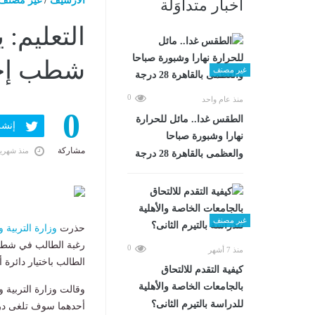
الارشيف
/
غير مصنف
أخبار متداوَلة
التعليم: 
شطب إجابة
غير مصنف
0
منذ عام واحد
0
الطقس غدا.. مائل للحرارة
إنشر ف
نهارا وشبورة صباحا
مشاركة
منذ شهري
والعظمى بالقاهرة 28 درجة
غير مصنف
حذرت
وزارة التربية و
رغبة الطالب في شطب إ
0
منذ 7 أشهر
الطالب باختيار دائرة 
كيفية التقدم للالتحاق
بالجامعات الخاصة والأهلية
وقالت وزارة التربية 
للدراسة بالتيرم الثانى؟
أحدهما سوف تلغى در