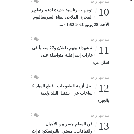
0
منذ شهر واحد
10
توجيهات رئاسية جديدة لدعم وتطوير
المجرى الملاحي لقناة السويساليوم
الأحد، 28 يونيو 2026 01:52 مـ
0
منذ شهر واحد
11
4 شهداء بينهم طفلان و27 مصاباً فى
غارات إسرائيلية متواصلة على
قطاع غزة
0
منذ شهر واحد
12
لحل أزمة الطفوحات.. قطع المياه 6
ساعات عن "بشتيل البلد ولعبة"
بالجيزة
0
منذ شهر واحد
13
فن المقام جسر بين الأجيال
والثقافات.. مسئول باليونسكو: تراث