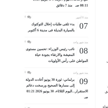
08:11 صـ منذ 7 دقائق
0
منذ 8 أشهر
07
بدء تلقى طلبات إحلال التوكتوك
بالسيارة البديلة فى مدينة 6 أكتوبر
0
منذ شهر واحد
08
نائب رئيس الوزراء: تحسين مستوى
المعيشة والارتقاء بجودة حياة
المواطن على رأس الأولويات
0
منذ شهر واحد
09
برلماني: ثورة 30 يونيو أعادت الدولة
إلى مسارها الصحيح ورسخت دعائم
الاستقرار...اليوم الثلاثاء، 30 يونيو 2026 01:21
ق
صـ
واه