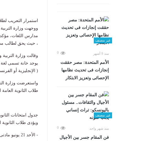
استمرار التعريب لطل
غير مصنف
، حيث يحق لطالب مدار
0
منذ 9 أشهر
الأمم المتحدة: مصر حققت
يوجد خانة تسمى لغة ال
إنجازات فى تحديث نظامها
( الإنجليزية أو الفرنس
الإحصائى وتعزيز الابتكار
واستعرضت وزارة التربي
طلاب الثانوية العامة الال
جدول امتحانات الثانوي
غير مصنف
ويؤدى طلاب الثانوية ال
0
منذ شهر واحد
- الأحد 21 يونيو مادتى التربية الدينية والتربية الوطنية
فن المقام جسر بين الأجيال