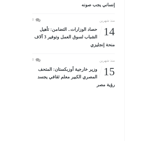
إنساني يجب صونه
0
منذ شهرين
14
حصاد الوزارات.. التضامن: تأهيل
الشباب لسوق العمل وتوفير 3 آلاف
منحة إنجليزي
0
منذ شهرين
15
وزير خارجية أوزبكستان: المتحف
المصري الكبير معلم ثقافي يجسد
رؤية مصر