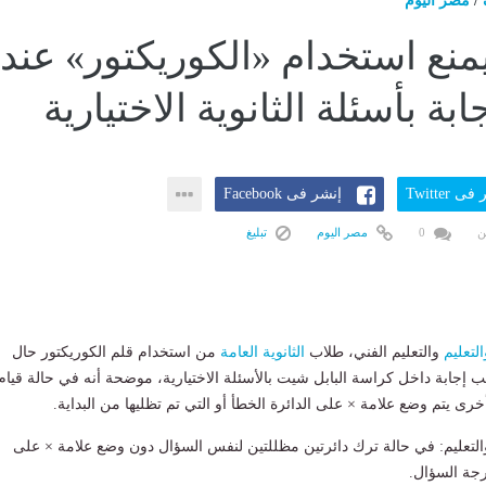
/
مصر اليوم
يمنع استخدام «الكوريكتور» عند
 بأسئلة الثانوية الاختيارية
ى Twitter
إنشر فى Facebook
ن
0
مصر اليوم
تبليغ
التعليم
والتعليم الفني، طلاب
الثانوية العامة
من استخدام قلم الكوريكتور حال
جابة داخل كراسة البابل شيت بالأسئلة الاختيارية، موضحة أنه في حالة قيام
أخرى يتم وضع علامة × على الدائرة الخطأ أو التي تم تظليها من البداية.
والتعليم: في حالة ترك دائرتين مظللتين لنفس السؤال دون وضع علامة × على
جة السؤال.