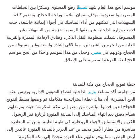
موسم الحج هذا العام شهد
تنسيق
ًا رفيع المستوى ومبكرًا بين السلطات
المصرية والسعودية، بهدف ضمان سلامة وراحة الحجاج، وتقديم كافة
التسهيلات التي تمكنهم من أداء المناسك في أجواء إيمانية خاشعة، حيث
قدمت وزارة الداخلية عبر بعثتها الرسمية حزمة من التسهيلات غير
المسبوقة، شملت منظومة النقل الذكي، وفنادق الإقامة المميزة والقريبة
للغاية من الحرمين الشريفين، مما لاقى إشادة واسعة وغير مسبوقة من
الحجاج وذويهم في
مصر
، وجعل من هذا الموسم واحدًا من أنجح مواسم
الحج لبعثة القرعة المصرية على الإطلاق.
خطة تفويج الحجاج من مكة للمدينة
من جانبه، أكد مساعد
وزير
الداخلية لقطاع الشؤون الإدارية ورئيس بعثة
الحج المصرية، أن هناك خطة استراتيجية متكاملة تم وضعها مسبقًا لتفويج
الحجاج الذين قدموا مباشرة من مصر إلى مكة المكرمة؛ حيث يتم نقلهم
بنظام دقيق بعد انتهاء المناسك إلى المدينة المنورة لزيارة قبر الرسول
الكريم والاستمتاع بالأجواء الروحانية في طيبة الطيبة، ومن ثم المغادرة
مباشرة من مطار الأمير محمد بن عبد العزيز بالمدينة المنورة عائدين إلى
أرض الوطن، مما يوفر عليهم عناء العودة مجددًا إلى مكة المكرمة.