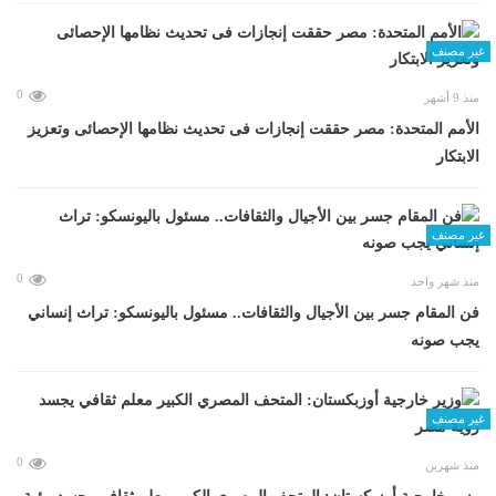
غير مصنف
0
منذ 9 أشهر
الأمم المتحدة: مصر حققت إنجازات فى تحديث نظامها الإحصائى وتعزيز
الابتكار
غير مصنف
0
منذ شهر واحد
فن المقام جسر بين الأجيال والثقافات.. مسئول باليونسكو: تراث إنساني
يجب صونه
غير مصنف
0
منذ شهرين