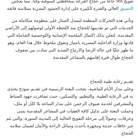
تفويج 968 حاجًا من حجاج القرعة بمحافظتي المنوفية وقنا، مما يعكس
التنسيق
العالي والقدرة الكبيرة على إدارة الحشود البشرية بسلاسة فائقة.
وتأتي هذه التحركات المنظمة لتسدل الستار على منظومة متكاملة من
الخدمات التي تم تقديمها للحجاج منذ اللحظة الأولى لوصولهم إلى الأراضي
المقدسة، لتعلن بذلك اكتمال الملحمة الإنسانية واللوجستية الشاملة التي
قادتها وزارة الداخلية المصرية بامتياز وتفوق ملحوظ خلال هذا العام، وهو
ما ظهر جليًا في حالة الرضا والارتياح الشديد التي سادت بين صفوف
الحجاج طوال فترة إقامتهم بالمشاعر المقدسة.
تقديم رعاية طبية للحجاج
وعلى مدار الأيام الماضية، نجحت البعثة الرسمية في تقديم نموذج يحتذى
به في الرعاية الطبية، والتنظيم، والتسكين، حيث تضافرت جهود الضباط
والمشرفين لخدمة ضيوف الرحمن على مدار الساعة بلا كلل أو ملل،
وعملت البعثة على تذليل كافة العقبات في المشاعر المقدسة بمنى
وعرفات، وصولاً إلى مرحلة التفويج الحالية إلى المدينة المنورة، والتي تتم
عبر حافلات حديثة ومجهزة بأحدث وسائل الراحة والأمان لضمان سلامة
الحجاج.