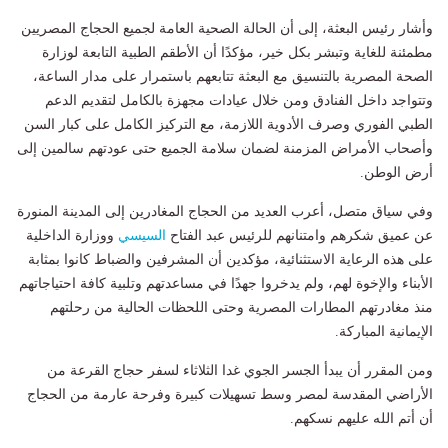
وأشار رئيس البعثة، إلى أن الحالة الصحية العامة لجميع الحجاج المصريين
مطمئنة للغاية وتبشر بكل خير، مؤكدًا أن الأطقم الطبية التابعة لوزارة
الصحة المصرية بالتنسيق مع البعثة تتابعهم باستمرار على مدار الساعة،
وتتواجد داخل الفنادق ومن خلال عيادات مجهزة بالكامل لتقديم الدعم
الطبي الفوري وصرف الأدوية اللازمة، مع التركيز الكامل على كبار السن
وأصحاب الأمراض المزمنة لضمان سلامة الجميع حتى عودتهم سالمين إلى
أرض الوطن.
وفي سياق متصل، أعرب العديد من الحجاج المغادرين إلى المدينة المنورة
عن عميق شكرهم وامتنانهم للرئيس عبد الفتاح
السيسي
ووزارة الداخلية
على هذه الرعاية الاستثنائية، مؤكدين أن المشرفين والضباط كانوا بمثابة
الأبناء والإخوة لهم، ولم يدخروا جهدًا في مساعدتهم وتلبية كافة احتياجاتهم
منذ مغادرتهم المطارات المصرية وحتى اللحظات الحالية من رحلتهم
الإيمانية المباركة.
ومن المقرر أن يبدأ الجسر الجوي غدا الثلاثاء لسفر حجاج القرعة من
الأراضي المقدسة لمصر وسط تسهيلات كبيرة وفرحة عارمة من الحجاج
أن أتم الله عليهم نسكهم.