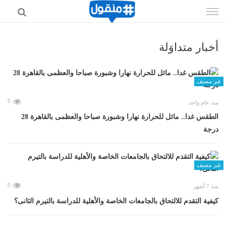
إذهب
الى
المحتوى
أخبار متداوَلة
غير مصنف
0
منذ عام واحد
الطقس غدا.. مائل للحرارة نهارا وشبورة صباحا والعظمى بالقاهرة 28
درجة
غير مصنف
0
منذ 7 أشهر
كيفية التقدم للالتحاق بالجامعات الخاصة والأهلية للدراسة بالتيرم الثانى؟